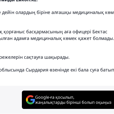
 дейін олардың біріне алғашқы медициналық көм
 қорғаныс басқармасының аға офицері Бектас
ылған адамға медициналық көмек қажет болмады
ережелерін сақтауға шақырады.
облысында Сырдария өзенінде екі бала суға баты
Google-ға қосылып,
жаңалықтарды бірінші болып оқыңыз