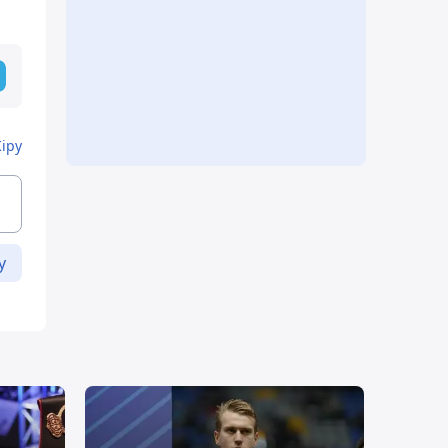
Кіру
у