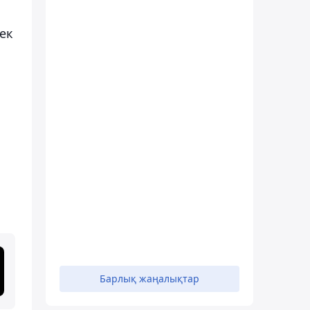
ек
.
п
Барлық жаңалықтар