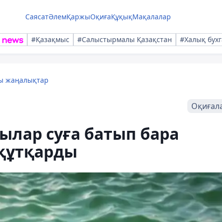
Саясат
Әлем
Қаржы
Оқиға
Құқық
Мақалалар
#Қазақмыс
#Салыстырмалы Қазақстан
#Халық бухг
лы жаңалықтар
Оқиғал
лар суға батып бара
 құтқарды