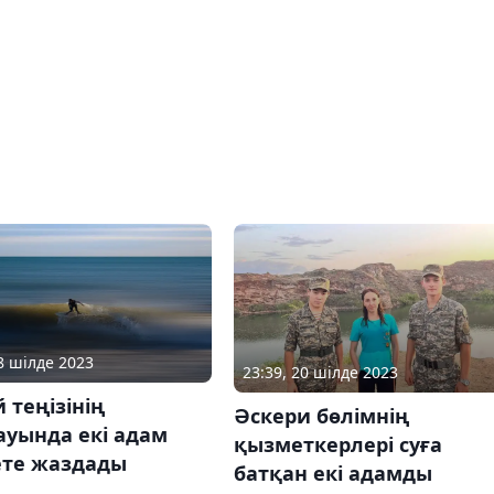
08 шілде 2023
23:39, 20 шілде 2023
 теңізінің
Әскери бөлімнің
ауында екі адам
қызметкерлері суға
ете жаздады
батқан екі адамды