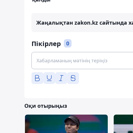
Жаңалықтан zakon.kz сайтында х
Пікірлер
0
Оқи отырыңыз