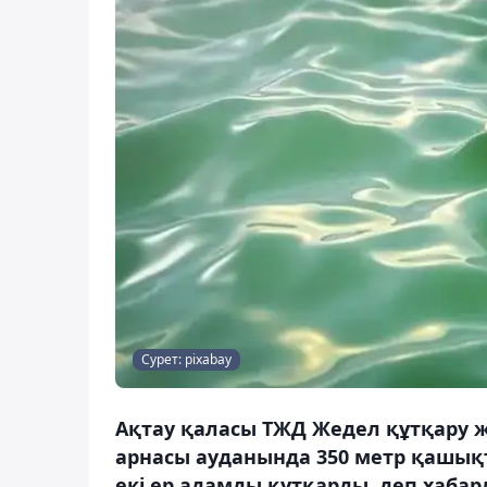
Сурет: pixabay
Ақтау қаласы ТЖД Жедел құтқару
арнасы ауданында 350 метр қашықт
екі ер адамды құтқарды, деп хабар