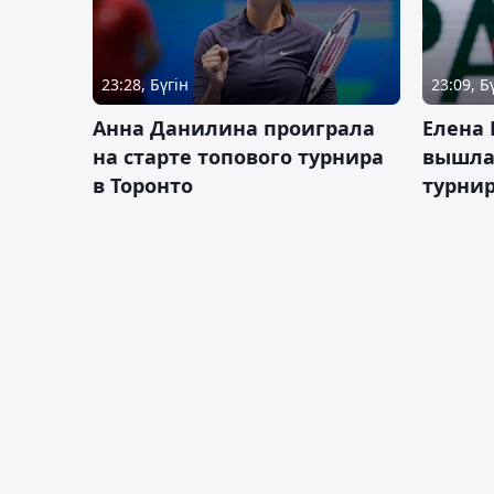
23:28, Бүгін
23:09, Б
Анна Данилина проиграла
Елена 
на старте топового турнира
вышла 
в Торонто
турнир