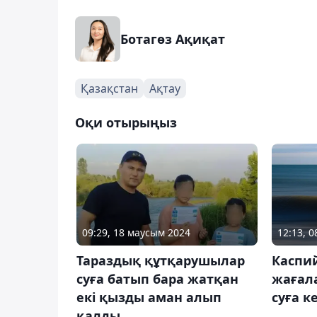
Ботагөз Ақиқат
Қазақстан
Ақтау
Оқи отырыңыз
09:29, 18 маусым 2024
12:13, 
Тараздық құтқарушылар
Каспий
суға батып бара жатқан
жағал
екі қызды аман алып
суға к
қалды