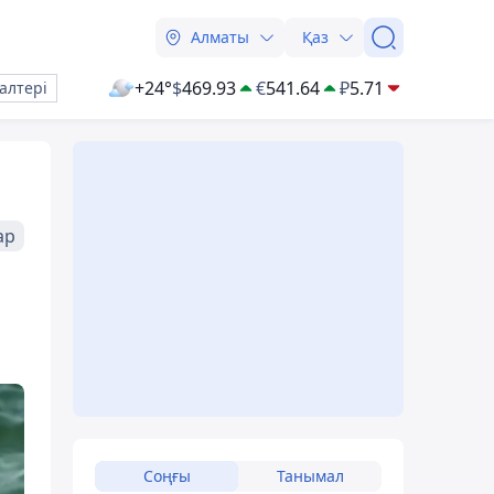
Алматы
Қаз
+24°
$
469.93
€
541.64
₽
5.71
алтері
ар
Соңғы
Танымал