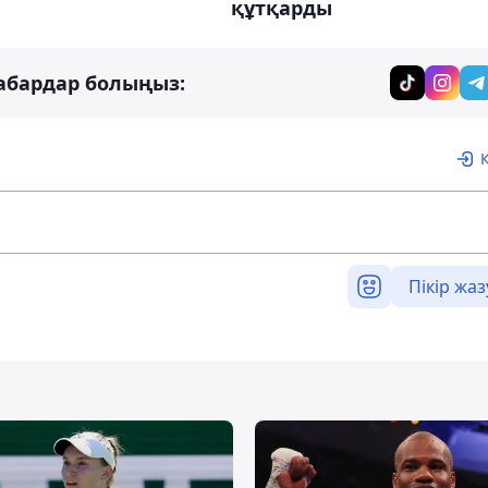
құтқарды
абардар болыңыз:
Пікір жаз