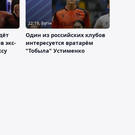
22:19, Бүгін
дёт
Один из российских клубов
 экс-
интересуется вратарём
ксу
"Тобыла" Устименко