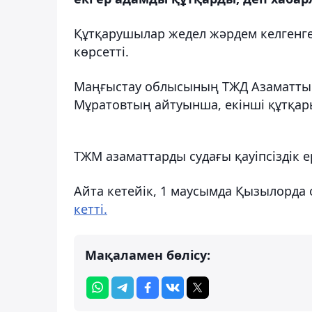
Құтқарушылар жедел жәрдем келгенге
көрсетті.
Маңғыстау облысының ТЖД Азаматтық
Мұратовтың айтуынша, екінші құтқар
ТЖМ азаматтарды судағы қауіпсіздік 
Айта кетейік, 1 маусымда Қызылорда 
кетті.
Мақаламен бөлісу: