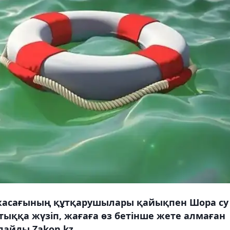
 жасағының құтқарушылары қайықпен Шора су
ыққа жүзіп, жағаға өз бетінше жете алмаған
лайды Zakon.kz.