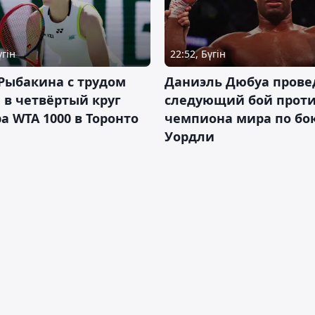
үгін
22:52, Бүгін
Рыбакина с трудом
Даниэль Дюбуа прове
в четвёртый круг
следующий бой против
а WTA 1000 в Торонто
чемпиона мира по бо
Уордли