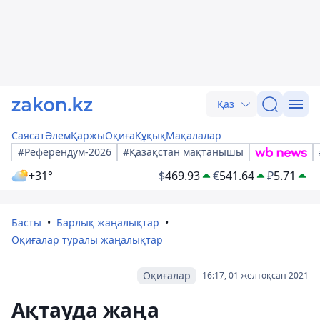
Қаз
Саясат
Әлем
Қаржы
Оқиға
Құқық
Мақалалар
#Референдум-2026
#Қазақстан мақтанышы
+31°
$
469.93
€
541.64
₽
5.71
Басты
Барлық жаңалықтар
Оқиғалар туралы жаңалықтар
Оқиғалар
16:17, 01 желтоқсан 2021
Ақтауда жаңа