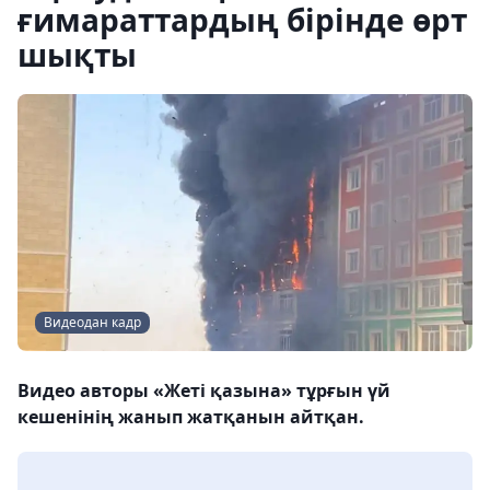
ғимараттардың бірінде өрт
шықты
Видеодан кадр
Видео авторы «Жеті қазына» тұрғын үй
кешенінің жанып жатқанын айтқан.