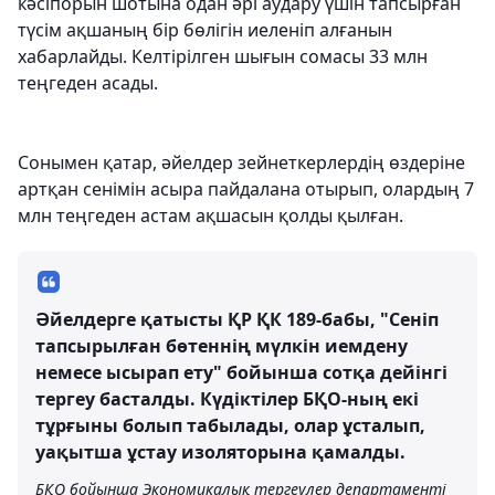
кәсіпорын шотына одан әрі аудару үшін тапсырған
түсім ақшаның бір бөлігін иеленіп алғанын
хабарлайды. Келтірілген шығын сомасы 33 млн
теңгеден асады.
Сонымен қатар, әйелдер зейнеткерлердің өздеріне
артқан сенімін асыра пайдалана отырып, олардың 7
млн теңгеден астам ақшасын қолды қылған.
Әйелдерге қатысты ҚР ҚК 189-бабы, "Сеніп
тапсырылған бөтеннің мүлкін иемдену
немесе ысырап ету" бойынша сотқа дейінгі
тергеу басталды. Күдіктілер БҚО-ның екі
тұрғыны болып табылады, олар ұсталып,
уақытша ұстау изоляторына қамалды.
БҚО бойынша Экономикалық тергеулер департаменті