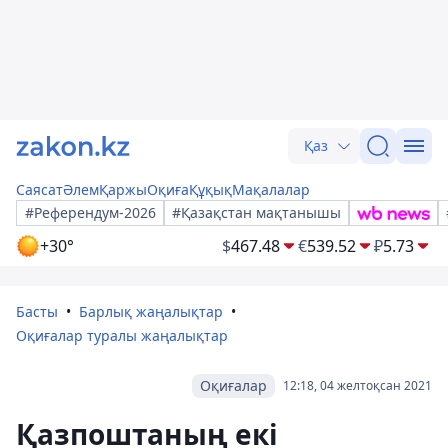
Қаз
Саясат
Әлем
Қаржы
Оқиға
Құқық
Мақалалар
#Референдум-2026
#Қазақстан мақтанышы
+30°
$
467.48
€
539.52
₽
5.73
Басты
Барлық жаңалықтар
Оқиғалар туралы жаңалықтар
Оқиғалар
12:18, 04 желтоқсан 2021
Қазпоштаның екі