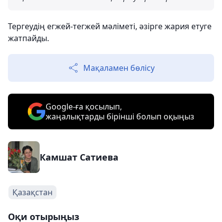
Тергеудің егжей-тегжей мәліметі, әзірге жария етуге
жатпайды.
Мақаламен бөлісу
Google-ға қосылып,
жаңалықтарды бірінші болып оқыңыз
Камшат Сатиева
Қазақстан
Оқи отырыңыз