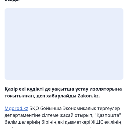
Қазір екі күдікті де уақытша ұстау изоляторына
тоғытылған, деп хабарлайды Zakon.kz.
Mgorod.kz
БҚО бойынша Экономикалық тергеулер
департаментіне сілтеме жасай отырып, "Қазпошта"
бөлімшелерінің бірінің екі қызметкері ЖШС өкілінің