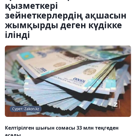
қызметкері
зейнеткерлердің ақшасын
жымқырды деген күдікке
ілінді
Сурет: Zakon.kz
Келтірілген шығын сомасы 33 млн теңгеден
асады