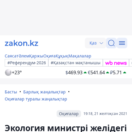
Қаз
Саясат
Әлем
Қаржы
Оқиға
Құқық
Мақалалар
#Референдум-2026
#Қазақстан мақтанышы
+23°
$
469.93
€
541.64
₽
5.71
Басты
Барлық жаңалықтар
Оқиғалар туралы жаңалықтар
Оқиғалар
19:18, 21 желтоқсан 2021
Экология министрі желідегі