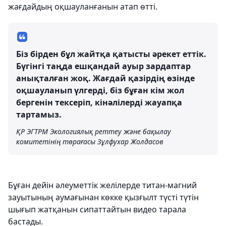
жағдайдың оқшауланғанын атап өтті.
Біз бірден бұл жайтқа қатысты әрекет еттік.
Бүгінгі таңда ешқандай ауыр зардаптар
анықталған жоқ. Жағдай қазірдің өзінде
оқшауланып үлгерді, біз бұған кім жол
бергенін тексеріп, кінәлілерді жауапқа
тартамыз.
ҚР ЭГТРМ Экологиялық реттеу және бақылау
комитетінің төрағасы Зұлфухар Жолдасов
Бұған дейін әлеуметтік желілерде титан-магний
зауытының аумағынан көкке қызғылт түсті түтін
шығып жатқанын сипаттайтын видео тарала
бастады.