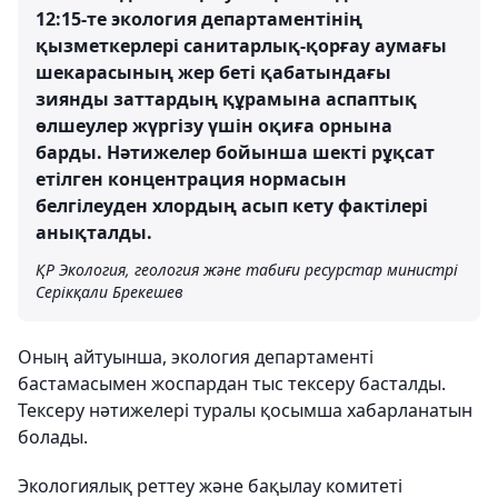
12:15-те экология департаментінің
қызметкерлері санитарлық-қорғау аумағы
шекарасының жер беті қабатындағы
зиянды заттардың құрамына аспаптық
өлшеулер жүргізу үшін оқиға орнына
барды. Нәтижелер бойынша шекті рұқсат
етілген концентрация нормасын
белгілеуден хлордың асып кету фактілері
анықталды.
ҚР Экология, геология және табиғи ресурстар министрі
Серікқали Брекешев
Оның айтуынша, экология департаменті
бастамасымен жоспардан тыс тексеру басталды.
Тексеру нәтижелері туралы қосымша хабарланатын
болады.
Экологиялық реттеу және бақылау комитеті