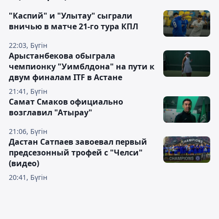
"Каспий" и "Улытау" сыграли
вничью в матче 21-го тура КПЛ
22:03, Бүгін
Арыстанбекова обыграла
чемпионку "Уимблдона" на пути к
двум финалам ITF в Астане
21:41, Бүгін
Самат Смаков официально
возглавил "Атырау"
21:06, Бүгін
Дастан Сатпаев завоевал первый
предсезонный трофей с "Челси"
(видео)
20:41, Бүгін