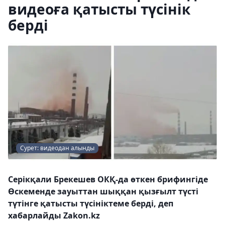
видеоға қатысты түсінік
берді
Сурет: видеодан алынды
Серікқали Брекешев ОКҚ-да өткен брифингіде
Өскеменде зауыттан шыққан қызғылт түсті
түтінге қатысты түсініктеме берді, деп
хабарлайды Zakon.kz