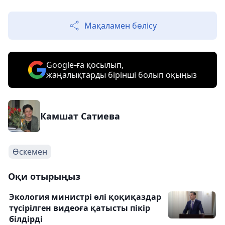
Мақаламен бөлісу
Google-ға қосылып,
жаңалықтарды бірінші болып оқыңыз
Камшат Сатиева
Өскемен
Оқи отырыңыз
Экология министрі өлі қоқиқаздар
түсірілген видеоға қатысты пікір
білдірді