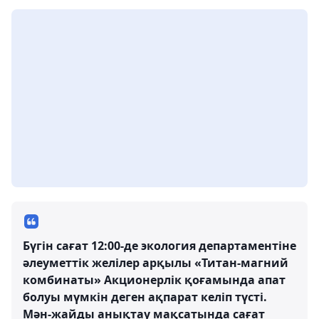
Бүгін сағат 12:00-де экология департаментіне
әлеуметтік желілер арқылы «Титан-магний
комбинаты» Акционерлік қоғамында апат
болуы мүмкін деген ақпарат келіп түсті.
Мән-жайды анықтау мақсатында сағат