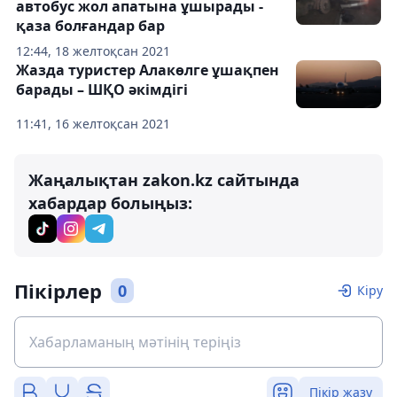
автобус жол апатына ұшырады -
қаза болғандар бар
12:44, 18 желтоқсан 2021
Жазда туристер Алакөлге ұшақпен
барады – ШҚО әкімдігі
11:41, 16 желтоқсан 2021
Жаңалықтан zakon.kz сайтында
хабардар болыңыз:
Пікірлер
0
Кіру
Пікір жазу