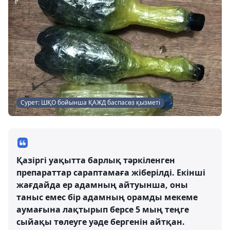
Сурет: ШҚО бойынша ҚАЖД баспасөз қызметі
Қазіргі уақытта барлық тәркіленген
препараттар сараптамаға жіберілді. Екінші
жағдайда ер адамның айтуынша, оны
таныс емес бір адамның орамды мекеме
аумағына лақтырып берсе 5 мың теңге
сыйақы төлеуге уәде бергенін айтқан.