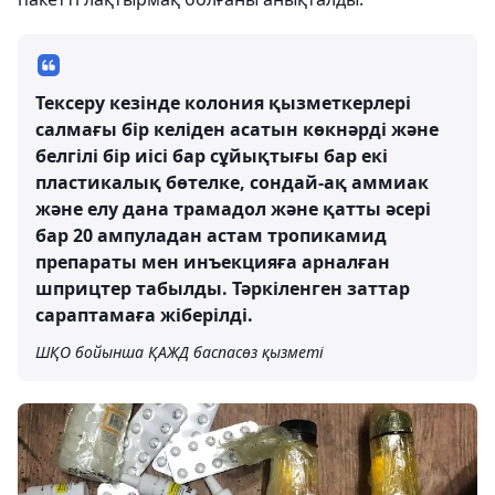
Тексеру кезінде колония қызметкерлері
салмағы бір келіден асатын көкнәрді және
белгілі бір иісі бар сұйықтығы бар екі
пластикалық бөтелке, сондай-ақ аммиак
және елу дана трамадол және қатты әсері
бар 20 ампуладан астам тропикамид
препараты мен инъекцияға арналған
шприцтер табылды. Тәркіленген заттар
сараптамаға жіберілді.
ШҚО бойынша ҚАЖД баспасөз қызметі