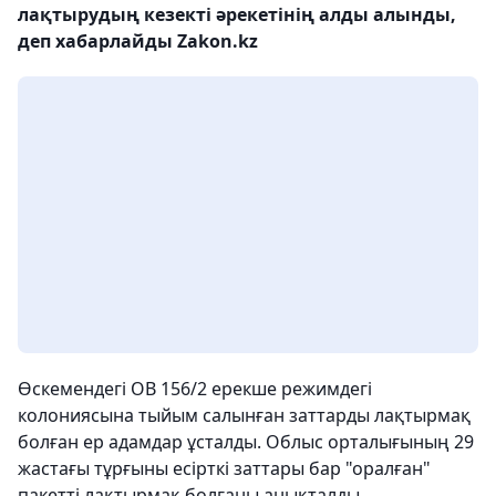
лақтырудың кезекті әрекетінің алды алынды,
деп хабарлайды Zakon.kz
Өскемендегі ОВ 156/2 ерекше режимдегі
колониясына тыйым салынған заттарды лақтырмақ
болған ер адамдар ұсталды. Облыс орталығының 29
жастағы тұрғыны есірткі заттары бар "оралған"
пакетті лақтырмақ болғаны анықталды.