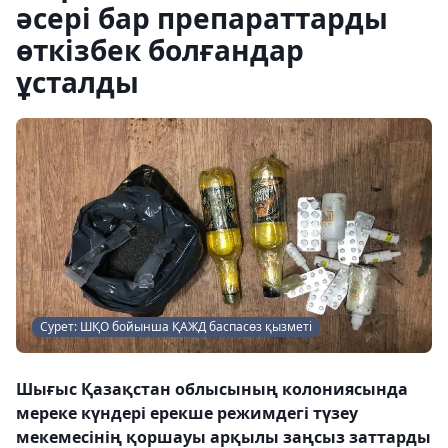
әсері бар препараттарды
өткізбек болғандар
ұсталды
Сурет: ШҚО бойынша ҚАЖД баспасөз қызметі
Шығыс Қазақстан облысының колониясында
мереке күндері ерекше режимдегі түзеу
мекемесінің қоршауы арқылы заңсыз заттарды