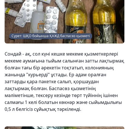
Сурет: ШҚО бойынша ҚАЖД баспасөз қызметі
Сондай - ақ, сол күні кешке мекеме қызметкерлері
мекеме аумағына тыйым салынған затты лақтырмақ
болған тағы бір әрекетін тоқтатып, колонияның
жанында "курьерді" ұстады. Ер адам оралған
заттарды қара пакетке салып, қоршаудан
лақтырмақ болған. Баспасөз қызметінің
мәліметінше, тексеру кезінде төрт түйіннің ішінен
салмағы 1 келі болатын көкнәр және сыйымдылығы
0,5 л белгісіз сұйықтық тәркіленді.