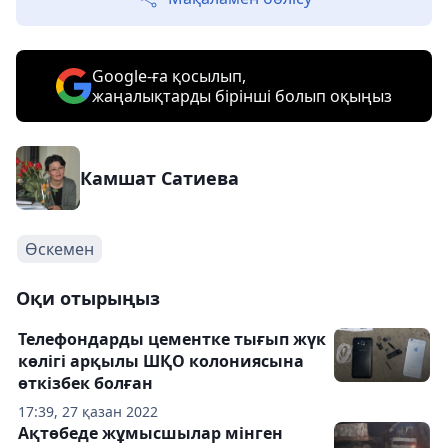
Google-ға қосылып,
жаңалықтарды бірінші болып оқыңыз
Камшат Сатиева
Өскемен
Оқи отырыңыз
Телефондарды цементке тығып жүк
көлігі арқылы ШҚО колониясына
өткізбек болған
17:39, 27 қазан 2022
Ақтөбеде жұмысшылар мінген