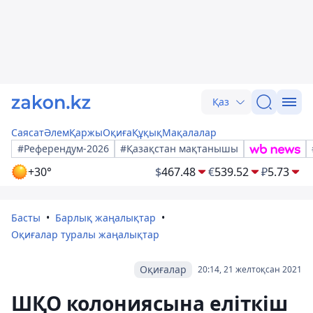
Қаз
Саясат
Әлем
Қаржы
Оқиға
Құқық
Мақалалар
#Референдум-2026
#Қазақстан мақтанышы
+30°
$
467.48
€
539.52
₽
5.73
Басты
Барлық жаңалықтар
Оқиғалар туралы жаңалықтар
Оқиғалар
20:14, 21 желтоқсан 2021
ШҚО колониясына еліткіш