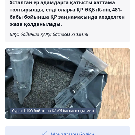
Ұсталған ер адамдарға қатысты хаттама
толтырылды, енді оларға ҚР ӘҚБтК-нің 481-
бабы бойынша ҚР заңнамасында көзделген
жаза қолданылады.
ШҚО бойынша ҚАЖД баспасөз қызметі
Сурет: ШҚО бойынша ҚАЖД баспасөз қызметі
Мақаламен бөлісу