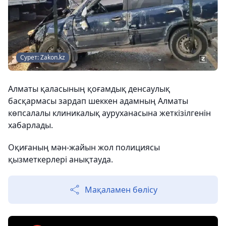
Сурет: Zakon.kz
Алматы қаласының қоғамдық денсаулық
басқармасы зардап шеккен адамның Алматы
көпсалалы клиникалық ауруханасына жеткізілгенін
хабарлады.
Оқиғаның мән-жайын жол полициясы
қызметкерлері анықтауда.
Мақаламен бөлісу