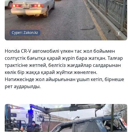
Сурет: Zakon.kz
Honda CR-V автомобилі үлкен тас жол бойымен
солтүстік бағытқа қарай жүріп бара жатқан. Талғар
трактісіне жетпей, белгісіз жағдайлар салдарынан
көлік бір жаққа қарай жүйтки жөнелген.
Нәтижесінде жол айырығынан ұшып кетіп, бірнеше
рет аударылды.