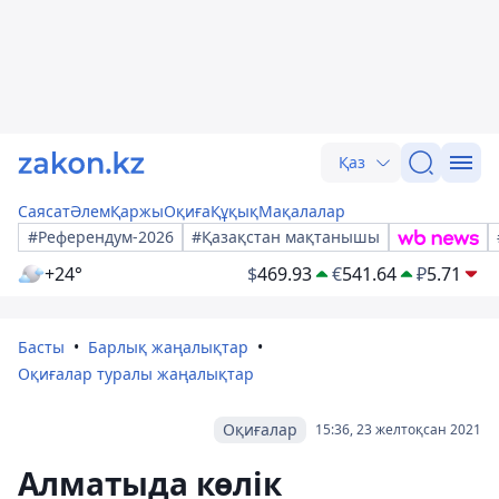
Қаз
Саясат
Әлем
Қаржы
Оқиға
Құқық
Мақалалар
#Референдум-2026
#Қазақстан мақтанышы
+24°
$
469.93
€
541.64
₽
5.71
Басты
Барлық жаңалықтар
Оқиғалар туралы жаңалықтар
Оқиғалар
15:36, 23 желтоқсан 2021
Алматыда көлік