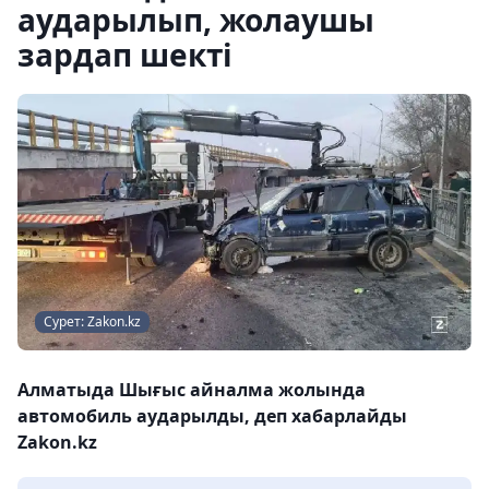
аударылып, жолаушы
зардап шекті
Сурет: Zakon.kz
Алматыда Шығыс айналма жолында
автомобиль аударылды, деп хабарлайды
Zakon.kz