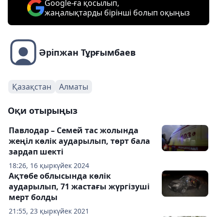
Google-ға қосылып,
жаңалықтарды бірінші болып оқыңыз
Әріпжан Тұрғымбаев
Қазақстан
Алматы
Оқи отырыңыз
Павлодар – Семей тас жолында
жеңіл көлік аударылып, төрт бала
зардап шекті
18:26, 16 қыркүйек 2024
Ақтөбе облысында көлік
аударылып, 71 жастағы жүргізуші
мерт болды
21:55, 23 қыркүйек 2021