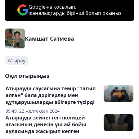
Google-ға қосылып,
жаңалықтарды бірінші болып оқыңыз
Камшат Сатиева
Атырау
Оқи отырыңыз
Атырауда саусағына темір "тағып
алған" бала дәрігерлер мен
құтқарушыларды әбігерге түсірді
09:49, 22 желтоқсан 2024
Атырауда зейнеттегі полицей
ағасының денесін үш ай бойы
ауласында жасырып келген