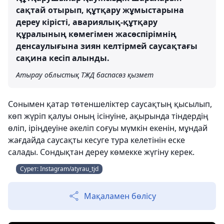
сақтай отырып, құтқару жұмыстарына
дереу кірісті, авариялық-құтқару
құралының көмегімен жасөспірімнің
денсаулығына зиян келтірмей саусақтағы
сақина кесіп алынды.
Атырау облыстық ТЖД баспасөз қызмет
Сонымен қатар төтеншеліктер саусақтың қысылып,
көп жүріп қалуы оның ісінуіне, ақырында тіндердің
өліп, іріңдеуіне әкеліп соғуы мүмкін екенін, мұндай
жағдайда саусақты кесуге тура келетінін еске
салады. Сондықтан дереу көмекке жүгіну керек.
Сурет: Instagram/atyrau_tjd
Мақаламен бөлісу