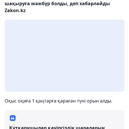
шақыруға мәжбүр болды, деп хабарлайды
Zakon.kz
Оқыс оқиға 1 қаңтарға қараған түні орын алды.
Құтқарушылар қауіпсіздік шараларын