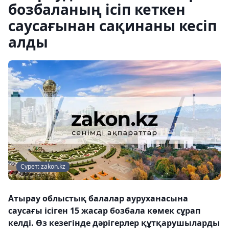
бозбаланың ісіп кеткен
саусағынан сақинаны кесіп
алды
Сурет: zakon.kz
Атырау облыстық балалар ауруханасына
саусағы ісіген 15 жасар бозбала көмек сұрап
келді. Өз кезегінде дәрігерлер құтқарушыларды