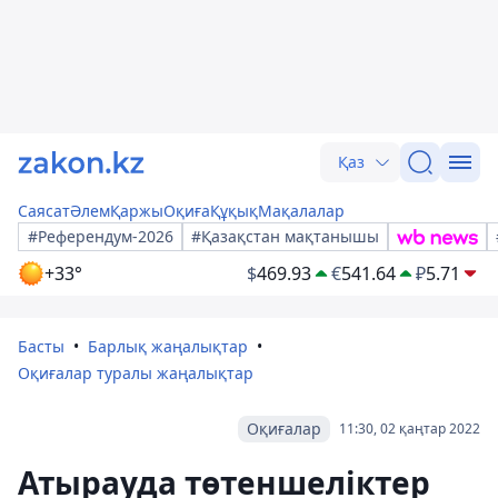
Қаз
Саясат
Әлем
Қаржы
Оқиға
Құқық
Мақалалар
#Референдум-2026
#Қазақстан мақтанышы
+33°
$
469.93
€
541.64
₽
5.71
Басты
Барлық жаңалықтар
Оқиғалар туралы жаңалықтар
Оқиғалар
11:30, 02 қаңтар 2022
Атырауда төтеншеліктер