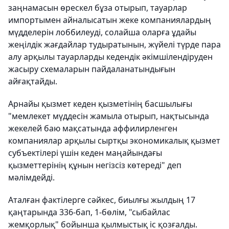
заңнамасын өрескел бұза отырып, тауарлар
импортымен айналысатын жеке компаниялардың
мүдделерін лоббилеуді, солайша оларға ұдайы
жеңілдік жағдайлар тудыратынын, жүйелі түрде пара
алу арқылы тауарларды кедендік әкімшілендіруден
жасыру схемаларын пайдаланатындығын
айғақтайды.
Арнайы қызмет кеден қызметінің басшылығы
"мемлекет мүддесін жамыла отырып, нақтысында
жекелей баю мақсатында аффилирленген
компаниялар арқылы сыртқы экономикалық қызмет
субъектілері үшін кеден маңайындағы
қызметтерінің құнын негізсіз көтереді" деп
мәлімдейді.
Аталған фактілерге сәйкес, биылғы жылдың 17
қаңтарында 336-бап, 1-бөлім, "сыбайлас
жемқорлық" бойынша қылмыстық іс қозғалды.