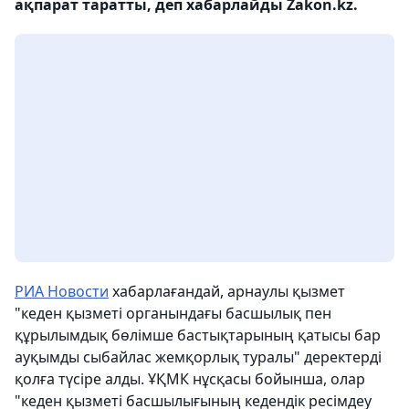
ақпарат таратты, деп хабарлайды Zakon.kz.
РИА Новости
хабарлағандай, арнаулы қызмет
"кеден қызметі органындағы басшылық пен
құрылымдық бөлімше бастықтарының қатысы бар
ауқымды сыбайлас жемқорлық туралы" деректерді
қолға түсіре алды. ҰҚМК нұсқасы бойынша, олар
"кеден қызметі басшылығының кедендік ресімдеу