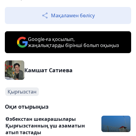
Мақаламен бөлісу
Google-ға қосылып,
жаңалықтарды бірінші болып оқыңыз
Камшат Сатиева
Қырғызстан
Оқи отырыңыз
Өзбекстан шекарашылары
Қырғызстанның үш азаматын
атып тастады