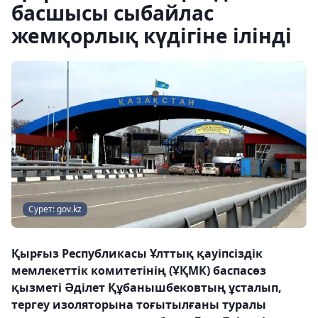
басшысы сыбайлас
жемқорлық күдігіне ілінді
Сурет: gov.kz
Қырғыз Республикасы Ұлттық қауіпсіздік
мемлекеттік комитетінің (ҰҚМК) баспасөз
қызметі Әділет Құбанышбековтың ұсталып,
тергеу изоляторына тоғытылғаны туралы