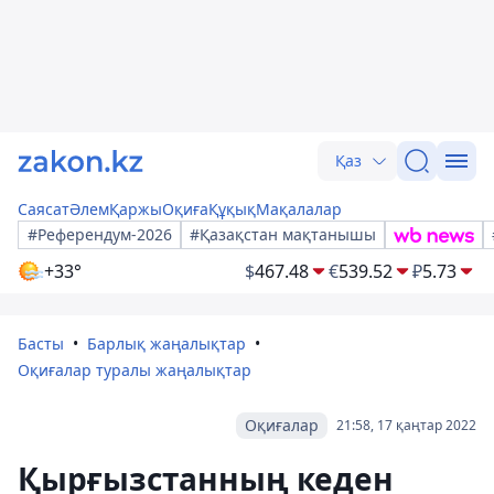
Қаз
Саясат
Әлем
Қаржы
Оқиға
Құқық
Мақалалар
#Референдум-2026
#Қазақстан мақтанышы
+33°
$
467.48
€
539.52
₽
5.73
Басты
Барлық жаңалықтар
Оқиғалар туралы жаңалықтар
Оқиғалар
21:58, 17 қаңтар 2022
Қырғызстанның кеден