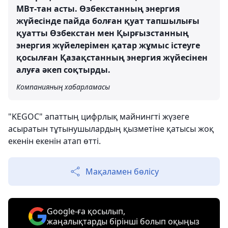
МВт-тан асты. Өзбекстанның энергия
жүйесінде пайда болған қуат тапшылығы
қуатты Өзбекстан мен Қырғызстанның
энергия жүйелерімен қатар жұмыс істеуге
қосылған Қазақстанның энергия жүйесінен
алуға әкеп соқтырды.
Компанияның хабарламасы
"KEGOC" апаттың цифрлық майнингті жүзеге
асыратын тұтынушылардың қызметіне қатысы жоқ
екенін екенін атап өтті.
Мақаламен бөлісу
Google-ға қосылып,
жаңалықтарды бірінші болып оқыңыз