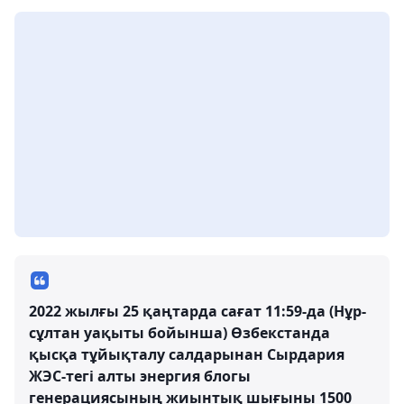
2022 жылғы 25 қаңтарда сағат 11:59-да (Нұр-
сұлтан уақыты бойынша) Өзбекстанда
қысқа тұйықталу салдарынан Сырдария
ЖЭС-тегі алты энергия блогы
генерациясының жиынтық шығыны 1500