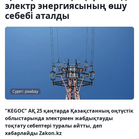
электр энергиясының өшу
себебі аталды
Сурет: pixabay
"KEGOC" АҚ 25 қаңтарда Қазақстанның оңтүстік
облыстарында электрмен жабдықтауды
тоқтату себептері туралы айтты, деп
хабарлайды Zakon.kz