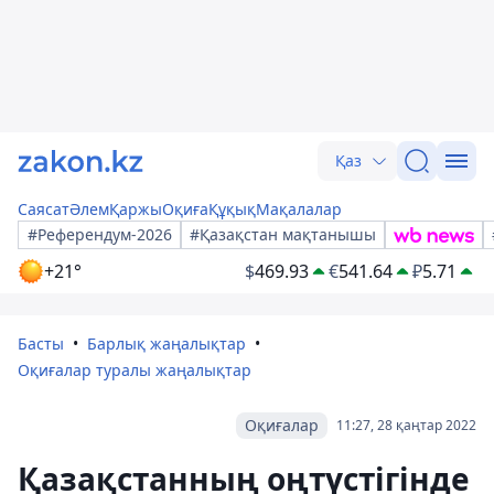
Қаз
Саясат
Әлем
Қаржы
Оқиға
Құқық
Мақалалар
#Референдум-2026
#Қазақстан мақтанышы
+21°
$
469.93
€
541.64
₽
5.71
Басты
Барлық жаңалықтар
Оқиғалар туралы жаңалықтар
Оқиғалар
11:27, 28 қаңтар 2022
Қазақстанның оңтүстігінде