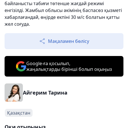
байланысты табиғи төтенше жағдай режимі
енгізілді. Жамбыл облысы әкімінің баспасөз қызметі
хабарлағандай, өңірде екпіні 30 м/с болатын қатты
жел соғуда.
Мақаламен бөлісу
Google-ға қосылып,
жаңалықтарды бірінші болып оқыңыз
Айгерим Тарина
Қазақстан
Оқи отырыңыз