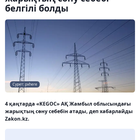
белгілі болды
Сурет: pxhere
4 қаңтарда «KEGOC» АҚ Жамбыл облысындағы
жарықтың сөну себебін атады, деп хабарлайды
Zakon.kz.