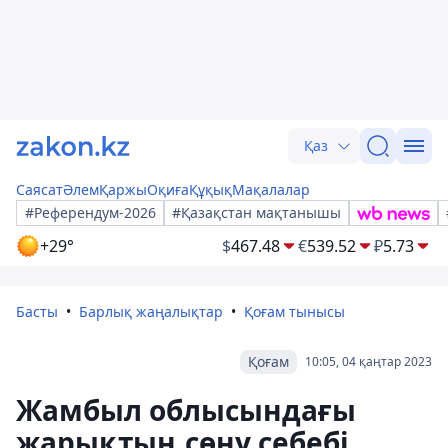
Қаз
Саясат
Әлем
Қаржы
Оқиға
Құқық
Мақалалар
#Референдум-2026
#Қазақстан мақтанышы
+29°
$
467.48
€
539.52
₽
5.73
Басты
Барлық жаңалықтар
Қоғам тынысы
Қоғам
10:05, 04 қаңтар 2023
Жамбыл облысындағы
жарықтың сөну себебі