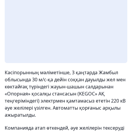
Кәсіпорынның мәліметінше, 3 қаңтарда Жамбыл
облысында 30 м/с-қа дейін соққан дауылды жел мен
көктайғақ түріндегі жауын-шашын салдарынан
«Опорная» қосалқы стансасын (KEGOC» АҚ
теңгеріміндегі) электрмен қамтамасыз ететін 220 кВ
әуе желілері үзілген. Автоматты қорғаныс арқылы
ажыратылды.
Компанияда атап өткендей, әуе желілерін тексеруді