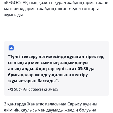
«KEGOC» АҚ-ның қажетті құрал-жабдықтармен және
материалдармен жабдықталған жедел топтары
жұмылды.
"Түнгі тексеру нәтижесінде құлаған тіректер,
сынықтар мен сымның зақымдануы
анықталды. 4 қаңтар күні сағат 03:36-да
бригадалар жөндеу-қалпына келтіру
жұмыстарын бастады".
«KEGOC» АҚ баспасөз қызметі
3 қаңтарда Жаңатас қаласында Сарысу ауданы
әкімінің қаулысымен дауылды желдің болуына