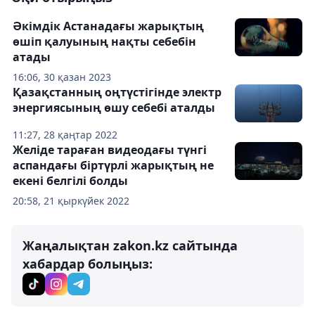
Әкімдік Астанадағы жарықтың
өшіп қалуының нақты себебін
атады
16:06, 30 қазан 2023
Қазақстанның оңтүстігінде электр
энергиясының өшу себебі аталды
11:27, 28 қаңтар 2022
Желіде тараған видеодағы түнгі
аспандағы біртүрлі жарықтың не
екені белгілі болды
20:58, 21 қыркүйек 2022
Жаңалықтан zakon.kz сайтында
хабардар болыңыз: