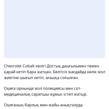
Chevrolet Cobalt көлігі Достық даңғылымен төмен
қарай кетіп бара жатқан. Белгісіз жағдайда көлік жол
жиегіне шығып кетіп, ағашқа соғылған.
Оқиға орнында жол полициясы мен сот-
медициналық сарапшы жұмыс істеп жатыр.
Оқиғаның барлық мән-жайы анықталуда.