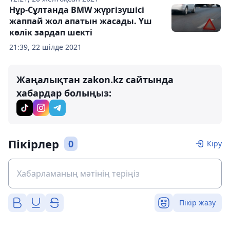
Нұр-Сұлтанда BMW жүргізушісі
жаппай жол апатын жасады. Үш
көлік зардап шекті
21:39, 22 шілде 2021
Жаңалықтан zakon.kz сайтында
хабардар болыңыз:
Пікірлер
0
Кіру
Пікір жазу