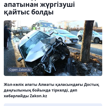
апатынан жүргізуші
қайтыс болды
Сурет: Zakon.kz
Жол-көлік апаты Алматы қаласындағы Достық
даңғылының бойында тіркелді, деп
хабарлайды Zakon.kz