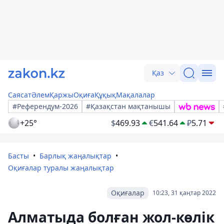
Қаз
Саясат
Әлем
Қаржы
Оқиға
Құқық
Мақалалар
#Референдум-2026
#Қазақстан мақтанышы
+25°
$
469.93
€
541.64
₽
5.71
Басты
Барлық жаңалықтар
Оқиғалар туралы жаңалықтар
Оқиғалар
10:23, 31 қаңтар 2022
Алматыда болған жол-көлік