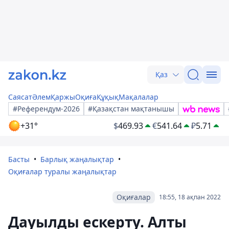
Қаз
Саясат
Әлем
Қаржы
Оқиға
Құқық
Мақалалар
#Референдум-2026
#Қазақстан мақтанышы
+31°
$
469.93
€
541.64
₽
5.71
Басты
Барлық жаңалықтар
Оқиғалар туралы жаңалықтар
Оқиғалар
18:55, 18 ақпан 2022
Дауылды ескерту. Алты