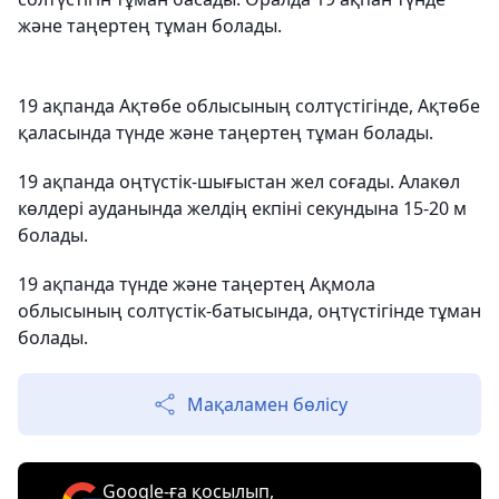
және таңертең тұман болады.
19 ақпанда Ақтөбе облысының солтүстігінде, Ақтөбе
қаласында түнде және таңертең тұман болады.
19 ақпанда оңтүстік-шығыстан жел соғады. Алакөл
көлдері ауданында желдің екпіні секундына 15-20 м
болады.
19 ақпанда түнде және таңертең Ақмола
облысының солтүстік-батысында, оңтүстігінде тұман
болады.
Мақаламен бөлісу
Google-ға қосылып,