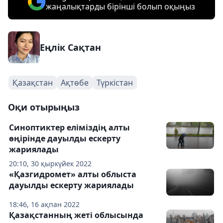
жаңалықтарды бірінші болып оқыңыз
Еңлік Сақтан
Қазақстан
Ақтөбе
Түркістан
Оқи отырыңыз
Синоптиктер еліміздің алты
өңірінде дауылды ескерту
жариялады
20:10, 30 қыркүйек 2022
«Қазгидромет» алты облыста
дауылды ескерту жариялады
18:46, 16 ақпан 2022
Қазақстанның жеті облысында