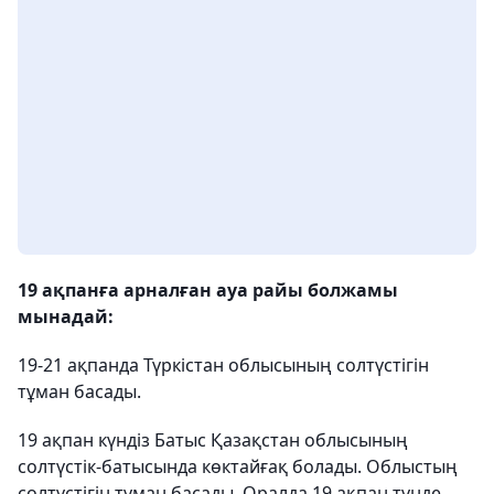
19 ақпанға арналған ауа райы болжамы
мынадай:
19-21 ақпанда Түркістан облысының солтүстігін
тұман басады.
19 ақпан күндіз Батыс Қазақстан облысының
солтүстік-батысында көктайғақ болады. Облыстың
солтүстігін тұман басады. Оралда 19 ақпан түнде