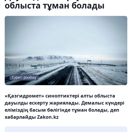
облыста тұман болады
Сурет: pixabay
«Қазгидромет» синоптиктері алты облыста
дауылды ескерту жариялады. Демалыс күндері
еліміздің басым бөлігінде тұман болады, деп
хабарлайды Zakon.kz