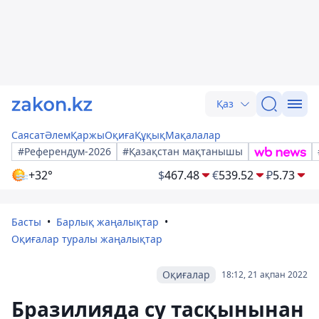
Қаз
Саясат
Әлем
Қаржы
Оқиға
Құқық
Мақалалар
#Референдум-2026
#Қазақстан мақтанышы
+32°
$
467.48
€
539.52
₽
5.73
Басты
Барлық жаңалықтар
Оқиғалар туралы жаңалықтар
Оқиғалар
18:12, 21 ақпан 2022
Бразилияда су тасқынынан