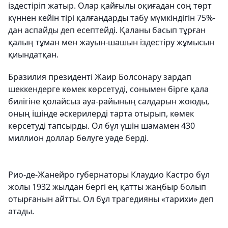
іздестіріп жатыр. Олар қайғылы оқиғадан соң төрт
күннен кейін тірі қалғандарды табу мүмкіндігін 75%-
дан аспайды деп есептейді. Қаланы басып тұрған
қалың тұман мен жауын-шашын іздестіру жұмысын
қиындатқан.
Бразилия президенті Жаир Болсонару зардап
шеккендерге көмек көрсетуді, сонымен бірге қала
билігіне қолайсыз ауа-райының салдарын жоюды,
оның ішінде әскерилерді тарта отырып, көмек
көрсетуді тапсырды. Ол бұл үшін шамамен 430
миллион доллар бөлуге уәде берді.
Рио-де-Жанейро губернаторы Клаудио Кастро бұл
жолы 1932 жылдан бергі ең қатты жаңбыр болып
отырғанын айтты. Ол бұл трагедияны «тарихи» деп
атады.