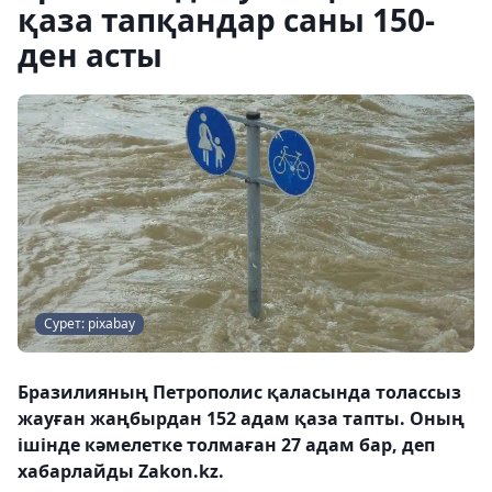
қаза тапқандар саны 150-
ден асты
Сурет: pixabay
Бразилияның Петрополис қаласында толассыз
жауған жаңбырдан 152 адам қаза тапты. Оның
ішінде кәмелетке толмаған 27 адам бар, деп
хабарлайды Zakon.kz.