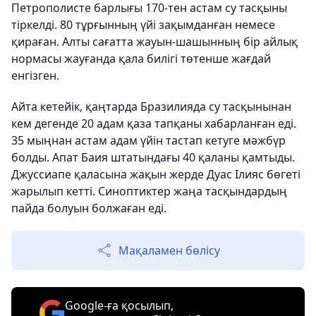
Петрополисте барлығы 170-тен астам су тасқыны
тіркелді. 80 тұрғынның үйі зақымданған немесе
қираған. Алты сағатта жауын-шашынның бір айлық
нормасы жауғанда қала билігі төтенше жағдай
енгізген.
Айта кетейік, қаңтарда Бразилияда су тасқынынан
кем дегенде 20 адам қаза тапқаны хабарланған еді.
35 мыңнан астам адам үйін тастап кетуге мәжбүр
болды. Апат Баия штатындағы 40 қаланы қамтыды.
Джуссиапе қаласына жақын жерде Дуас Ілияс бөгеті
жарылып кетті. Синоптиктер жаңа тасқындардың
пайда болуын болжаған еді.
Мақаламен бөлісу
Google-ға қосылып,