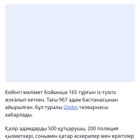
Кейінгі мәлімет бойынша 165 тұрғын із-түзсіз
жоғалып кеткен. Тағы 967 адам баспанасынан
айырылған. Бұл туралы
Globo
телеарнасы
хабарлады.
Қазір адамдарды 500 құтқарушы, 200 полиция
қызметкері, сонымен қатар әскерилер мен еріктілер