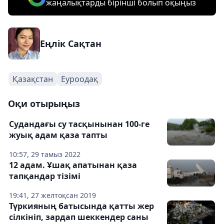
жаңалықтарды бірінші болып оқыңыз
Еңлік Сақтан
Қазақстан
Еуроодақ
Оқи отырыңыз
Судандағы су тасқынынан 100-ге
жуық адам қаза тапты
10:57, 29 тамыз 2022
12 адам. Ұшақ апатынан қаза
тапқандар тізімі
19:41, 27 желтоқсан 2019
Түркияның батысында қатты жер
сілкініп, зардап шеккендер саны