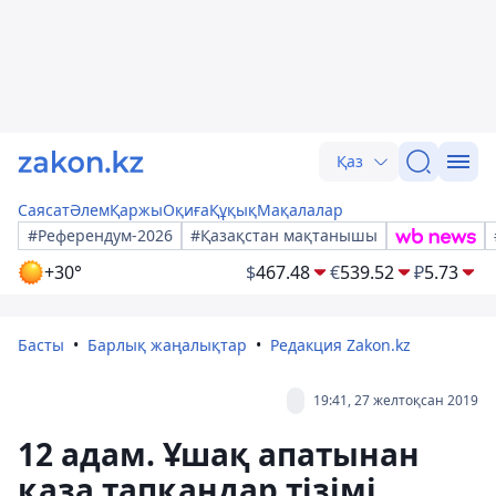
Қаз
Саясат
Әлем
Қаржы
Оқиға
Құқық
Мақалалар
#Референдум-2026
#Қазақстан мақтанышы
+30°
$
467.48
€
539.52
₽
5.73
Басты
Барлық жаңалықтар
Редакция Zakon.kz
19:41, 27 желтоқсан 2019
12 адам. Ұшақ апатынан
қаза тапқандар тізімі