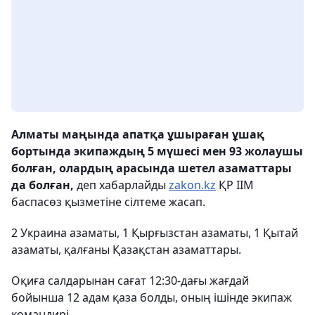
Алматы маңында апатқа ұшыраған ұшақ
бортында экипаждың 5 мүшесі мен 93 жолаушы
болған, олардың арасында шетел азаматтары
да болған,
деп хабарлайды
zakon.kz
ҚР ІІМ
баспасөз қызметіне сілтеме жасап.
2 Украина азаматы, 1 Қырғызстан азаматы, 1 Қытай
азаматы, қалғаны Қазақстан азаматтары.
Оқиға салдарынан сағат 12:30-дағы жағдай
бойынша 12 адам қаза болды, оның ішінде экипаж
командирі.