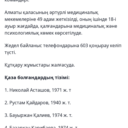
Алматы қаласының әртүрлі медициналық
мекемелеріне 49 адам жеткізілді, оның ішінде 18-і
ауыр жағдайда, қалғандарына медициналық және
психологиялық көмек көрсетілуде.
Жедел байланыс телефондарына 603 қоңырау келіп
түсті.
Құтқару жұмыстары жалғасуда.
Қаза болғандардың тізімі:
1. Николай Асташов, 1971 ж. т
2. Рустам Қайдаров, 1940 ж. т.
3. Бауыржан Қалиев, 1974 ж. т.
4. Базархан Карибаева, 1974 ж. т.