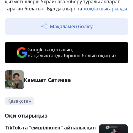
қызметшілерді Украинаға жіберу туралы ақпарат
тараған болатын. Бұл дақпырт та
жоққа шығарылды.
Мақаламен бөлісу
Google-ға қосылып,
жаңалықтарды бірінші болып оқыңыз
Камшат Сатиева
Қазақстан
Оқи отырыңыз
TikTok-та "емшілікпен" айналысқан