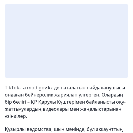
TikTok-та mod.gov.kz деп аталатын пайдаланушысы
ондаған бейнеролик жариялап үлгерген. Олардың
бір бөлігі – ҚР Қарулы Күштерімен байланысты оқу-
жаттығулардың видеолары мен жаңалықтарынан
үзінділер.
Құзырлы ведомства, шын мәнінде, бұл аккаунттың