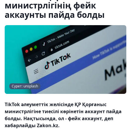
министрлігінің фейк
аккаунты пайда болды
Сурет: unsplash
TikTok әлеуметтік желісінде ҚР Қорғаныс
министрлігіне тиесілі көрінетін аккаунт пайда
болды. Нақтысында, ол - фейк аккаунт, деп
хабарлайды Zakon.kz.