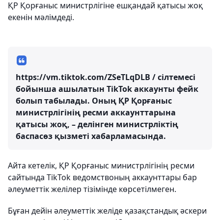
ҚР Қорғаныс министрлігіне ешқандай қатысы жоқ
екенін мәлімдеді.
https://vm.tiktok.com/ZSeTLqDLB / сілтемесі
бойынша ашылатын TikTok аккаунты фейк
болып табылады. Оның ҚР Қорғаныс
министрлігінің ресми аккаунттарына
қатысы жоқ, – делінген министрліктің
баспасөз қызметі хабарламасында.
Айта кетелік, ҚР Қорғаныс министрлігінің ресми
сайтында TikTok ведомствоның аккаунттары бар
әлеуметтік желілер тізімінде көрсетілмеген.
Бұған дейін әлеуметтік желіде қазақстандық әскери