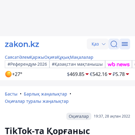
Қаз
Саясат
Әлем
Қаржы
Оқиға
Құқық
Мақалалар
#Референдум-2026
#Қазақстан мақтанышы
+27°
$
469.85
€
542.16
₽
5.78
Басты
Барлық жаңалықтар
Оқиғалар туралы жаңалықтар
Оқиғалар
19:37, 28 ақпан 2022
TikTok-та Қорғаныс