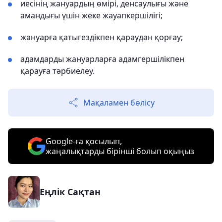
иесінің жануардың өмірі, денсаулығы және
амандығы үшін жеке жауапкершілігі;
жануарға қатыгездікпен қараудан қорғау;
адамдарды жануарларға адамгершілікпен
қарауға тәрбиелеу.
Мақаламен бөлісу
Google-ға қосылып,
жаңалықтарды бірінші болып оқыңыз
Еңлік Сақтан