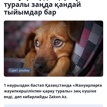
туралы заңда қандай
тыйымдар бар
Сурет: pixabay
1 наурыздан бастап Қазақстанда «Жануарларға
жауапкершілікпен қарау туралы» заң күшіне
енді, деп хабарлайды Zakon.kz.