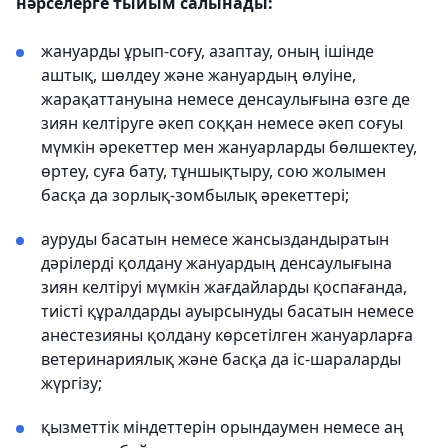
нәрселерге тыйым салынады:
жануарды ұрып-соғу, азаптау, оның ішінде
аштық, шөлдеу және жануардың өлуіне,
жарақаттануына немесе денсаулығына өзге де
зиян келтіруге әкеп соққан немесе әкеп соғуы
мүмкін әрекеттер мен жануарларды бөлшектеу,
өртеу, суға бату, тұншықтыру, сою жолымен
басқа да зорлық-зомбылық әрекеттері;
ауруды басатын немесе жансыздандыратын
дәрілерді қолдану жануардың денсаулығына
зиян келтіруі мүмкін жағдайларды қоспағанда,
тиісті құралдарды ауырсынуды басатын немесе
анестезияны қолдану көрсетілген жануарларға
ветеринариялық және басқа да іс-шараларды
жүргізу;
қызметтік міндеттерін орындаумен немесе аң