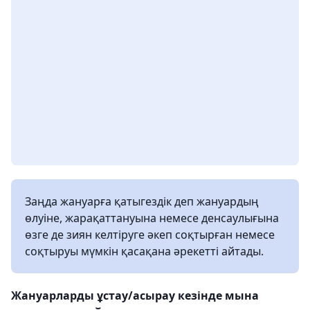
Заңда жануарға қатыгездік деп жануардың
өлуіне, жарақаттануына немесе денсаулығына
өзге де зиян келтіруге әкеп соқтырған немесе
соқтыруы мүмкін қасақана әрекетті айтады.
Жануарларды ұстау/асырау кезінде мына