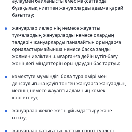
аулаумен байланысты емес мақсаттарда
бұзақылық ниетпен жануарларды адамға қарай
бағыттау;
жануарлар иелерінің немесе жауапты
тұлғалардың жануарларды немесе олардың
төлдерін жануарларды паналайтын орындарға
орналастырмайынша немесе басқа заңды
жолмен иеліктен шығарғанға дейін күтіп-бағу
жөніндегі міндеттерін орындаудан бас тартуы;
көмектуге мүмкiндiгi бола тұра өмiрi мен
денсаулығына қауiп төнген жануарға жануардың
иесiнiң немесе жауапты адамның көмек
көрсетпеуі;
жануарлар жекпе-жегін ұйымдастыру және
өткізу;
жануарлар қатысатын ұлттық спорт түрлері