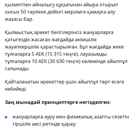
қызметпен айналысу құқығынан айыра отырып
онсыз 50 тәулiкке дейiнгi мерзiмге қамауға алу
жазасы бар.
Қылмыстық әрекет белгілерінсіз жануарларға
қатыгездік жасаған жағдайда әкімшілік
жауапкершілік қарастырылған. Бұл жағдайда жеке
тұлғаларға 5 АЕК (15 315 теңге), лауазымды
тұлғаларға 10 АЕК (30 630 теңге) көлемінде айыппұл
салынады.
Қайталанатын әрекеттер үшін айыппұл төрт есеге
көбейеді.
Заң мынадай принциптерге негізделген:
жануарларға ауру мен физикалық азапты сезетін
тіршілік иесі ретінде қарау;