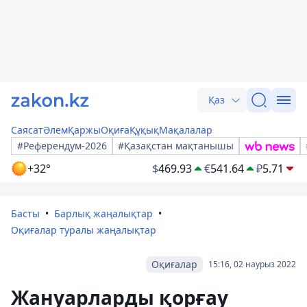
Қаз
Саясат
Әлем
Қаржы
Оқиға
Құқық
Мақалалар
#Референдум-2026
#Қазақстан мақтанышы
+32°
$
469.93
€
541.64
₽
5.71
Басты
Барлық жаңалықтар
Оқиғалар туралы жаңалықтар
Оқиғалар
15:16, 02 наурыз 2022
Жануарларды қорғау