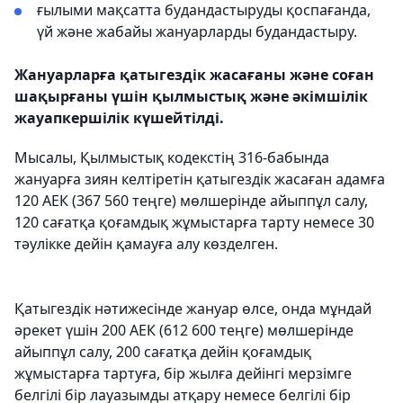
ғылыми мақсатта будандастыруды қоспағанда,
үй және жабайы жануарларды будандастыру.
Жануарларға қатыгездік жасағаны және соған
шақырғаны үшін қылмыстық және әкімшілік
жауапкершілік күшейтілді.
Мысалы, Қылмыстық кодекстің 316-бабында
жануарға зиян келтіретін қатыгездік жасаған адамға
120 АЕК (367 560 теңге) мөлшерінде айыппұл салу,
120 сағатқа қоғамдық жұмыстарға тарту немесе 30
тәулікке дейін қамауға алу көзделген.
Қатыгездік нәтижесінде жануар өлсе, онда мұндай
әрекет үшін 200 АЕК (612 600 теңге) мөлшерінде
айыппұл салу, 200 сағатқа дейін қоғамдық
жұмыстарға тартуға, бір жылға дейiнгi мерзiмге
белгiлi бiр лауазымды атқару немесе белгiлi бiр