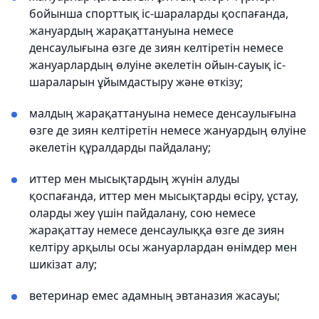
бойынша спорттық іс-шараларды қоспағанда,
жануардың жарақаттануына немесе
денсаулығына өзге де зиян келтіретін немесе
жануарлардың өлуіне әкелетін ойын-сауық іс-
шараларын ұйымдастыру және өткізу;
малдың жарақаттануына немесе денсаулығына
өзге де зиян келтіретін немесе жануардың өлуіне
әкелетін құралдарды пайдалану;
иттер мен мысықтардың жүнін алуды
қоспағанда, иттер мен мысықтарды өсіру, ұстау,
оларды жеу үшін пайдалану, сою немесе
жарақаттау немесе денсаулыққа өзге де зиян
келтіру арқылы осы жануарлардан өнімдер мен
шикізат алу;
ветеринар емес адамның эвтаназия жасауы;