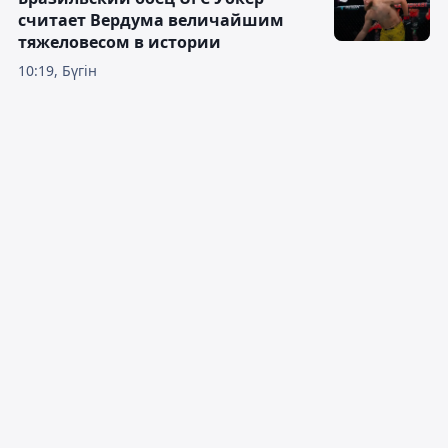
считает Вердума величайшим
тяжеловесом в истории
10:19, Бүгін