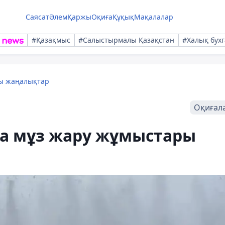
Саясат
Әлем
Қаржы
Оқиға
Құқық
Мақалалар
#Қазақмыс
#Салыстырмалы Қазақстан
#Халық бухг
лы жаңалықтар
Оқиғал
а мұз жару жұмыстары