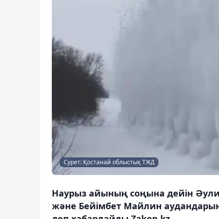
Сурет: Қостанай облыстық ТЖД
Наурыз айының соңына дейін Әули
және Бейімбет Майлин аудандарын
деп хабарлайды Zakon.kz.