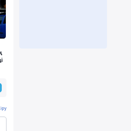
ң
і
Кіру