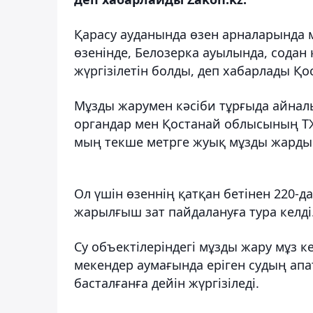
Қарасу ауданында өзен арналарында 
өзенінде, Белозерка ауылында, содан
жүргізілетін болды, деп хабарлады Қ
Мұзды жарумен кәсіби тұрғыда айнал
органдар мен Қостанай облысының Т
мың текше метрге жуық мұзды жарды
Ол үшін өзеннің қатқан бетінен 220-д
жарылғыш зат пайдалануға тура келді
Су объектілеріндегі мұзды жару мұз к
мекендер аумағында еріген судың апа
басталғанға дейін жүргізіледі.