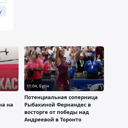
у
11:04, Бүгін
Потенциальная соперница
на на
Рыбакиной Фернандес в
восторге от победы над
Андреевой в Торонто