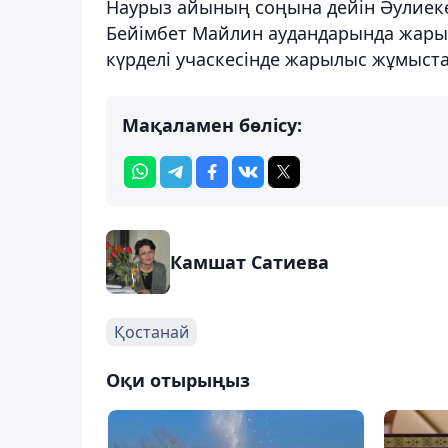
Наурыз айының соңына дейін Әулиекө
Бейімбет Майлин аудандарында жары
күрделі учаскесінде жарылыс жұмыст
Мақаламен бөлісу:
Камшат Сатиева
Қостанай
Оқи отырыңыз