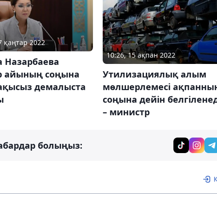
17 қаңтар 2022
10:26, 15 ақпан 2022
а Назарбаева
р айының соңына
Утилизациялық алым
 ақысыз демалыста
мөлшерлемесі ақпанны
ы
соңына дейін белгіленед
– министр
абардар болыңыз: