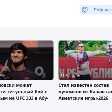
Пікір жаз
үгін
11:43, Бүгін
новски может
Стал известен состав
ти титульный бой с
лучников из Казахста
ым на UFC 333 в Абу-
Азиатские игры-2026