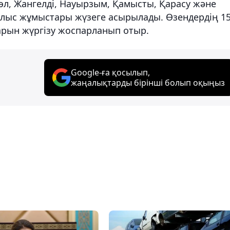
л, Жангелді, Науырзым, Қамысты, Қарасу және
лыс жұмыстары жүзеге асырылады. Өзендердің 1
арын жүргізу жоспарланып отыр.
Google-ға қосылып,
жаңалықтарды бірінші болып оқыңыз