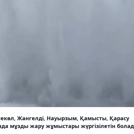
екөл, Жангелді, Науырзым, Қамысты, Қарасу
да мұзды жару жұмыстары жүргізілетін болад