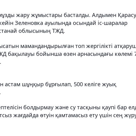
мұзды жару жұмыстары басталды. Алдымен Қарас
 кейін Зеленовка ауылында осындай іс-шаралар
останай облысының ТЖД.
ысатын мамандандырылған топ жергілікті атқару
ЖД бақылауы бойынша өзен арнасындағы көлемі 7
.
ан астам шұңқыр бұрғылап, 500 келіге жуық
.
ептелісін болдырмау және су тасқыны қаупі бар елд
тсыз жағдайда өтуін қамтамасыз ету үшін сең жүр