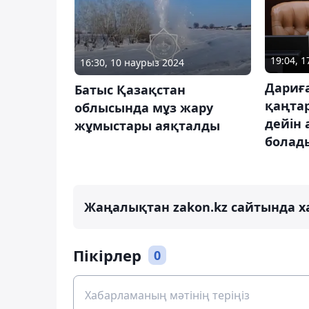
19:04, 
16:30, 10 наурыз 2024
Дариғ
Батыс Қазақстан
қаңта
облысында мұз жару
дейін
жұмыстары аяқталды
болад
Жаңалықтан zakon.kz сайтында х
Пікірлер
0