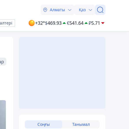
Алматы
Қаз
+32°
$
469.93
€
541.64
₽
5.71
алтері
ар
Соңғы
Танымал