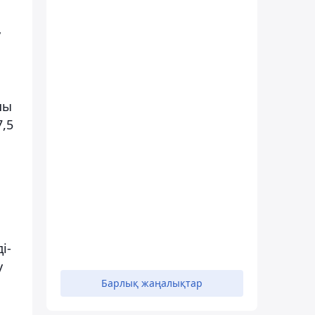
у
шы
,5
і-
у
Барлық жаңалықтар