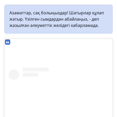
Азаматтар, сақ болыңыздар! Шатырлар құлап
жатыр. Үзілген сымдардан абайлаңыз, - деп
жазылған әлеуметтік желідегі хабарламада.