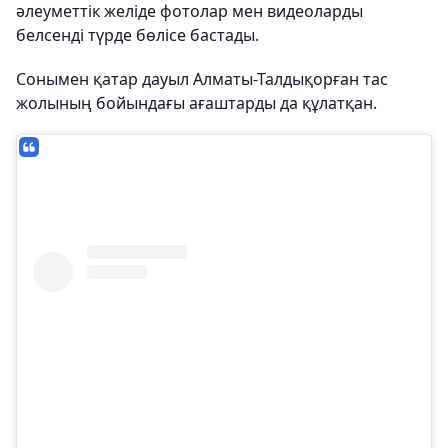
әлеуметтік желіде фотолар мен видеоларды
белсенді түрде бөлісе бастады.
Сонымен қатар дауыл Алматы-Талдықорған тас
жолының бойындағы ағаштарды да құлатқан.