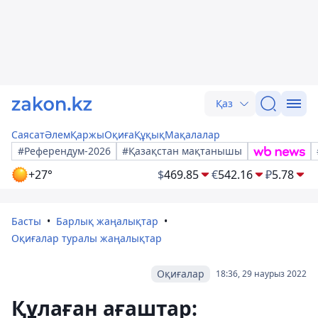
Қаз
Саясат
Әлем
Қаржы
Оқиға
Құқық
Мақалалар
#Референдум-2026
#Қазақстан мақтанышы
+27°
$
469.85
€
542.16
₽
5.78
Басты
Барлық жаңалықтар
Оқиғалар туралы жаңалықтар
Оқиғалар
18:36, 29 наурыз 2022
Құлаған ағаштар: