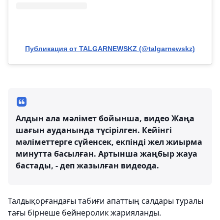
Публикация от TALGARNEWSKZ (@talgarnewskz)
Алдын ала мәлімет бойынша, видео Жаңа
шағын ауданында түсірілген. Кейінгі
мәліметтерге сүйенсек, екпінді жел жиырма
минутта басылған. Артынша жаңбыр жауа
бастады, - деп жазылған видеода.
Талдықорғандағы табиғи апаттың салдары туралы
тағы бірнеше бейнеролик жарияланды.