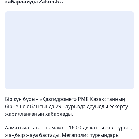
хабарлайды Zakon.kz.
Бір күн бұрын «Қазгидромет» РМК Қазақстанның
бірнеше облысында 29 наурызда дауылды ескерту
жарияланғанын хабарлады.
Алматыда сағат шамамен 16.00-де қатты жел тұрып,
жаңбыр жауа бастады. Мегаполис тұрғындары