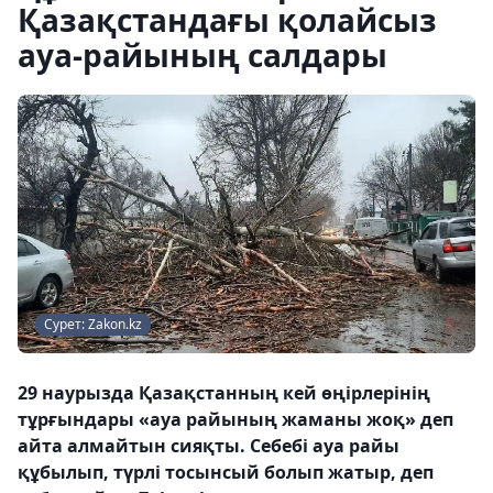
Қазақстандағы қолайсыз
ауа-райының салдары
Сурет: Zakon.kz
29 наурызда Қазақстанның кей өңірлерінің
тұрғындары «ауа райының жаманы жоқ» деп
айта алмайтын сияқты. Себебі ауа райы
құбылып, түрлі тосынсый болып жатыр, деп