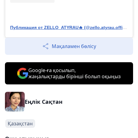
Публикация от ZELLO_ATYRAU🔥 (@zello.atyrau.official)
Мақаламен бөлісу
Google-ға қосылып,
жаңалықтарды бірінші болып оқыңыз
Еңлік Сақтан
Қазақстан