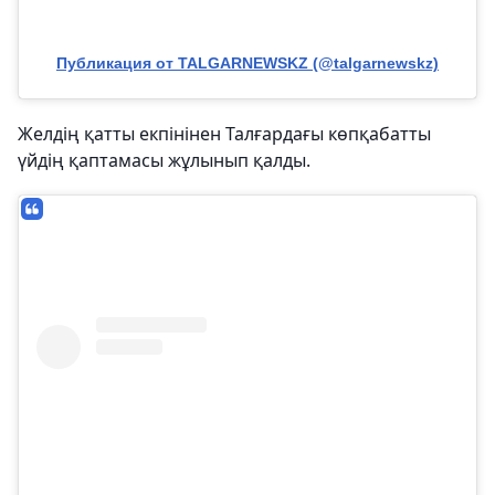
Публикация от TALGARNEWSKZ (@talgarnewskz)
Желдің қатты екпінінен Талғардағы көпқабатты
үйдің қаптамасы жұлынып қалды.