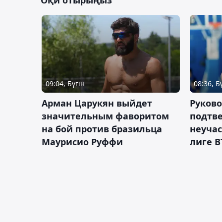
Оқи отырыңыз
09:04, Бүгін
08:36, Б
Арман Царукян выйдет
Руково
значительным фаворитом
подтве
на бой против бразильца
неучас
Маурисио Руффи
лиге В