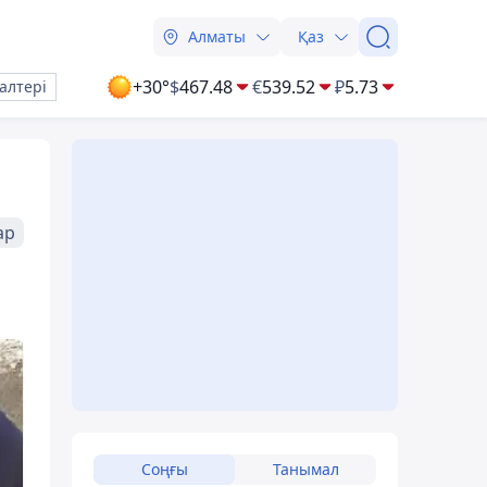
Алматы
Қаз
+30°
$
467.48
€
539.52
₽
5.73
алтері
ар
Соңғы
Танымал