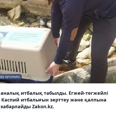
іру орталығы
р аналық итбалық табылды. Егжей-тегжейлі
де Каспий итбалығын зерттеу және қалпына
 хабарлайды Zakon.kz.