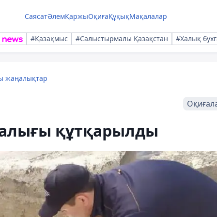
Саясат
Әлем
Қаржы
Оқиға
Құқық
Мақалалар
#Қазақмыс
#Салыстырмалы Қазақстан
#Халық бухг
лы жаңалықтар
Оқиғал
балығы құтқарылды