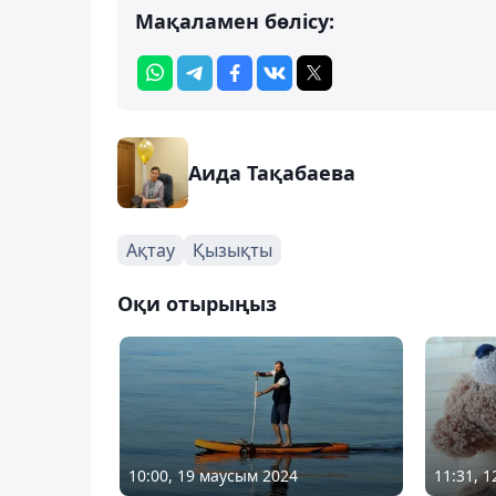
Мақаламен бөлісу:
Аида Тақабаева
Ақтау
Қызықты
Оқи отырыңыз
10:00, 19 маусым 2024
11:31, 