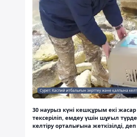
Сурет: Каспий итбалығын зерттеу және қалпына келт
30 наурыз күні кешқұрым екі жаса
тексеріліп, емдеу үшін шұғыл түр
келтіру орталығына жеткізілді, деп