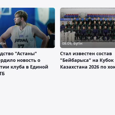
үгін
08:09, Бүгін
дство "Астаны"
Стал известен состав
рдило новость о
"Бейбарыса" на Кубок
тии клуба в Единой
Казахстана 2026 по х
ТБ