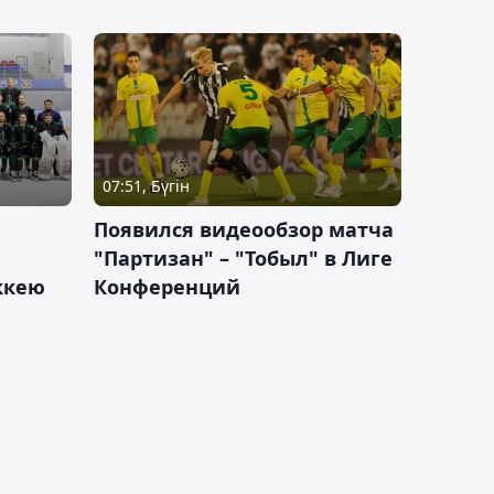
07:51, Бүгін
Появился видеообзор матча
"Партизан" – "Тобыл" в Лиге
оккею
Конференций