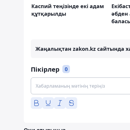
Каспий теңізінде екі адам
Екібас
құтқарылды
әбден
баласы
Жаңалықтан zakon.kz сайтында х
Пікірлер
0