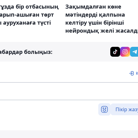
тұзда бір отбасының
Зақымдалған көне
 арып-ашыған төрт
мәтіндерді қалпына
 ауруханаға түсті
келтіру үшін бірінші
нейрондық желі жасал
абардар болыңыз:
Пікір жаз