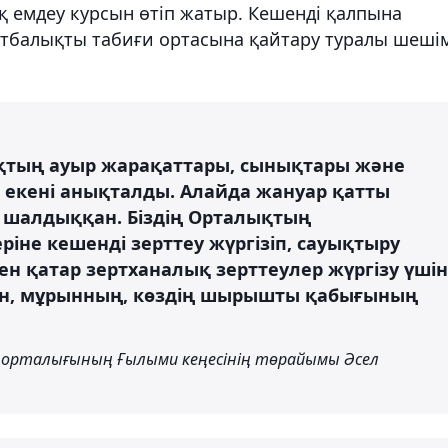
 емдеу курсын өтіп жатыр. Кешенді қалпына
итбалықты табиғи ортасына қайтару туралы шеші
ықтың ауыр жарақаттары, сынықтары және
қ екені анықталды. Алайда жануар қатты
а шалдыққан. Біздің Орталықтың
іне кешенді зерттеу жүргізіп, сауықтыру
н қатар зертханалық зерттеулер жүргізу үшін
ан, мұрынның, көздің шырышты қабығының
 орталығының Ғылыми кеңесінің төрайымы Әсел