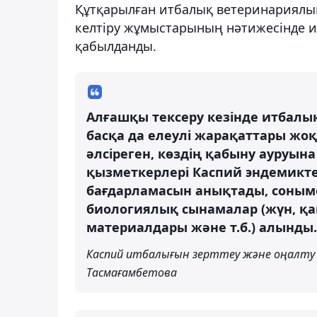
Құтқарылған итбалық ветеринариялық
келтіру жұмыстарының нәтижесінде 
қабылданды.
Алғашқы тексеру кезінде итбал
басқа да елеулі жарақаттары жо
әлсіреген, көздің қабыну ауруын
қызметкерлері Каспий эндемиктер
бағдарламасын анықтады, соныме
биологиялық сынамалар (жүн, қ
материалдары және т.б.) алынды.
Каспий итбалығын зерттеу және оңалту
Тасмағамбетова