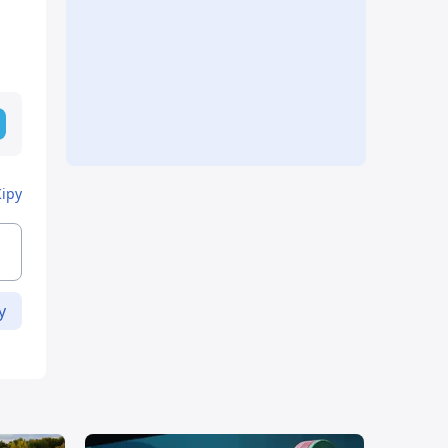
Кіру
у