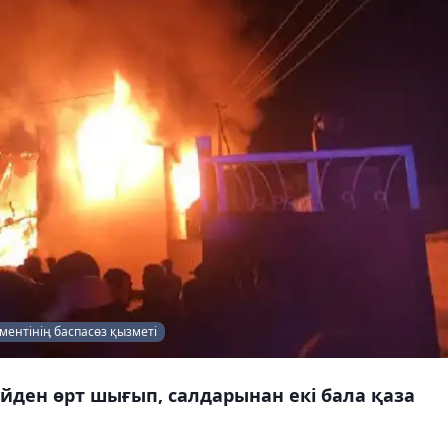
ментінің баспасөз қызметі
үйден өрт шығып, салдарынан екі бала қаза