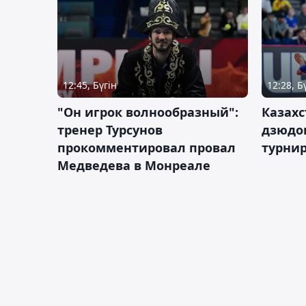
12:45, Бүгін
12:28, Б
"Он игрок волнообразный":
Казахс
тренер Турсунов
дзюдо
прокомментировал провал
турнир
Медведева в Монреале