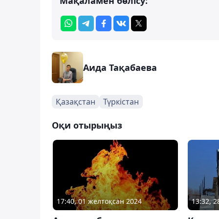
Мақаламен бөлісу:
Аида Тақабаева
Қазақстан
Түркістан
Оқи отырыңыз
17:40, 01 желтоқсан 2024
13:32, 