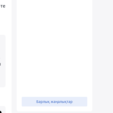
-те
з
н
Барлық жаңалықтар