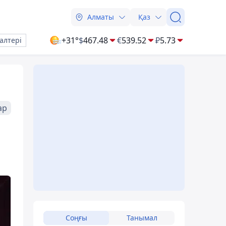
Алматы
Қаз
+31°
$
467.48
€
539.52
₽
5.73
алтері
ар
Соңғы
Танымал