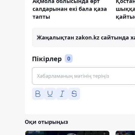
Ақмола облысында өрт
Қоста
салдарынан екі бала қаза
шыққа
тапты
қайты
Жаңалықтан zakon.kz сайтында х
Пікірлер
0
Оқи отырыңыз