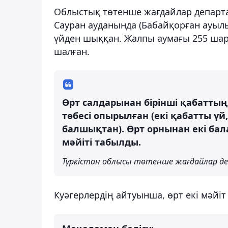
Облыстық төтенше жағдайлар департаме
Сауран ауданында (Бабайқорған ауылы,
үйден шыққан. Жалпы аумағы 255 шар
шалған.
Өрт салдарынан бірінші қабатты
төбесі опырылған (екі қабатты үй
балшықтан). Өрт орнынан екі бал
мәйіті табылды.
Түркістан облысы төтенше жағдайлар де
Куәгерлердің айтуынша, өрт екі мәйіт