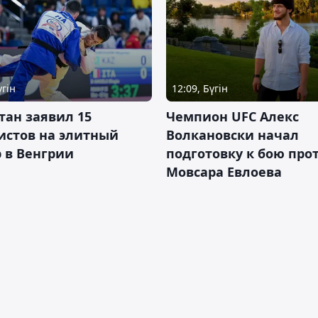
үгін
12:09, Бүгін
тан заявил 15
Чемпион UFC Алекс
истов на элитный
Волкановски начал
 в Венгрии
подготовку к бою про
Мовсара Евлоева