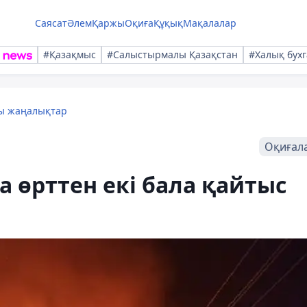
Саясат
Әлем
Қаржы
Оқиға
Құқық
Мақалалар
#Қазақмыс
#Салыстырмалы Қазақстан
#Халық бухг
лы жаңалықтар
Оқиғал
а өрттен екі бала қайтыс