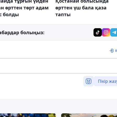
найда тұрғын үйден
Қостанай облысында
н өрттен төрт адам
өрттен үш бала қаза
с болды
тапты
абардар болыңыз:
Пікір жаз