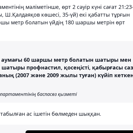
нтінің мәліметінше, өрт 2 сәуір күні сағат 21:23
 Ш.Қалдаяқов көшесі, 35-үй) екі қабатты тұрғын
шы метр болатын үйдің 180 шаршы метрін өрт
ң аумағы 60 шаршы метр болатын шатыры мен
, шатыры профнастил, қосеңісті, қабырғасы са
аның (2007 және 2009 жылы туған) күйіп кетке
партаментінің баспасөз қызметі
 табылған ас ішетін бөлмеден шыққан.