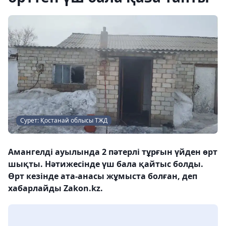
Сурет: Қостанай облысы ТЖД
Амангелді ауылында 2 пәтерлі тұрғын үйден өрт
шықты. Нәтижесінде үш бала қайтыс болды.
Өрт кезінде ата-анасы жұмыста болған, деп
хабарлайды Zakon.kz.