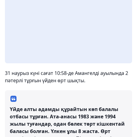
31 наурыз күні сағат 10:58-де Амангелді ауылында 2
пәтерлі тұрғын үйден өрт шықты.
Үйде алты адамды құрайтын көп балалы
отбасы тұрған. Ата-анасы 1983 және 1994
жылы туғандар, одан бөлек төрт кішкентай
баласы болған. Үлкен ұлы 8 жаста. Өрт