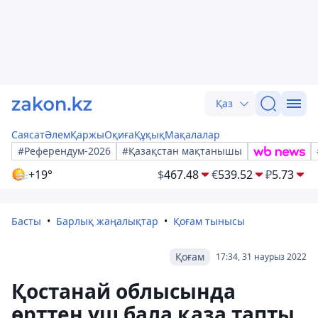
Қаз
Саясат
Әлем
Қаржы
Оқиға
Құқық
Мақалалар
#Референдум-2026
#Қазақстан мақтанышы
+19°
$
467.48
€
539.52
₽
5.73
Басты
Барлық жаңалықтар
Қоғам тынысы
Қоғам
17:34, 31 наурыз 2022
Қостанай облысында
өрттен үш бала қаза тапты