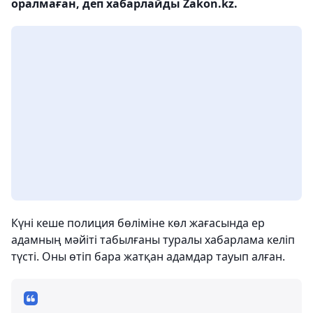
оралмаған, деп хабарлайды Zakon.kz.
Күні кеше полиция бөліміне көл жағасында ер
адамның мәйіті табылғаны туралы хабарлама келіп
түсті. Оны өтіп бара жатқан адамдар тауып алған.