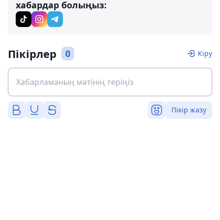
хабардар болыңыз:
Пікірлер
0
Кіру
Пікір жазу