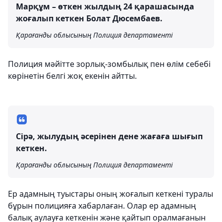
Марқұм – өткен жылдың 24 қарашасында
жоғалып кеткен Болат Дюсембаев.
Қарағанды ​​облысының Полиция департаменті
Полиция мәйітте зорлық-зомбылық пен өлім себебі
көрінетін белгі жоқ екенін айтты.
Сірә, жылудың әсерінен дене жағаға шығып
кеткен.
Қарағанды ​​облысының Полиция департаменті
Ер адамның туыстары оның жоғалып кеткені туралы
бұрын полицияға хабарлаған. Олар ер адамның
балық аулауға кеткенін және қайтып оралмағанын