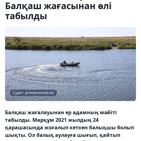
Балқаш жағасынан өлі
табылды
Сурет: primeminister.kz
Балқаш жағалауынан ер адамның мәйіті
табылды. Марқұм 2021 жылдың 24
қарашасында жоғалып кеткен балықшы болып
шықты. Ол балық аулауға шығып, қайтып