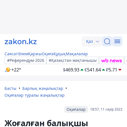
Қаз
Саясат
Әлем
Қаржы
Оқиға
Құқық
Мақалалар
#Референдум-2026
#Қазақстан мақтанышы
+22°
$
469.93
€
541.64
₽
5.71
Басты
Барлық жаңалықтар
Оқиғалар туралы жаңалықтар
Оқиғалар
18:57, 11 сәуір 2022
Жоғалған балықшы