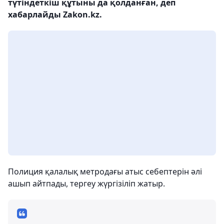
түтіндеткіш құтыны да қолданған, деп
хабарлайды Zakon.kz.
Полиция қалалық метродағы атыс себептерін әлі
ашып айтпады, тергеу жүргізіліп жатыр.