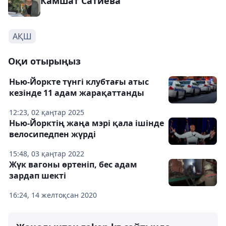
Камшат Сатиева
АҚШ
Оқи отырыңыз
Нью-Йоркте түнгі клубтағы атыс
кезінде 11 адам жарақаттанды
12:23, 02 қаңтар 2025
Нью-Йорктің жаңа мэрі қала ішінде
велосипедпен жүрді
15:48, 03 қаңтар 2022
Жүк вагоны өртеніп, бес адам
зардап шекті
16:24, 14 желтоқсан 2020