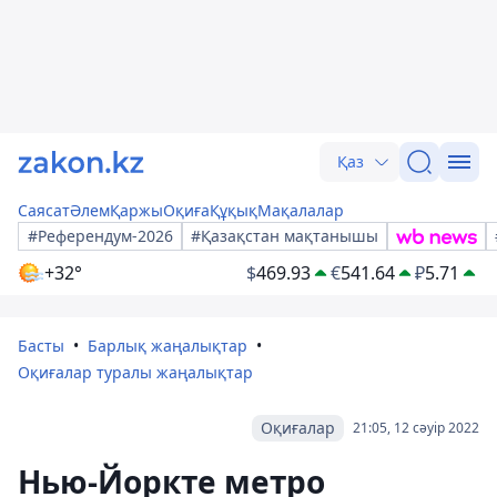
Қаз
Саясат
Әлем
Қаржы
Оқиға
Құқық
Мақалалар
#Референдум-2026
#Қазақстан мақтанышы
+32°
$
469.93
€
541.64
₽
5.71
Басты
Барлық жаңалықтар
Оқиғалар туралы жаңалықтар
Оқиғалар
21:05, 12 сәуір 2022
Нью-Йоркте метро