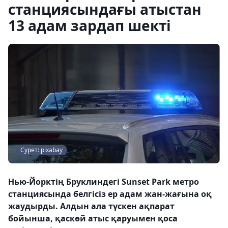
станциясындағы атыстан
13 адам зардап шекті
Сурет: pixabay
Нью-Йорктің Бруклиндегі Sunset Park метро
станциясында белгісіз ер адам жан-жағына оқ
жаудырды. Алдын ала түскен ақпарат
бойынша, қаскөй атыс қаруымен қоса