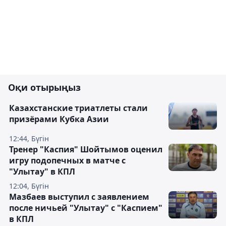
Оқи отырыңыз
Казахстанские триатлеты стали
призёрами Кубка Азии
12:44, Бүгін
Тренер "Каспия" Шойтымов оценил
игру подопечных в матче с
"Улытау" в КПЛ
12:04, Бүгін
Мазбаев выступил с заявлением
после ничьей "Улытау" с "Каспием"
в КПЛ