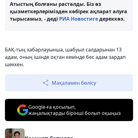
Атыстың болғаны расталды. Біз өз
қызметкерлерімізден көбірек ақпарат алуға
тырысамыз, - деді
РИА Новостиге
дереккөз.
БАҚ-тың хабарлауынша, шабуыл салдарынан 13
адам, оның ішінде оқтан кемінде бес адам зардап
шеккен.
Мақаламен бөлісу
Google-ға қосылып,
жаңалықтарды бірінші болып оқыңыз