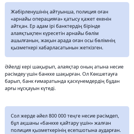
Жәбірленушінің айтуынша, полиция оған
«арнайы операцияға» қатысу қажет екенін
айтқан. Ер адам ірі банктердің бірінде
алаяқтықпен күресетін арнайы бөлім
ашылғанын, жақын арада оған осы бөлімнің
қызметкері хабарласатынын жеткізген.
Әйелді кері шақырып, алаяқтар оның атына несие
рәсімдеу үшін банкке шақырған. Ол Көкшетауға
барып, банк ғимаратында қаскүнемдердің бұдан
арғы нұсқауын күтеді.
Сол жерде әйел 800 000 теңге несие рәсімдеп,
бұл ақшаны «банкке қайтару үшін» жалған
полиция қызметкерінің есепшотына аударған.