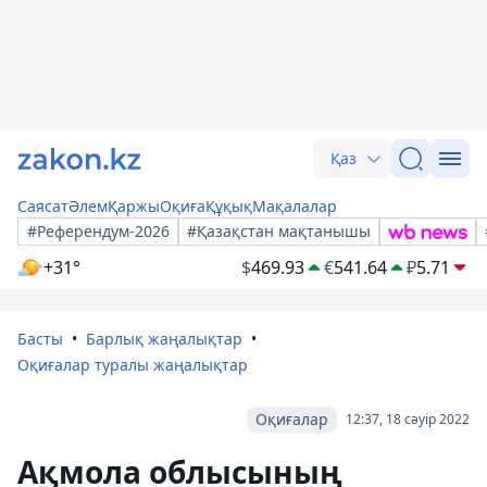
Қаз
Саясат
Әлем
Қаржы
Оқиға
Құқық
Мақалалар
#Референдум-2026
#Қазақстан мақтанышы
+31°
$
469.93
€
541.64
₽
5.71
Басты
Барлық жаңалықтар
Оқиғалар туралы жаңалықтар
Оқиғалар
12:37, 18 сәуір 2022
Ақмола облысының