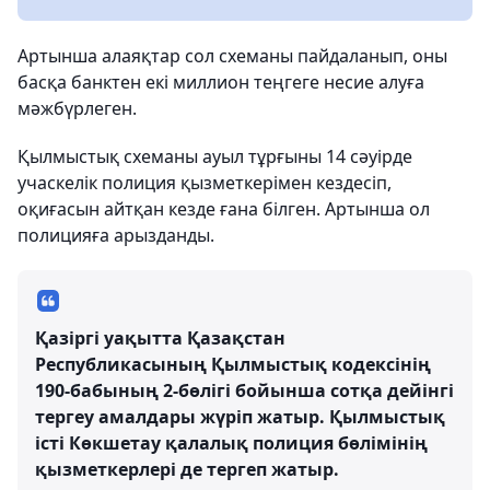
Артынша алаяқтар сол схеманы пайдаланып, оны
басқа банктен екі миллион теңгеге несие алуға
мәжбүрлеген.
Қылмыстық схеманы ауыл тұрғыны 14 сәуірде
учаскелік полиция қызметкерімен кездесіп,
оқиғасын айтқан кезде ғана білген. Артынша ол
полицияға арызданды.
Қазіргі уақытта Қазақстан
Республикасының Қылмыстық кодексінің
190-бабының 2-бөлігі бойынша сотқа дейінгі
тергеу амалдары жүріп жатыр. Қылмыстық
істі Көкшетау қалалық полиция бөлімінің
қызметкерлері де тергеп жатыр.