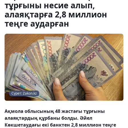
тұрғыны несие алып,
алаяқтарға 2,8 миллион
теңге аударған
Сурет: Zakon.kz
Ақмола облысының 48 жастағы тұрғыны
алаяқтардың құрбаны болды. Әйел
Көкшетаудағы екі банктен 2,8 миллион теңге