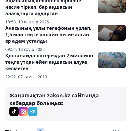
Ақмолалық келіншек бірнеше
несие тіркеп, бар ақшасын
алаяқтарға аударған
18:58, 19 қаңтар 2026
Анасының ұялы телефонын ұрлап,
1,5 млн теңге онлайн несие алған
ер адам ұсталды
09:54, 13 сәуір 2022
Қостанайда лотереядан 2 миллион
теңге ұтқан әйел ақшасын алуға
келмеген
22:22, 07 тамыз 2019
Жаңалықтан zakon.kz сайтында
хабардар болыңыз: