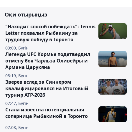
Оқи отырыңыз
"Находит способ побеждать": Tennis
Letter похвалил Рыбакину за
трудовую победу в Торонто
09:00, Бүгін
Легенда UFC Кормье подетвердил
отмену боя Чарльза Оливейры и
Армана Царукяна
08:19, Бүгін
Зверев вслед за Синнером
квалифицировался на Итоговый
турнир ATP-2026
07:47, Бүгін
Cтала известна потенциальная
соперница Рыбакиной в Торонто
07:08, Бүгін