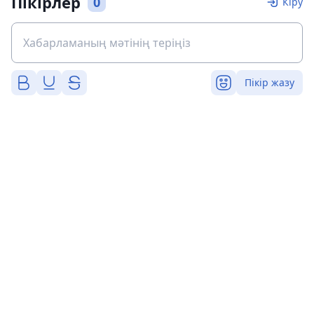
Пікірлер
0
Кіру
Пікір жазу