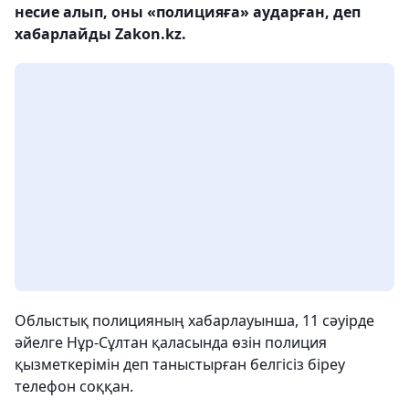
несие алып, оны «полицияға» аударған, деп
хабарлайды Zakon.kz.
Облыстық полицияның хабарлауынша, 11 сәуірде
әйелге Нұр-Сұлтан қаласында өзін полиция
қызметкерімін деп таныстырған белгісіз біреу
телефон соққан.