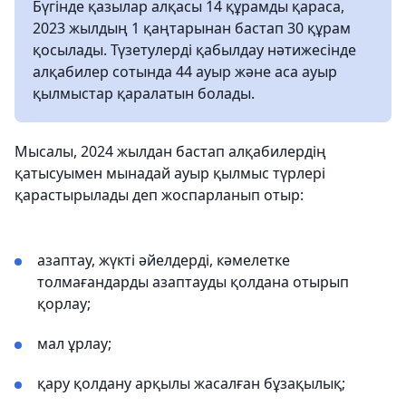
Бүгінде қазылар алқасы 14 құрамды қараса,
2023 жылдың 1 қаңтарынан бастап 30 құрам
қосылады. Түзетулерді қабылдау нәтижесінде
алқабилер сотында 44 ауыр және аса ауыр
қылмыстар қаралатын болады.
Мысалы, 2024 жылдан бастап алқабилердің
қатысуымен мынадай ауыр қылмыс түрлері
қарастырылады деп жоспарланып отыр:
азаптау, жүкті әйелдерді, кәмелетке
толмағандарды азаптауды қолдана отырып
қорлау;
мал ұрлау;
қару қолдану арқылы жасалған бұзақылық;