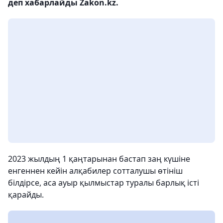
деп хабарлайды Zakon.kz.
2023 жылдың 1 қаңтарынан бастап заң күшіне
енгеннен кейін алқабилер сотталушы өтініш
білдірсе, аса ауыр қылмыстар туралы барлық істі
қарайды.