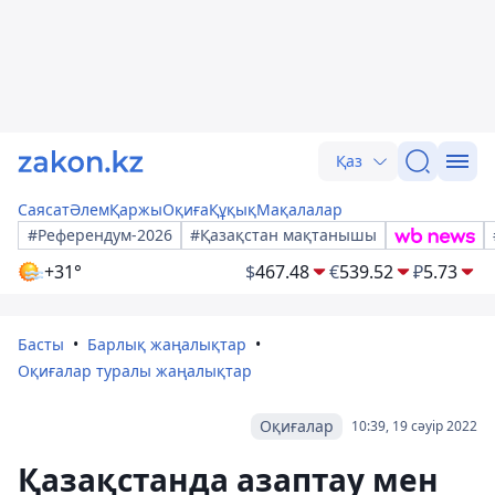
Қаз
Саясат
Әлем
Қаржы
Оқиға
Құқық
Мақалалар
#Референдум-2026
#Қазақстан мақтанышы
+31°
$
467.48
€
539.52
₽
5.73
Басты
Барлық жаңалықтар
Оқиғалар туралы жаңалықтар
Оқиғалар
10:39, 19 сәуір 2022
Қазақстанда азаптау мен