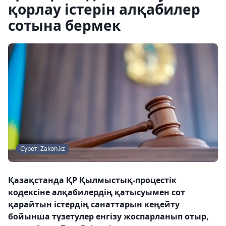
қорлау істерін алқабилер
сотына бермек
Сурет: Zakon.kz
Қазақстанда ҚР Қылмыстық-процестік
кодексіне алқабилердің қатысуымен сот
қарайтын істердің санаттарын кеңейту
бойынша түзетулер енгізу жоспарланып отыр,