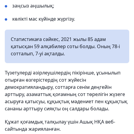
заңсыз аңшылық;
көлікті мас күйінде жүргізу.
Статистикаға сәйкес, 2021 жылы 85 адам
қатысқан 59 алқабилер соты болды. Оның 78-і
сотталып, 7-уі ақталды.
Түзетулерді әзірлеушілердің пікірінше, ұсынылып
отырған өзгерістердің сот жүйесін
демократияландыру, соттарға сенім деңгейін
арттыру, азаматтық қоғамның сот төрелігін жүзеге
асыруға қатысуы, құқықтық мәдениет пен құқықтық
сананы арттыру сияқты оң салдары болады.
Құжат қоғамдық талқылау үшін Ашық НҚА веб-
сайтында жарияланған.