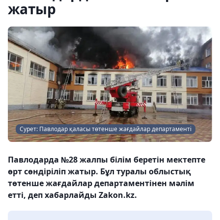
жатыр
Сурет: Павлодар қаласы төтенше жағдайлар департаменті
Павлодарда №28 жалпы білім беретін мектепте
өрт сөндіріліп жатыр. Бұл туралы облыстық
төтенше жағдайлар департаментінен мәлім
етті, деп хабарлайды Zakon.kz.