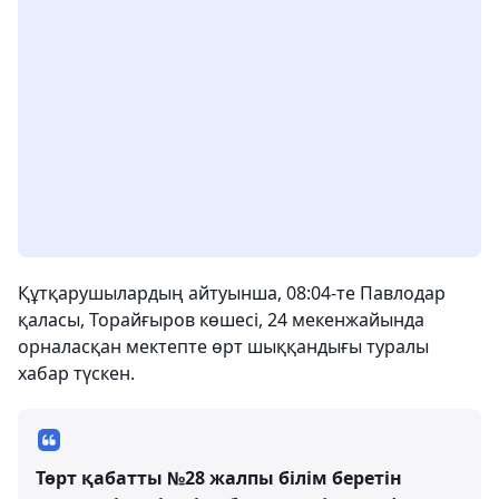
Құтқарушылардың айтуынша, 08:04-те Павлодар
қаласы, Торайғыров көшесі, 24 мекенжайында
орналасқан мектепте өрт шыққандығы туралы
хабар түскен.
Төрт қабатты №28 жалпы білім беретін