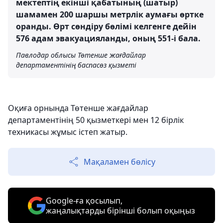
мектептің екінші қабатының (шатыр)
шамамен 200 шаршы метрлік аумағы өртке
оранды. Өрт сөндіру бөлімі келгенге дейін
576 адам эвакуацияланды, оның 551-і бала.
Павлодар облысы Төтенше жағдайлар
департаментінің баспасөз қызметі
Оқиға орнында Төтенше жағдайлар
департаментінің 50 қызметкері мен 12 бірлік
техникасы жұмыс істеп жатыр.
Мақаламен бөлісу
Google-ға қосылып,
жаңалықтарды бірінші болып оқыңыз