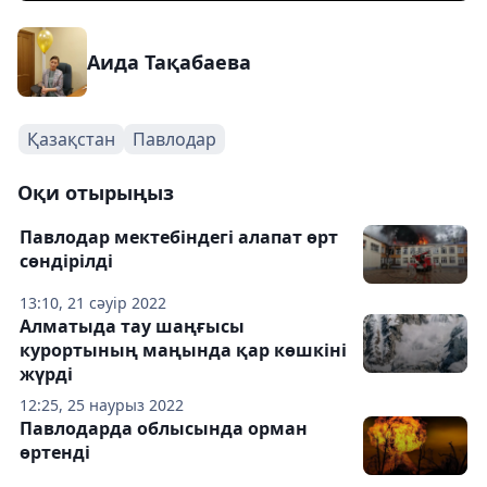
Аида Тақабаева
Қазақстан
Павлодар
Оқи отырыңыз
Павлодар мектебіндегі алапат өрт
сөндірілді
13:10, 21 сәуір 2022
Алматыда тау шаңғысы
курортының маңында қар көшкіні
жүрді
12:25, 25 наурыз 2022
Павлодарда облысында орман
өртенді