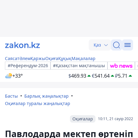
Қаз
Саясат
Әлем
Қаржы
Оқиға
Құқық
Мақалалар
#Референдум-2026
#Қазақстан мақтанышы
+33°
$
469.93
€
541.64
₽
5.71
Басты
Барлық жаңалықтар
Оқиғалар туралы жаңалықтар
Оқиғалар
10:11, 21 сәуір 2022
Павлодарда мектеп өртеніп