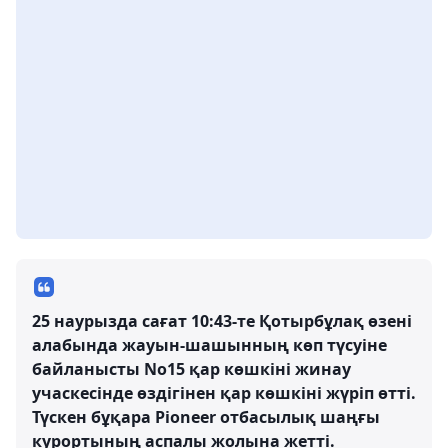
25 наурызда сағат 10:43-те Қотырбұлақ өзені
алабында жауын-шашынның көп түсуіне
байланысты No15 қар көшкіні жинау
учаскесінде өздігінен қар көшкіні жүріп өтті.
Түскен бұқара Pioneer отбасылық шаңғы
курортының аспалы жолына жетті.