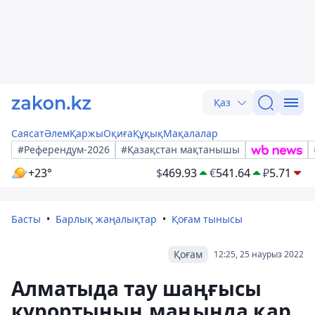
Қаз
Саясат
Әлем
Қаржы
Оқиға
Құқық
Мақалалар
#Референдум-2026
#Қазақстан мақтанышы
+23°
$
469.93
€
541.64
₽
5.71
Басты
Барлық жаңалықтар
Қоғам тынысы
Қоғам
12:25, 25 наурыз 2022
Алматыда тау шаңғысы
курортының маңында қар