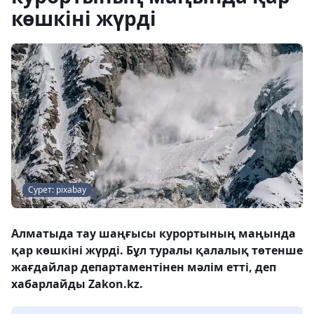
көшкіні жүрді
Сурет: pixabay
Алматыда тау шаңғысы курортының маңында
қар көшкіні жүрді. Бұл туралы қалалық төтенше
жағдайлар департаментінен мәлім етті, деп
хабарлайды Zakon.kz.