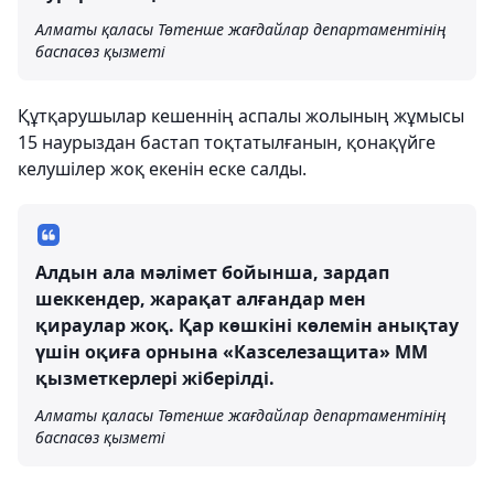
Алматы қаласы Төтенше жағдайлар департаментінің
баспасөз қызметі
Құтқарушылар кешеннің аспалы жолының жұмысы
15 наурыздан бастап тоқтатылғанын, қонақүйге
келушілер жоқ екенін еске салды.
Алдын ала мәлімет бойынша, зардап
шеккендер, жарақат алғандар мен
қираулар жоқ. Қар көшкіні көлемін анықтау
үшін оқиға орнына «Казселезащита» ММ
қызметкерлері жіберілді.
Алматы қаласы Төтенше жағдайлар департаментінің
баспасөз қызметі