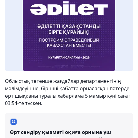
Облыстық төтенше жағдайлар департаментінің
мәлімдеуінше, бірінші қабатта орналасқан пәтерде
өрт шыққаны туралы хабарлама 5 мамыр күні сағат
03:54-те түскен.
Өрт сөндіру қызметі оқиға орнына үш