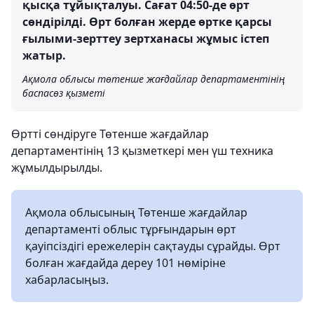
қысқа тұйықталуы. Сағат 04:50-де өрт
сөндірілді. Өрт болған жерде өртке қарсы
ғылыми-зерттеу зертханасы жұмыс істеп
жатыр.
Ақмола облысы төтенше жағдайлар департаментінің
баспасөз қызметі
Өртті сөндіруге Төтенше жағдайлар
департаментінің 13 қызметкері мен үш техника
жұмылдырылды.
Ақмола облысының Төтенше жағдайлар
департаменті облыс тұрғындарын өрт
қауіпсіздігі ережелерін сақтауды сұрайды. Өрт
болған жағдайда дереу 101 нөміріне
хабарласыңыз.