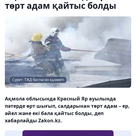
төрт адам қайтыс болды
Сурет: ТЖД баспасөз қызметі
Ақмола облысында Красный Яр ауылында
пәтерде өрт шығып, салдарынан төрт адам – ер,
әйел және екі бала қайтыс болды, деп
хабарлайды Zakon.kz.