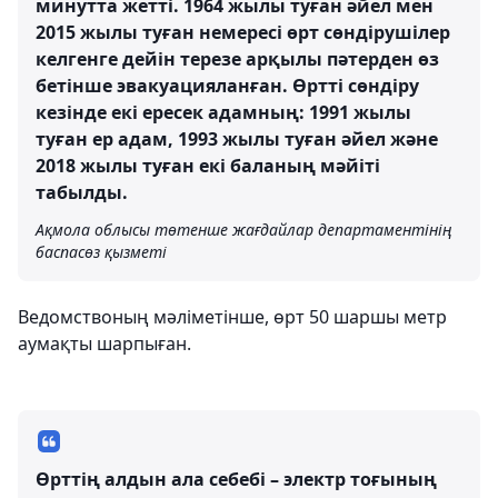
минутта жетті. 1964 жылы туған әйел мен
2015 жылы туған немересі өрт сөндірушілер
келгенге дейін терезе арқылы пәтерден өз
бетінше эвакуацияланған. Өртті сөндіру
кезінде екі ересек адамның: 1991 жылы
туған ер адам, 1993 жылы туған әйел және
2018 жылы туған екі баланың мәйіті
табылды.
Ақмола облысы төтенше жағдайлар департаментінің
баспасөз қызметі
Ведомствоның мәліметінше, өрт 50 шаршы метр
аумақты шарпыған.
Өрттің алдын ала себебі – электр тоғының