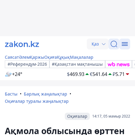
Қаз
Саясат
Әлем
Қаржы
Оқиға
Құқық
Мақалалар
#Референдум-2026
#Қазақстан мақтанышы
+24°
$
469.93
€
541.64
₽
5.71
Басты
Барлық жаңалықтар
Оқиғалар туралы жаңалықтар
Оқиғалар
14:17, 05 мамыр 2022
Ақмола облысында өрттен