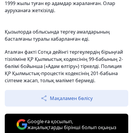
1999 жылы туған ер адамдар жараланған. Олар
ауруханаға жеткізілді.
Қызылорда облысында тергеу амалдарының
басталғаны туралы хабарланған еді.
Аталған факті Сотқа дейінгі тергеулердің бірыңғай
тізіліміне ҚР Қылмыстық кодексінің 99-бабының 2-
бөлімі бойынша («Адам өлтіру») тіркелді. Полиция
ҚР Қылмыстық-процестік кодексінің 201-бабына
сілтеме жасап, толық мәлімет бермеді.
Мақаламен бөлісу
Google-ға қосылып,
жаңалықтарды бірінші болып оқыңыз