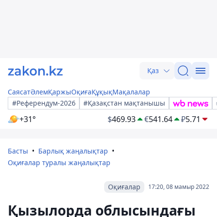
Қаз
Саясат
Әлем
Қаржы
Оқиға
Құқық
Мақалалар
#Референдум-2026
#Қазақстан мақтанышы
+31°
$
469.93
€
541.64
₽
5.71
Басты
Барлық жаңалықтар
Оқиғалар туралы жаңалықтар
Оқиғалар
17:20, 08 мамыр 2022
Қызылорда облысындағы