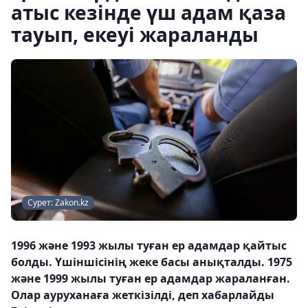
атыс кезінде үш адам қаза
тауып, екеуі жараланды
Сурет: Zakon.kz
1996 және 1993 жылы туған ер адамдар қайтыс
болды. Үшіншісінің жеке басы анықталды. 1975
және 1999 жылы туған ер адамдар жараланған.
Олар ауруханаға жеткізілді, деп хабарлайды