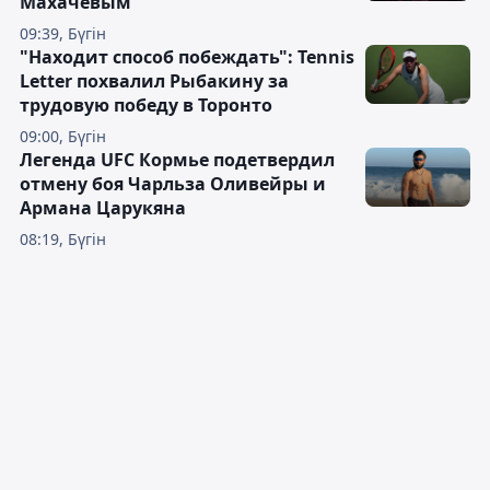
Махачевым
09:39, Бүгін
"Находит способ побеждать": Tennis
Letter похвалил Рыбакину за
трудовую победу в Торонто
09:00, Бүгін
Легенда UFC Кормье подетвердил
отмену боя Чарльза Оливейры и
Армана Царукяна
08:19, Бүгін