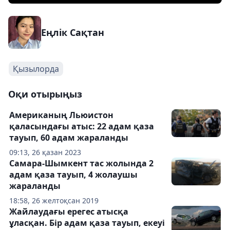
Еңлік Сақтан
Қызылорда
Оқи отырыңыз
Американың Льюистон
қаласындағы атыс: 22 адам қаза
тауып, 60 адам жараланды
09:13, 26 қазан 2023
Самара-Шымкент тас жолында 2
адам қаза тауып, 4 жолаушы
жараланды
18:58, 26 желтоқсан 2019
Жайлаудағы ерегес атысқа
ұласқан. Бір адам қаза тауып, екеуі