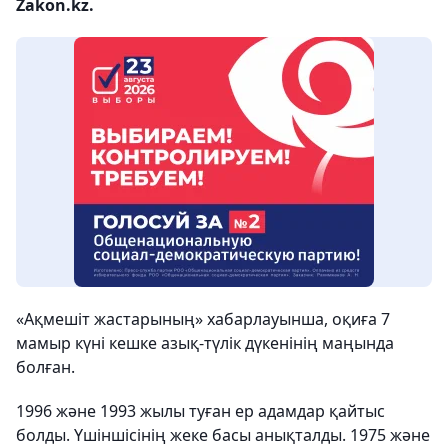
Zakon.kz.
«Ақмешіт жастарының» хабарлауынша, оқиға 7
мамыр күні кешке азық-түлік дүкенінің маңында
болған.
1996 және 1993 жылы туған ер адамдар қайтыс
болды. Үшіншісінің жеке басы анықталды. 1975 және