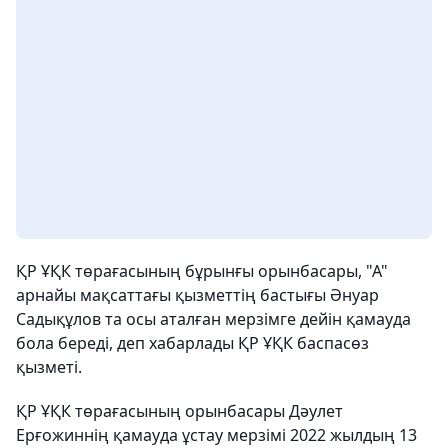
ҚР ҰҚК төрағасының бұрынғы орынбасары, "А"
арнайы мақсаттағы қызметтің бастығы Әнуар
Садықұлов та осы аталған мерзімге дейін қамауда
бола береді, деп хабарлады ҚР ҰҚК баспасөз
қызметі.
ҚР ҰҚК төрағасының орынбасары Дәулет
Ерғожиннің қамауда ұстау мерзімі 2022 жылдың 13