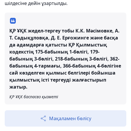
шілдесіне дейін ұзартылды.
ҚР ҰҚК жедел-тергеу тобы К.К. Мәсімовке, А.
Т. Садықұловқа, Д. Е. Ерғожинге және басқа
да адамдарға қатысты ҚР Қылмыстық
кодекстің 175-бабының 1-бөлігі, 179-
бабының 3-бөлігі, 218-бабының 3-бөлігі, 362-
бабының 4-тармағы, 366-бабының 4-бөлігіне
сай көзделген қылмыс белгілері бойынша
қылмыстық істі тергеуді жалғастырып
жатыр.
ҚР ҰҚК баспасөз қызметі
Мақаламен бөлісу