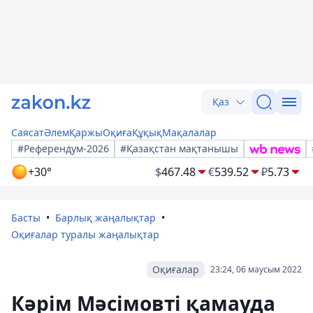
Қаз
Саясат
Әлем
Қаржы
Оқиға
Құқық
Мақалалар
#Референдум-2026
#Қазақстан мақтанышы
+30°
$
467.48
€
539.52
₽
5.73
Басты
Барлық жаңалықтар
Оқиғалар туралы жаңалықтар
Оқиғалар
23:24, 06 маусым 2022
Кәрім Мәсімовті қамауда