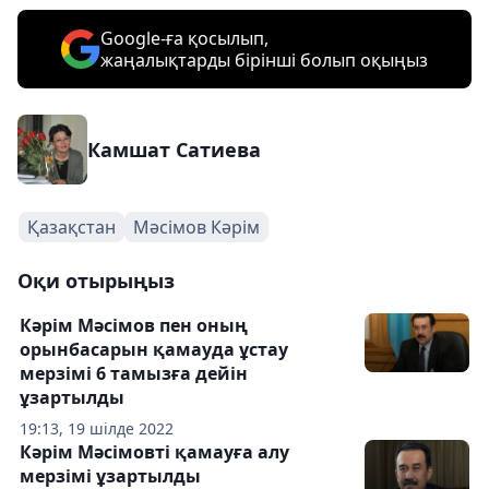
Google-ға қосылып,
жаңалықтарды бірінші болып оқыңыз
Камшат Сатиева
Қазақстан
Мәсімов Кәрім
Оқи отырыңыз
Кәрім Мәсімов пен оның
орынбасарын қамауда ұстау
мерзімі 6 тамызға дейін
ұзартылды
19:13, 19 шілде 2022
Кәрім Мәсімовті қамауға алу
мерзімі ұзартылды