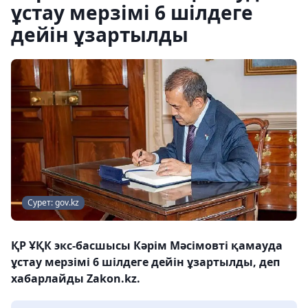
ұстау мерзімі 6 шілдеге
дейін ұзартылды
Сурет: gov.kz
ҚР ҰҚК экс-басшысы Кәрім Мәсімовті қамауда
ұстау мерзімі 6 шілдеге дейін ұзартылды, деп
хабарлайды Zakon.kz.