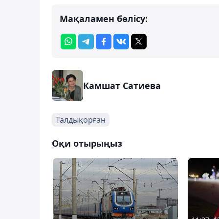
Мақаламен бөлісу:
Камшат Сатиева
Талдықорған
Оқи отырыңыз