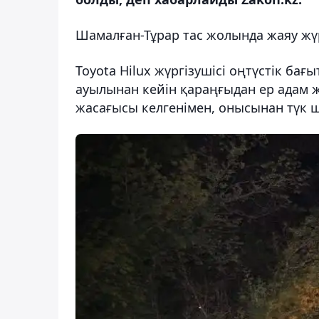
Шамалған-Тұрар тас жолында жаяу жүрг
Toyota Hilux жүргізушісі оңтүстік ба
ауылынан кейін қараңғыдан ер адам 
жасағысы келгенімен, онысынан түк 