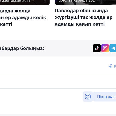
15:40, 11 қараша 2021
12 желтоқсан 2021
Павлодар облысында
дарда жолда
жүргізуші тас жолда ер
н ер адамды көлік
адамды қағып кетті
кетті
абардар болыңыз:
Пікір жаз