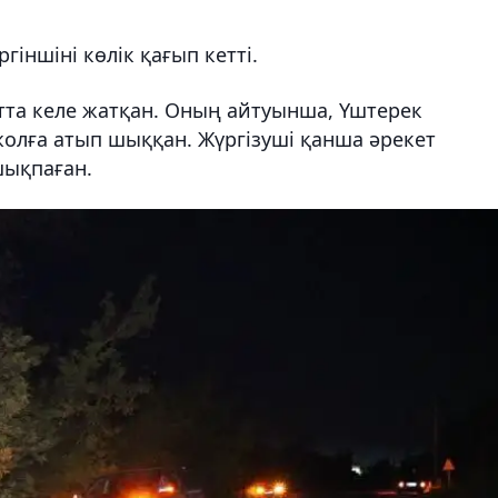
іншіні көлік қағып кетті.
ғытта келе жатқан. Оның айтуынша, Үштерек
жолға атып шыққан. Жүргізуші қанша әрекет
шықпаған.