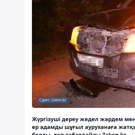
Сурет: Zakon.kz
Жүргізуші дереу жедел жәрдем ме
ер адамды шұғыл ауруханаға жатқы
болды, деп хабарлайды Zakon.kz.