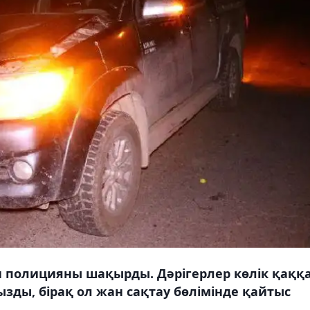
н полицияны шақырды. Дәрігерлер көлік қаққ
зды, бірақ ол жан сақтау бөлімінде қайтыс