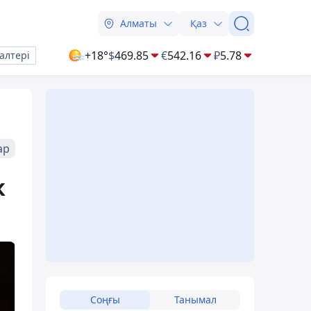
Алматы
Қаз
+18°
$
469.85
€
542.16
₽
5.78
алтері
ар
к
Соңғы
Танымал