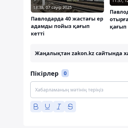
11:37, 
18:38, 07 сәуір 2025
Павло
Павлодарда 40 жастағы ер
отырға
адамды пойыз қағып
қағып 
кетті
Жаңалықтан zakon.kz сайтында х
Пікірлер
0