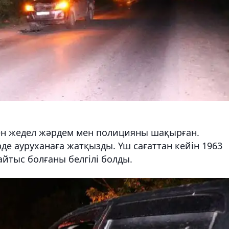
ден жедел жәрдем мен полицияны шақырған.
де ауруханаға жатқызды. Үш сағаттан кейін 1963
айтыс болғаны белгілі болды.