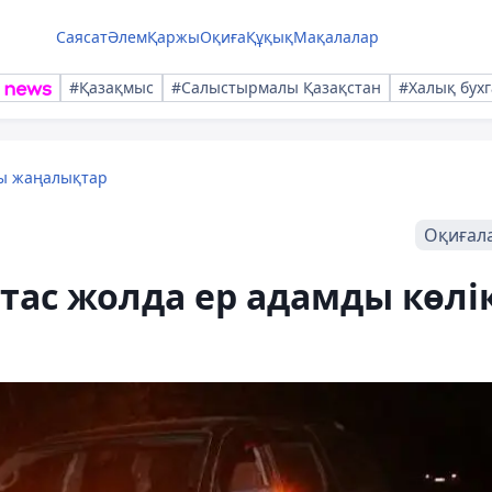
Саясат
Әлем
Қаржы
Оқиға
Құқық
Мақалалар
#Қазақмыс
#Салыстырмалы Қазақстан
#Халық бухг
лы жаңалықтар
Оқиғал
ас жолда ер адамды көлі