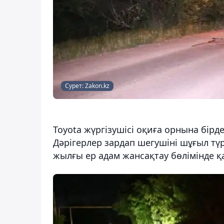
Сурет: Zakon.kz
Toyota жүргізушісі оқиға орнына бір
Дәрігерлер зардап шегушіні шұғыл түр
жылғы ер адам жансақтау бөлімінде қ