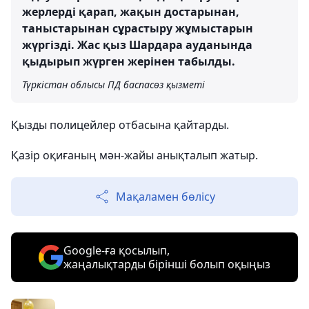
жерлерді қарап, жақын достарынан,
таныстарынан сұрастыру жұмыстарын
жүргізді. Жас қыз Шардара ауданында
қыдырып жүрген жерінен табылды.
Түркістан облысы ПД баспасөз қызметі
Қызды полицейлер отбасына қайтарды.
Қазір оқиғаның мән-жайы анықталып жатыр.
Мақаламен бөлісу
Google-ға қосылып,
жаңалықтарды бірінші болып оқыңыз