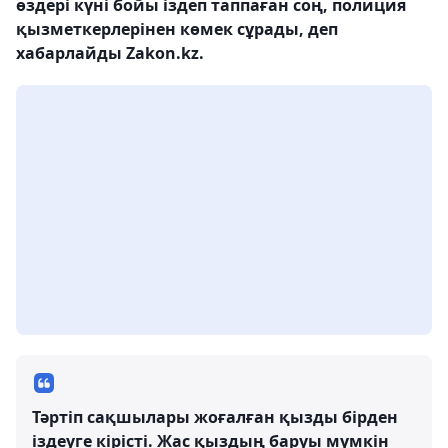
өздері күні бойы іздеп таппаған соң, полиция
қызметкерлерінен көмек сұрады, деп
хабарлайды Zakon.kz.
Тәртіп сақшылары жоғалған қызды бірден
іздеуге кірісті. Жас қыздың баруы мүмкін