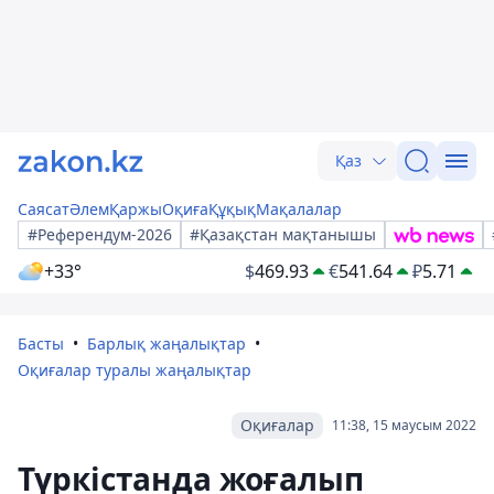
Қаз
Саясат
Әлем
Қаржы
Оқиға
Құқық
Мақалалар
#Референдум-2026
#Қазақстан мақтанышы
+33°
$
469.93
€
541.64
₽
5.71
Басты
Барлық жаңалықтар
Оқиғалар туралы жаңалықтар
Оқиғалар
11:38, 15 маусым 2022
Түркістанда жоғалып