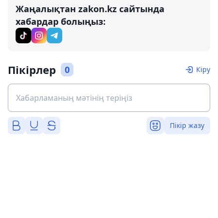
Жаңалықтан zakon.kz сайтында
хабардар болыңыз:
Пікірлер
0
Кіру
Пікір жазу