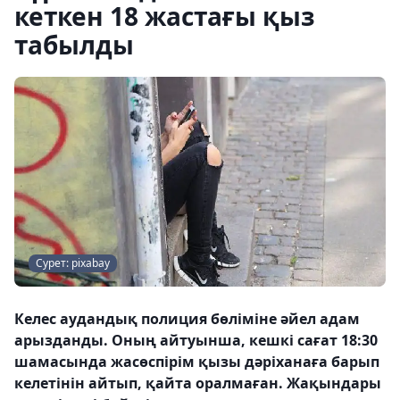
кеткен 18 жастағы қыз
табылды
Сурет: pixabay
Келес аудандық полиция бөліміне әйел адам
арызданды. Оның айтуынша, кешкі сағат 18:30
шамасында жасөспірім қызы дәріханаға барып
келетінін айтып, қайта оралмаған. Жақындары