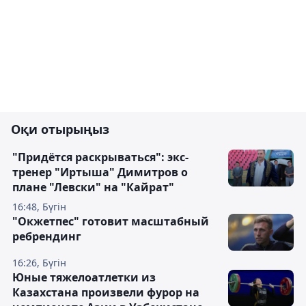
Оқи отырыңыз
"Придётся раскрываться": экс-
тренер "Иртыша" Димитров о
плане "Левски" на "Кайрат"
16:48, Бүгін
"Окжетпес" готовит масштабный
ребрендинг
16:26, Бүгін
Юные тяжелоатлетки из
Казахстана произвели фурор на