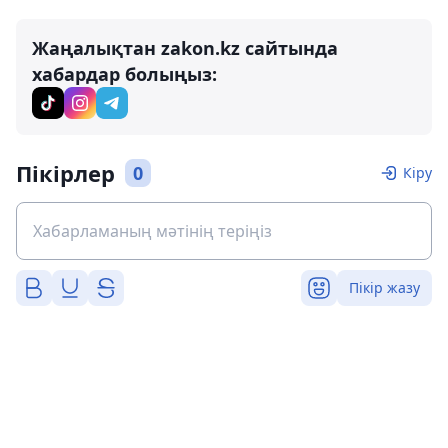
Жаңалықтан zakon.kz сайтында
хабардар болыңыз:
Пікірлер
0
Кіру
Пікір жазу