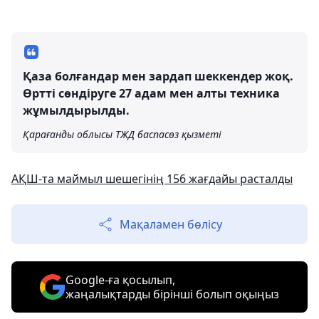
Қаза болғандар мен зардап шеккендер жоқ.
Өртті сөндіруге 27 адам мен алты техника
жұмылдырылды.
Қарағанды облысы ТЖД баспасөз қызметі
АҚШ-та маймыл шешегінің 156 жағдайы расталды
Мақаламен бөлісу
Google-ға қосылып,
жаңалықтарды бірінші болып оқыңыз