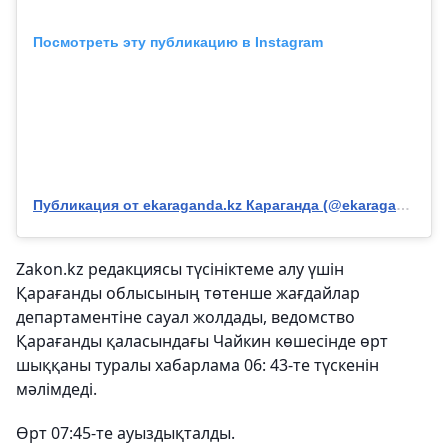
Посмотреть эту публикацию в Instagram
Публикация от ekaraganda.kz Караганда (@ekaraganda.kz)
Zakon.kz редакциясы түсініктеме алу үшін
Қарағанды облысының төтенше жағдайлар
департаментіне сауал жолдады, ведомство
Қарағанды қаласындағы Чайкин көшесінде өрт
шыққаны туралы хабарлама 06: 43-те түскенін
мәлімдеді.
Өрт 07:45-те ауыздықталды.