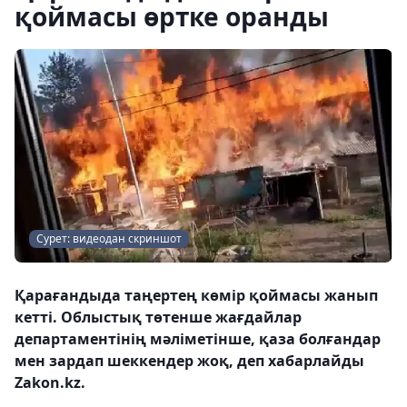
қоймасы өртке оранды
Сурет: видеодан скриншот
Қарағандыда таңертең көмір қоймасы жанып
кетті. Облыстық төтенше жағдайлар
департаментінің мәліметінше, қаза болғандар
мен зардап шеккендер жоқ, деп хабарлайды
Zakon.kz.