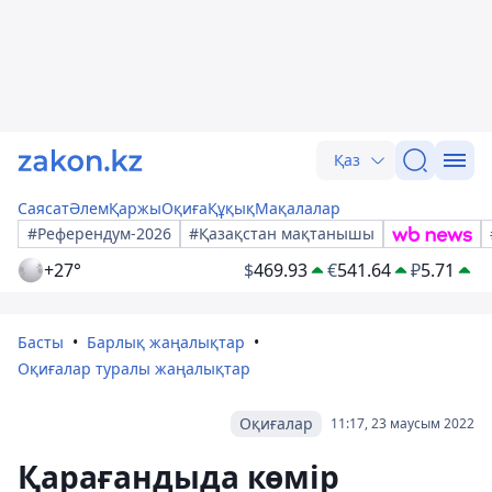
Қаз
Саясат
Әлем
Қаржы
Оқиға
Құқық
Мақалалар
#Референдум-2026
#Қазақстан мақтанышы
+27°
$
469.93
€
541.64
₽
5.71
Басты
Барлық жаңалықтар
Оқиғалар туралы жаңалықтар
Оқиғалар
11:17, 23 маусым 2022
Қарағандыда көмір