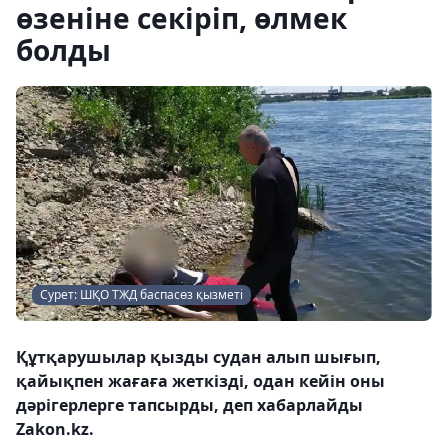
өзеніне секіріп, өлмек
болды
Сурет: ШҚО ТЖД баспасөз қызметі
Құтқарушылар қызды судан алып шығып,
қайықпен жағаға жеткізді, одан кейін оны
дәрігерлерге тапсырды, деп хабарлайды
Zakon.kz.