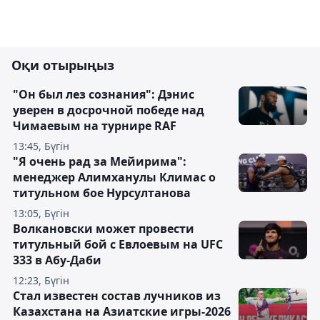
Оқи отырыңыз
"Он был лез сознания": Дэнис
уверен в досрочной победе над
Чимаевым на турнире RAF
13:45, Бүгін
"Я очень рад за Мейирима":
менеджер Алимханулы Климас о
титульном бое Нурсултанова
13:05, Бүгін
Волкановски может провести
титульный бой с Евлоевым на UFC
333 в Абу-Даби
12:23, Бүгін
Стал известен состав лучников из
Казахстана на Азиатские игры-2026