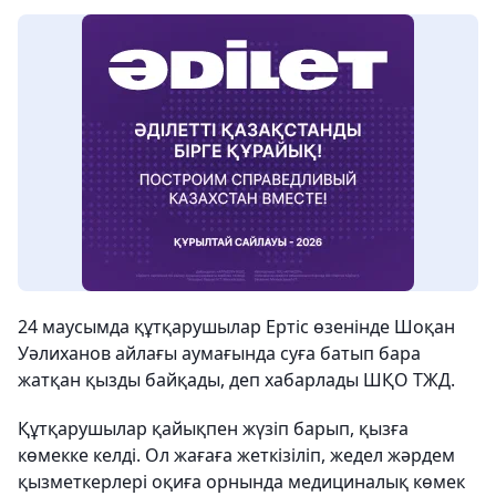
24 маусымда құтқарушылар Ертіс өзенінде Шоқан
Уәлиханов айлағы аумағында суға батып бара
жатқан қызды байқады, деп хабарлады ШҚО ТЖД.
Құтқарушылар қайықпен жүзіп барып, қызға
көмекке келді. Ол жағаға жеткізіліп, жедел жәрдем
қызметкерлері оқиға орнында медициналық көмек