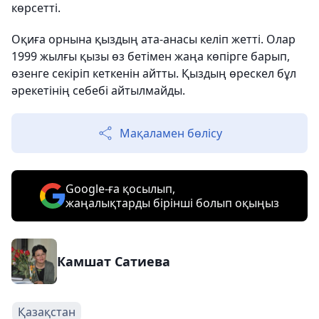
көрсетті.
Оқиға орнына қыздың ата-анасы келіп жетті. Олар
1999 жылғы қызы өз бетімен жаңа көпірге барып,
өзенге секіріп кеткенін айтты. Қыздың өрескел бұл
әрекетінің себебі айтылмайды.
Мақаламен бөлісу
Google-ға қосылып,
жаңалықтарды бірінші болып оқыңыз
Камшат Сатиева
Қазақстан