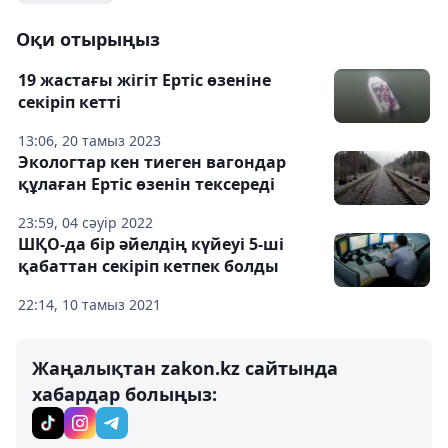
Оқи отырыңыз
19 жастағы жігіт Ертіс өзеніне
секіріп кетті
13:06, 20 тамыз 2023
Экологтар кен тиеген вагондар
құлаған Ертіс өзенін тексереді
23:59, 04 сәуір 2022
ШҚО-да бір әйелдің күйеуі 5-ші
қабаттан секіріп кетпек болды
22:14, 10 тамыз 2021
Жаңалықтан zakon.kz сайтында
хабардар болыңыз: