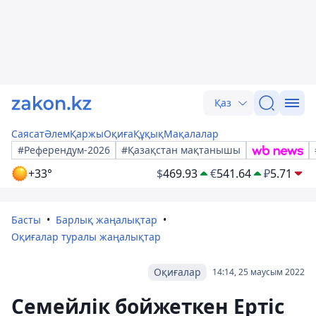
Қаз
Саясат
Әлем
Қаржы
Оқиға
Құқық
Мақалалар
#Референдум-2026
#Қазақстан мақтанышы
+33°
$
469.93
€
541.64
₽
5.71
Басты
Барлық жаңалықтар
Оқиғалар туралы жаңалықтар
Оқиғалар
14:14, 25 маусым 2022
Семейлік бойжеткен Ертіс