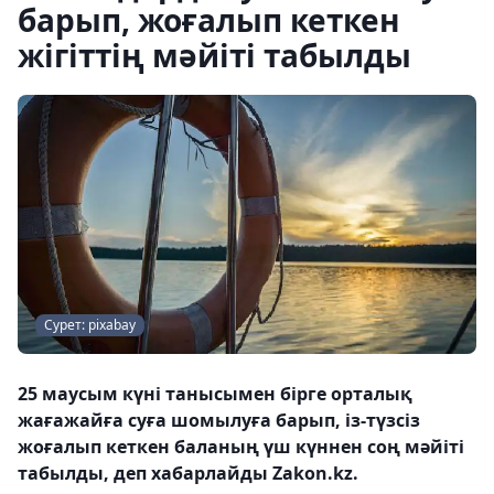
барып, жоғалып кеткен
жігіттің мәйіті табылды
Сурет: pixabay
25 маусым күні танысымен бірге орталық
жағажайға суға шомылуға барып, із-түзсіз
жоғалып кеткен баланың үш күннен соң мәйіті
табылды, деп хабарлайды Zakon.kz.