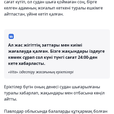
сағат күтіп, ол судан шыға қоймаған соң, бірге
келген адамның жоғалып кеткені туралы ешкімге
айтпастан, үйіне кетіп қалған.
Ал жас жігіттің заттары мен киімі
жағалауда қалған. Бізге жақындары іздеуге
көмек сұрап сол күні түнгі сағат 24:00-ден
кете хабарласты.
«Vita» іздестіру жасағының еріктілері
Еріктілер бүгін оның денесі судан шығарылғаны
туралы хабарлап, жақындары мен отбасына көңіл
айтты.
Павлодар облысында балаларды құтқармақ болған