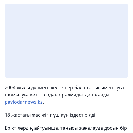
2004 жылы дүниеге келген ер бала танысымен суға
шомылуға кетіп, содан оралмады, деп жазды
pavlodarnews.kz
.
18 жастағы жас жігіт үш күн іздестірілді.
Еріктілердің айтуынша, танысы жағалауда досын бір