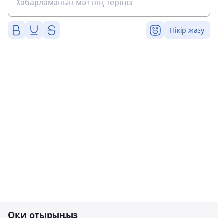
Пікір жазу
Оқи отырыңыз