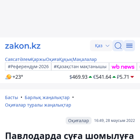
Қаз
Саясат
Әлем
Қаржы
Оқиға
Құқық
Мақалалар
#Референдум-2026
#Қазақстан мақтанышы
+23°
$
469.93
€
541.64
₽
5.71
Басты
Барлық жаңалықтар
Оқиғалар туралы жаңалықтар
Оқиғалар
16:49, 28 маусым 2022
Павлодарда суға шомылуға