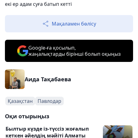
екі ер адам суға батып кетті
Мақаламен бөлісу
Google-ға қосылып,
жаңалықтарды бірінші болып оқыңыз
Аида Тақабаева
Қазақстан
Павлодар
Оқи отырыңыз
Былтыр күзде із-түссіз жоғалып
кеткен әйелдің мәйіті Алматы