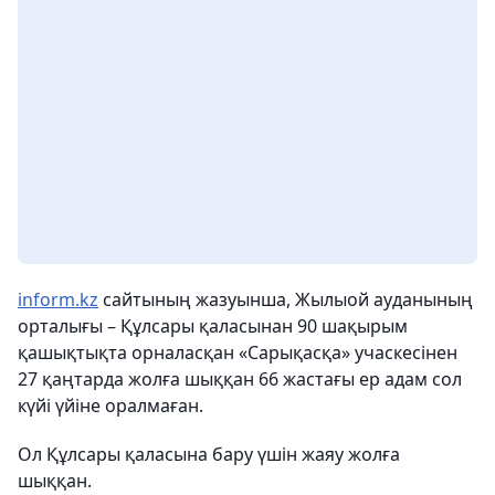
inform.kz
сайтының жазуынша, Жылыой ауданының
орталығы – Құлсары қаласынан 90 шақырым
қашықтықта орналасқан «Сарықасқа» учаскесінен
27 қаңтарда жолға шыққан 66 жастағы ер адам сол
күйі үйіне оралмаған.
Ол Құлсары қаласына бару үшін жаяу жолға
шыққан.