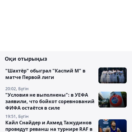
Оқи отырыңыз
"Шахтёр" обыграл "Каспий М" в
матче Первой лиги
20:02, Бүгін
"Условия не выполнены": в УЕФА
заявили, что бойкот соревнований
ФИФА остаётся в силе
19:51, Бүгін
Кайл Снайдер и Ахмед Тажудинов
проведут реванш на турнире RAF в