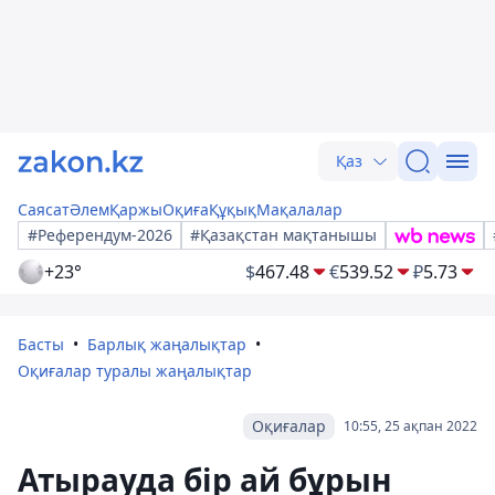
Қаз
Саясат
Әлем
Қаржы
Оқиға
Құқық
Мақалалар
#Референдум-2026
#Қазақстан мақтанышы
+23°
$
467.48
€
539.52
₽
5.73
Басты
Барлық жаңалықтар
Оқиғалар туралы жаңалықтар
Оқиғалар
10:55, 25 ақпан 2022
Атырауда бір ай бұрын