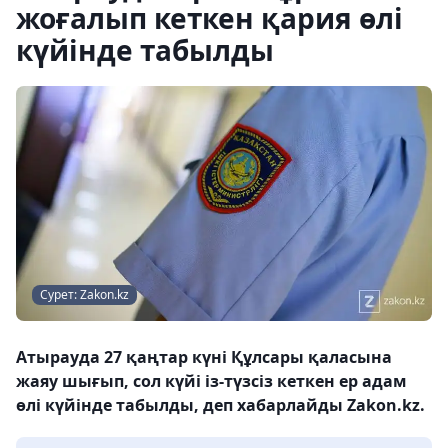
жоғалып кеткен қария өлі
күйінде табылды
Сурет: Zakon.kz
Атырауда 27 қаңтар күні Құлсары қаласына
жаяу шығып, сол күйі із-түзсіз кеткен ер адам
өлі күйінде табылды, деп хабарлайды Zakon.kz.