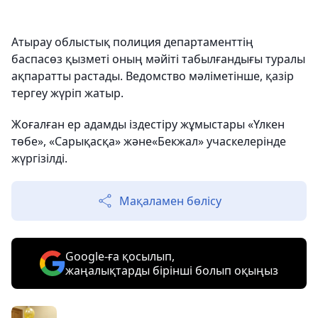
Атырау облыстық полиция департаменттің
баспасөз қызметі оның мәйіті табылғандығы туралы
ақпаратты растады. Ведомство мәліметінше, қазір
тергеу жүріп жатыр.
Жоғалған ер адамды іздестіру жұмыстары «Үлкен
төбе», «Сарықасқа» және«Бекжал» учаскелерінде
жүргізілді.
Мақаламен бөлісу
Google-ға қосылып,
жаңалықтарды бірінші болып оқыңыз