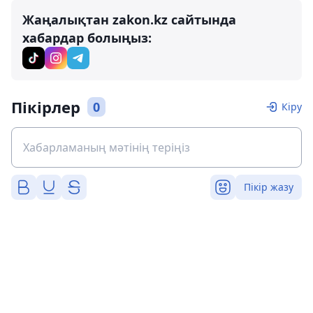
Жаңалықтан zakon.kz сайтында
хабардар болыңыз:
Пікірлер
0
Кіру
Пікір жазу