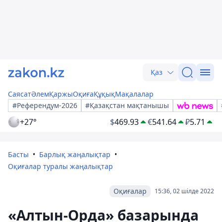
Қаз
Саясат
Әлем
Қаржы
Оқиға
Құқық
Мақалалар
#Референдум-2026
#Қазақстан мақтанышы
+27°
$
469.93
€
541.64
₽
5.71
Басты
Барлық жаңалықтар
Оқиғалар туралы жаңалықтар
Оқиғалар
15:36, 02 шілде 2022
«Алтын-Орда» базарында