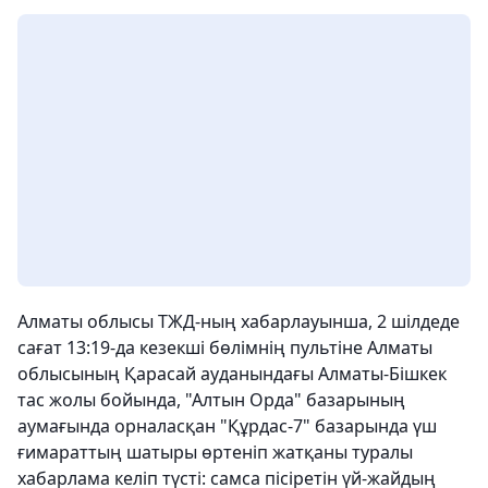
Алматы облысы ТЖД-ның хабарлауынша, 2 шілдеде
сағат 13:19-да кезекші бөлімнің пультіне Алматы
облысының Қарасай ауданындағы Алматы-Бішкек
тас жолы бойында, "Алтын Орда" базарының
аумағында орналасқан "Құрдас-7" базарында үш
ғимараттың шатыры өртеніп жатқаны туралы
хабарлама келіп түсті: самса пісіретін үй-жайдың