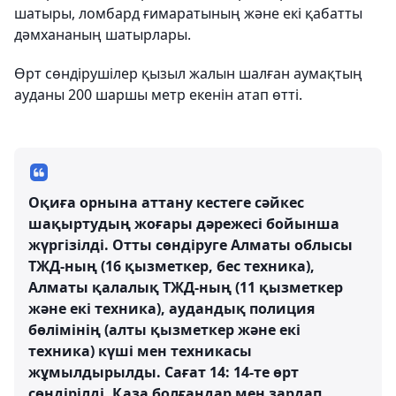
шатыры, ломбард ғимаратының және екі қабатты
дәмхананың шатырлары.
Өрт сөндірушілер қызыл жалын шалған аумақтың
ауданы 200 шаршы метр екенін атап өтті.
Оқиға орнына аттану кестеге сәйкес
шақыртудың жоғары дәрежесі бойынша
жүргізілді. Отты сөндіруге Алматы облысы
ТЖД-ның (16 қызметкер, бес техника),
Алматы қалалық ТЖД-ның (11 қызметкер
және екі техника), аудандық полиция
бөлімінің (алты қызметкер және екі
техника) күші мен техникасы
жұмылдырылды. Сағат 14: 14-те өрт
сөндірілді. Қаза болғандар мен зардап