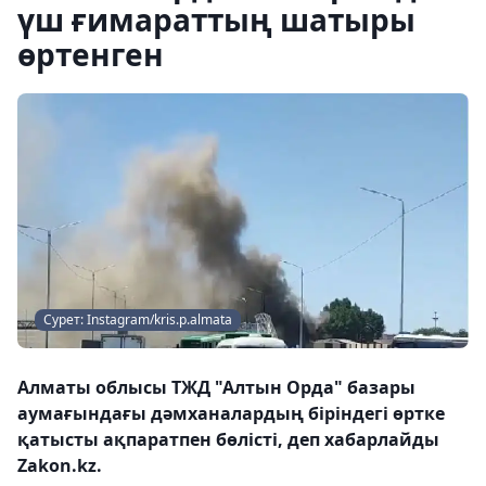
үш ғимараттың шатыры
өртенген
Сурет: Instagram/kris.p.almata
Алматы облысы ТЖД "Алтын Орда" базары
аумағындағы дәмханалардың біріндегі өртке
қатысты ақпаратпен бөлісті, деп хабарлайды
Zakon.kz.