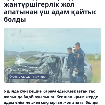
жантүршігерлік жол
апатынан үш адам қайтыс
болды
Сурет: видеодан скриншот
6 шілде күні кешке Қарағанды-Жезқазған тас
жолында Ақой ауылынан бес шақырым жерде
адам өліміне әкеп соқтырған жол апаты болды,