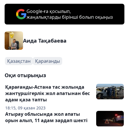
Google-ға қосылып,
жаңалықтарды бірінші болып оқыңыз
Аида Тақабаева
Қазақстан
Қарағанды
Оқи отырыңыз
Қарағанды-Астана тас жолында
жантүршігерлік жол апатынан бес
адам қаза тапты
18:15, 09 қазан 2023
Атырау облысында жол апаты
орын алып, 11 адам зардап шекті