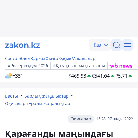
Қаз
Саясат
Әлем
Қаржы
Оқиға
Құқық
Мақалалар
#Референдум-2026
#Қазақстан мақтанышы
+33°
$
469.93
€
541.64
₽
5.71
Басты
Барлық жаңалықтар
Оқиғалар туралы жаңалықтар
Оқиғалар
15:28, 07 шілде 2022
Қарағанды ​​маңындағы