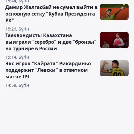
15:44, Бүгін
Дамир Жалгасбай не сумел выйти в
основную сетку "Кубка Президента
РК"
15:26, Бүгін
Таеквондисты Казахстана
выиграли "серебро" и две "бронзы"
на турнире в России
15:14, Бүгін
Экс-игрок "Кайрата" Рикардиньо
поддержит "Левски" в ответном
матче ЛЧ
14:58, Бүгін