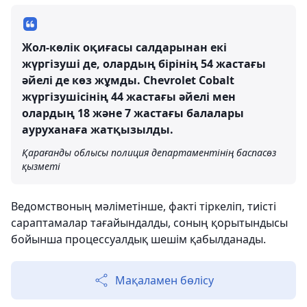
Жол-көлік оқиғасы салдарынан екі
жүргізуші де, олардың бірінің 54 жастағы
әйелі де көз жұмды. Chevrolet Cobalt
жүргізушісінің 44 жастағы әйелі мен
олардың 18 және 7 жастағы балалары
ауруханаға жатқызылды.
Қарағанды ​​облысы полиция департаментінің баспасөз
қызметі
Ведомствоның мәліметінше, факті тіркеліп, тиісті
сараптамалар тағайындалды, соның қорытындысы
бойынша процессуалдық шешім қабылданады.
Мақаламен бөлісу