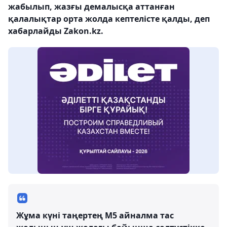
жабылып, жазғы демалысқа аттанған
қалалықтар орта жолда кептелісте қалды, деп
хабарлайды Zakon.kz.
Жұма күні таңертең M5 айналма тас