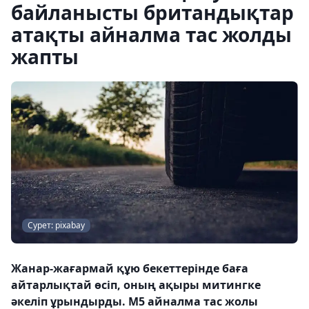
байланысты британдықтар
атақты айналма тас жолды
жапты
Сурет: pixabay
Жанар-жағармай құю бекеттерінде баға
айтарлықтай өсіп, оның ақыры митингке
әкеліп ұрындырды. M5 айналма тас жолы