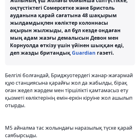
жолының үш жолағы бойынша солтүстікке,
оңтүстіктегі Сомерсетке және Бристоль
ауданына қарай сағатына 48 шақырым
жылдамдықпен көліктер колоннасы
ақырын жылжыды, ал бұл кезде ондаған
мың адам жазғы демалысын Девон мен
Корнуолда өткізу үшін үйінен шыққан еді,
деп жазды британдық
Guardian
газеті.
Белгілі болғандай, Бриджуотердегі жанар-жағармай
құю станциясына қарайғы жол да жабылды, бірақ
оған жедел жәрдем мен тіршілікті қамтамасыз ету
қызметі көліктерінің емін-еркін кіруіне жол ашылып
отырды.
M5 айналма тас жолындағы наразылық түске қарай
саябырсыды.