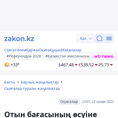
Қаз
Саясат
Әлем
Қаржы
Оқиға
Құқық
Мақалалар
#Референдум-2026
#Қазақстан мақтанышы
+33°
$
467.48
€
539.52
₽
5.73
Басты
Барлық жаңалықтар
Оқиғалар туралы жаңалықтар
Оқиғалар
23:01, 22 шілде 2022
Отын бағасының өсуіне