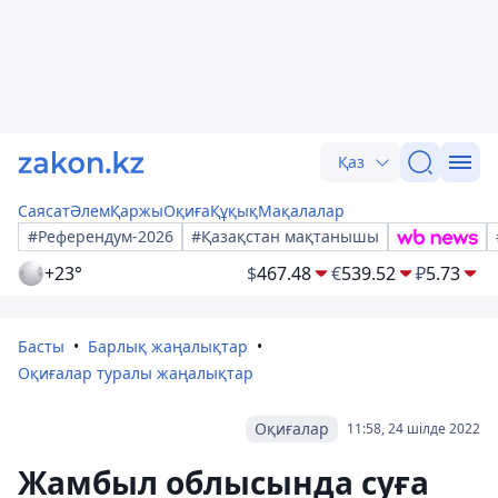
Қаз
Саясат
Әлем
Қаржы
Оқиға
Құқық
Мақалалар
#Референдум-2026
#Қазақстан мақтанышы
+23°
$
467.48
€
539.52
₽
5.73
Басты
Барлық жаңалықтар
Оқиғалар туралы жаңалықтар
Оқиғалар
11:58, 24 шілде 2022
Жамбыл облысында суға