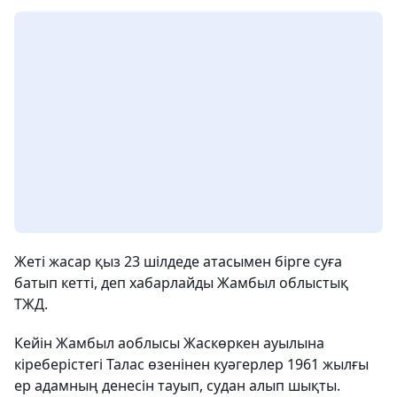
Жеті жасар қыз 23 шілдеде атасымен бірге суға
батып кетті, деп хабарлайды Жамбыл облыстық
ТЖД.
Кейін Жамбыл аоблысы Жаскөркен ауылына
кіреберістегі Талас өзенінен куәгерлер 1961 жылғы
ер адамның денесін тауып, судан алып шықты.