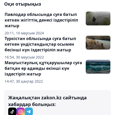
Оқи отырыңыз
Павлодар облысында суға батып
кеткен жігіттің денесі іздестіріліп
жатыр
20:11, 10 маусым 2024
Түркістан облысында суға батып
кеткен үндістандықтар осымен
бесінші күн іздестіріліп жатыр
16:54, 30 маусым 2022
Маңғыстаулық құтқарушылар суға
батқан ер адамды екінші күн
іздестіріп жатыр
14:47, 30 қаңтар 2022
Жаңалықтан zakon.kz сайтында
хабардар болыңыз: