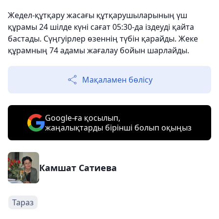
Жедел-құтқару жасағы құтқарушыларының үш
құрамы 24 шілде күні сағат 05:30-да іздеуді қайта
бастады. Сүңгуірлер өзеннің түбін қарайды. Жеке
құрамның 74 адамы жағалау бойын шарлайды.
Мақаламен бөлісу
Google-ға қосылып,
жаңалықтарды бірінші болып оқыңыз
Камшат Сатиева
Тараз