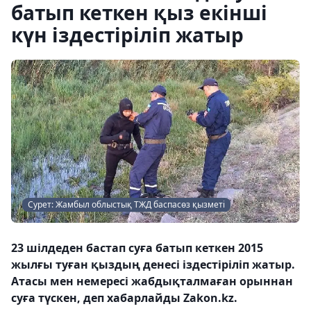
батып кеткен қыз екінші
күн іздестіріліп жатыр
Сурет: Жамбыл облыстық ТЖД баспасөз қызметі
23 шілдеден бастап суға батып кеткен 2015
жылғы туған қыздың денесі іздестіріліп жатыр.
Атасы мен немересі жабдықталмаған орыннан
суға түскен, деп хабарлайды Zakon.kz.