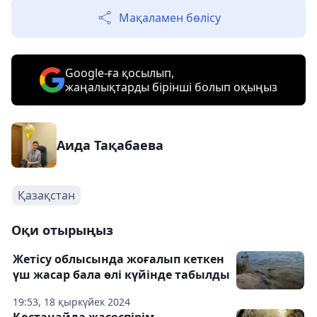
Мақаламен бөлісу
Google-ға қосылып,
жаңалықтарды бірінші болып оқыңыз
Аида Тақабаева
Қазақстан
Оқи отырыңыз
Жетісу облысында жоғалып кеткен
үш жасар бала өлі күйінде табылды
19:53, 18 қыркүйек 2024
Қостанайда жасөспірім