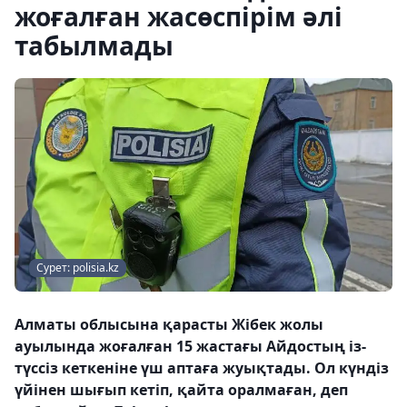
жоғалған жасөспірім әлі
табылмады
Сурет: polisia.kz
Алматы облысына қарасты Жібек жолы
ауылында жоғалған 15 жастағы Айдостың із-
түссіз кеткеніне үш аптаға жуықтады. Ол күндіз
үйінен шығып кетіп, қайта оралмаған, деп