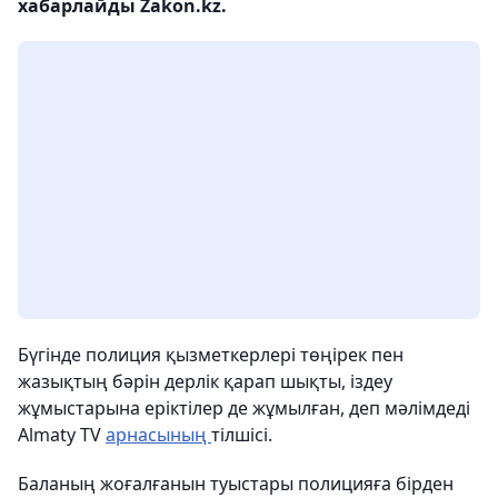
хабарлайды Zakon.kz.
Бүгінде полиция қызметкерлері төңірек пен
жазықтың бәрін дерлік қарап шықты, іздеу
жұмыстарына еріктілер де жұмылған, деп мәлімдеді
Almaty TV
арнасының
тілшісі.
Баланың жоғалғанын туыстары полицияға бірден