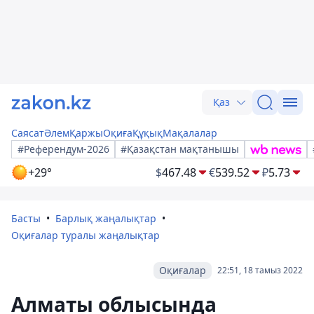
Қаз
Саясат
Әлем
Қаржы
Оқиға
Құқық
Мақалалар
#Референдум-2026
#Қазақстан мақтанышы
+29°
$
467.48
€
539.52
₽
5.73
Басты
Барлық жаңалықтар
Оқиғалар туралы жаңалықтар
Оқиғалар
22:51, 18 тамыз 2022
Алматы облысында