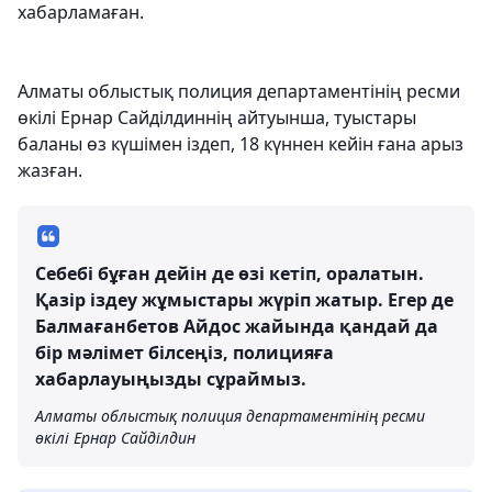
хабарламаған.
Алматы облыстық полиция департаментінің ресми
өкілі Ернар Сайділдиннің айтуынша, туыстары
баланы өз күшімен іздеп, 18 күннен кейін ғана арыз
жазған.
Себебі бұған дейін де өзі кетіп, оралатын.
Қазір іздеу жұмыстары жүріп жатыр. Егер де
Балмағанбетов Айдос жайында қандай да
бір мәлімет білсеңіз, полицияға
хабарлауыңызды сұраймыз.
Алматы облыстық полиция департаментінің ресми
өкілі Ернар Сайділдин