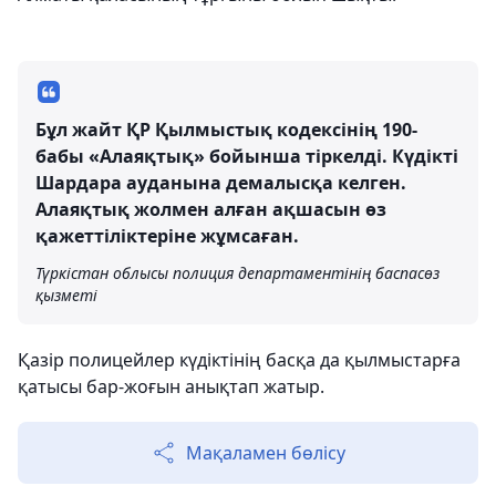
Бұл жайт ҚР Қылмыстық кодексінің 190-
бабы «Алаяқтық» бойынша тіркелді. Күдікті
Шардара ауданына демалысқа келген.
Алаяқтық жолмен алған ақшасын өз
қажеттіліктеріне жұмсаған.
Түркістан облысы полиция департаментінің баспасөз
қызметі
Қазір полицейлер күдіктінің басқа да қылмыстарға
қатысы бар-жоғын анықтап жатыр.
Мақаламен бөлісу