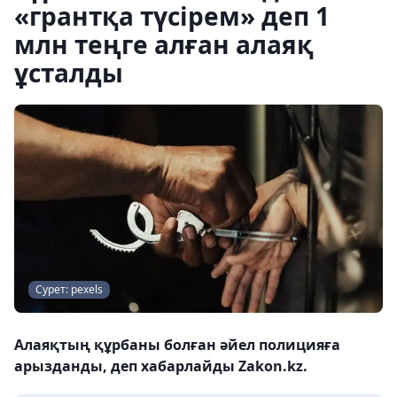
«грантқа түсірем» деп 1
млн теңге алған алаяқ
ұсталды
Сурет: pexels
Алаяқтың құрбаны болған әйел полицияға
арызданды, деп хабарлайды Zakon.kz.