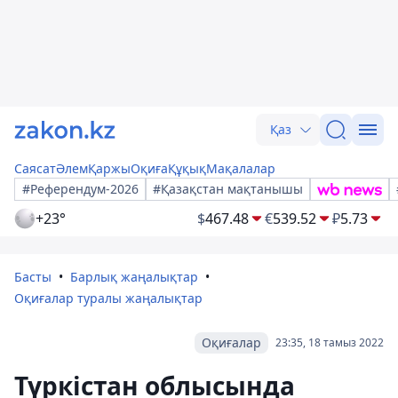
Қаз
Саясат
Әлем
Қаржы
Оқиға
Құқық
Мақалалар
#Референдум-2026
#Қазақстан мақтанышы
+23°
$
467.48
€
539.52
₽
5.73
Басты
Барлық жаңалықтар
Оқиғалар туралы жаңалықтар
Оқиғалар
23:35, 18 тамыз 2022
Түркістан облысында