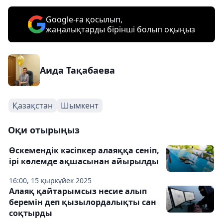
Google-ға қосылып,
жаңалықтарды бірінші болып оқыңыз
Аида Тақабаева
Қазақстан
Шымкент
Оқи отырыңыз
Өскемендік кәсіпкер алаяққа сеніп,
ірі көлемде ақшасынан айырылды
16:00, 15 қыркүйек 2025
Алаяқ қайтарымсыз несие алып
беремін деп қызылордалықты сан
соқтырды