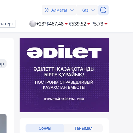
Алматы
Қаз
+23°
$
467.48
€
539.52
₽
5.73
алтері
ар
Соңғы
Танымал