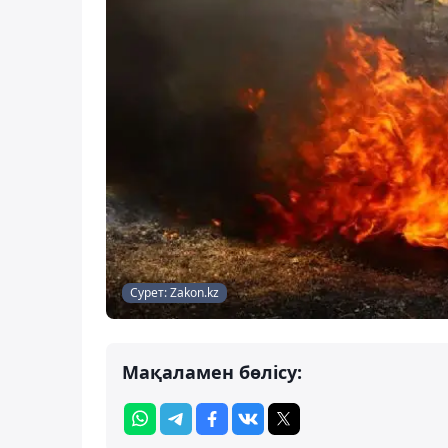
Сурет: Zakon.kz
Мақаламен бөлісу: