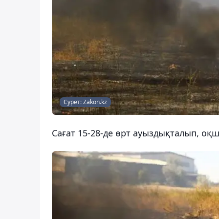
Сурет: Zakon.kz
Сағат 15-28-де өрт ауыздықталып, оқ