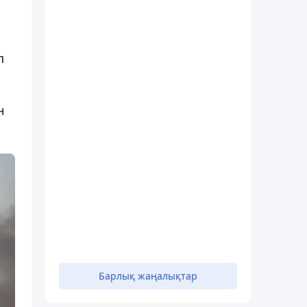
п
н
Барлық жаңалықтар