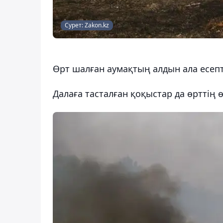
Сурет: Zakon.kz
Өрт шалған аумақтың алдын ала есепте
Далаға тасталған қоқыстар да өрттің ө