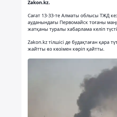
Zakon.kz.
Сағат 13-33-те Алматы облысы ТЖД кез
ауданындағы Первомайск тоғаны маңы
жатқаны туралы хабарлама келіп түсті
Zakon.kz тілшісі де будақтаған қара т
жайтты өз көзімен көріп қайтты.