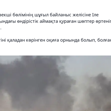
екші бөлімінің шұғыл байланыс желісіне Іле
ндағы өндірістік аймақта қураған шөптер өртені
.
үтіні қаладан көрінген оқиға орнында болып, болға