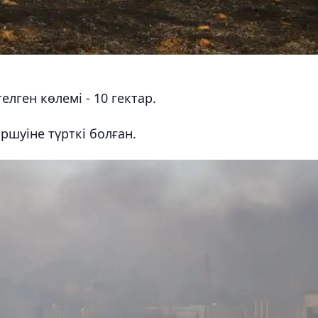
лген көлемі - 10 гектар.
ршуіне түрткі болған.