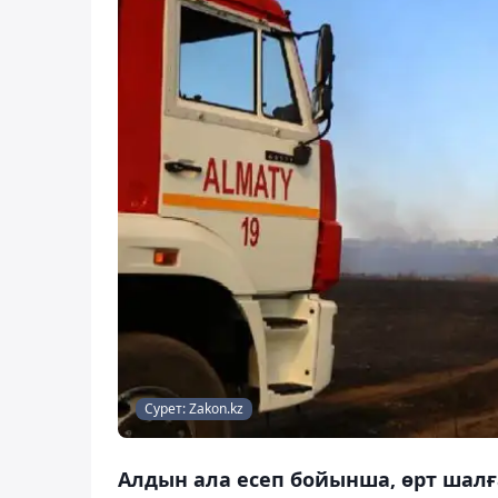
Сурет: Zakon.kz
Алдын ала есеп бойынша, өрт шалға