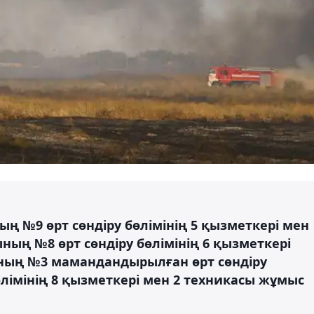
 №9 өрт сөндіру бөлімінің 5 қызметкері мен
ның №8 өрт сөндіру бөлімінің 6 қызметкері
ының №3 мамандандырылған өрт сөндіру
өлімінің 8 қызметкері мен 2 техникасы жұмыс