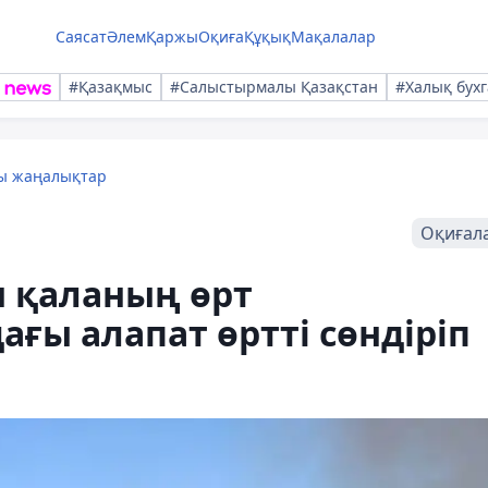
Саясат
Әлем
Қаржы
Оқиға
Құқық
Мақалалар
#Қазақмыс
#Салыстырмалы Қазақстан
#Халық бухг
лы жаңалықтар
Оқиғал
 қаланың өрт
ағы алапат өртті сөндіріп