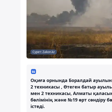
Сурет: Zakon.kz
Оқиға орнында Боралдай ауылының
2 техникасы , Өтеген батыр ауылы
мен 2 техникасы, Алматы қалас
бөлімінің және №19 өрт сөндіру б
істеді.