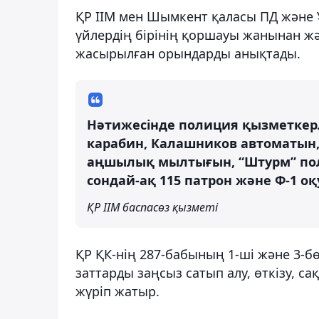
ҚР ІІМ мен Шымкент қаласы ПД және 
үйлердің бірінің қоршауы жанынан 
жасырылған орындарды анықтады.
Нәтижесінде полиция қызметкерле
карабин, Калашников автоматын,
аңшылық мылтығын, “Штурм” пол
сондай-ақ 115 патрон және Ф-1 оқ
ҚР ІІМ баспасөз қызметі
ҚР ҚК-нің 287-бабының 1-ші және 3-б
заттарды заңсыз сатып алу, өткізу, с
жүріп жатыр.