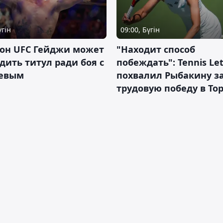
үгін
09:00, Бүгін
он UFC Гейджи может
"Находит способ
дить титул ради боя с
побеждать": Tennis Let
евым
похвалил Рыбакину з
трудовую победу в То