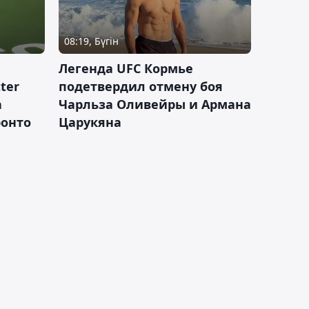
08:19, Бүгін
Легенда UFC Кормье
ter
подетвердил отмену боя
а
Чарльза Оливейры и Армана
ронто
Царукяна