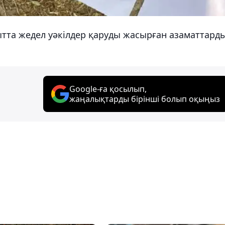
ытта жедел уәкілдер қаруды жасырған азаматтард
Google-ға қосылып,
жаңалықтарды бірінші болып оқыңыз