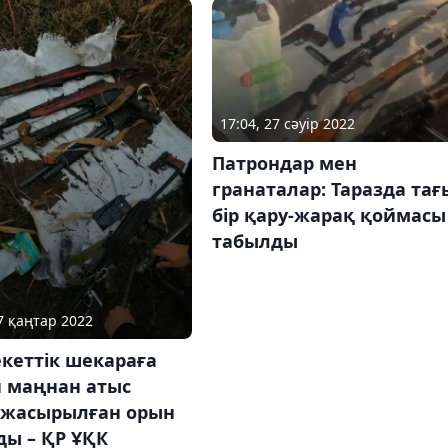
17:04, 27 сәуір 2022
Патрондар мен
гранаталар: Таразда тағ
бір қару-жарақ қоймасы
табылды
17 қаңтар 2022
кеттік шекараға
 маңнан атыс
 жасырылған орын
ды – ҚР ҰҚК