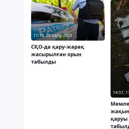
11:18, 05 сәуір 2023
СҚО-да қару-жарақ
жасырылған орын
табылды
14:57, 
Мемле
жақын
қаруы
табыл