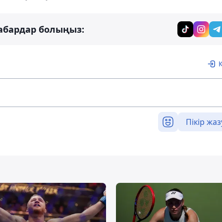
абардар болыңыз:
Пікір жаз