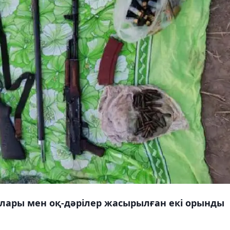
лары мен оқ-дәрілер жасырылған екі орынды