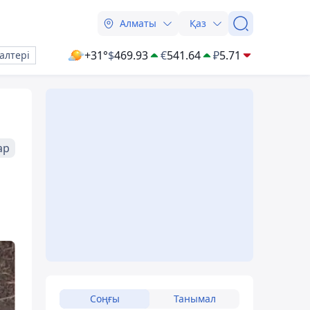
Алматы
Қаз
+31°
$
469.93
€
541.64
₽
5.71
алтері
ар
Соңғы
Танымал