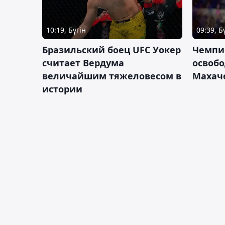
10:19, Бүгін
09:39, Б
Бразильский боец UFC Уокер
Чемпи
считает Вердума
освобо
величайшим тяжеловесом в
Махач
истории