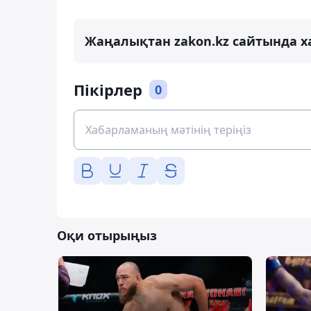
Жаңалықтан zakon.kz сайтында х
Пікірлер
0
Оқи отырыңыз