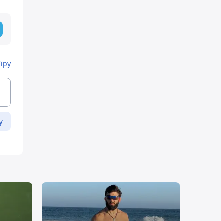
Кіру
у