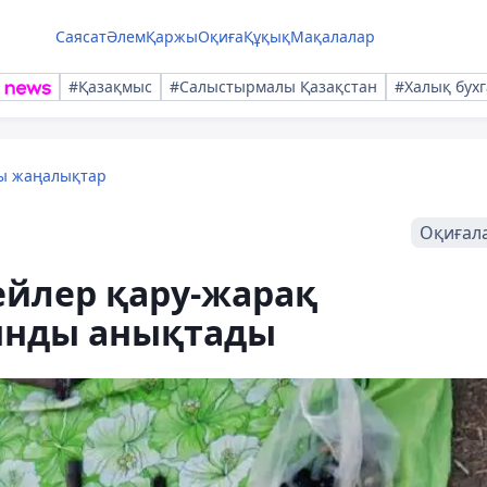
Саясат
Әлем
Қаржы
Оқиға
Құқық
Мақалалар
#Қазақмыс
#Салыстырмалы Қазақстан
#Халық бухг
лы жаңалықтар
Оқиғал
йлер қару-жарақ
ынды анықтады