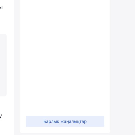
ы
у
Барлық жаңалықтар