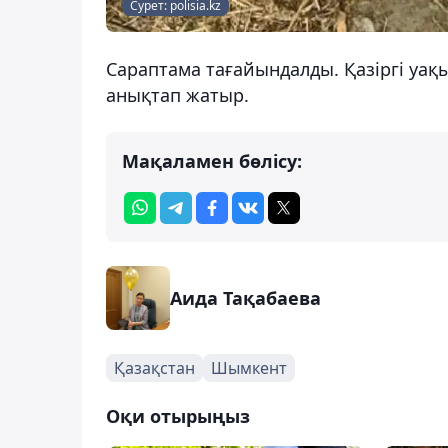
Сурет: polisia.kz
Сараптама тағайындалды. Қазіргі уақ
анықтап жатыр.
Мақаламен бөлісу:
Аида Тақабаева
Қазақстан
Шымкент
Оқи отырыңыз