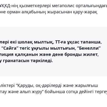
ҰҚКД-нің қызметкерлері мегаполис орталығындағ
және орман алқабының жырасынан қару-жарақ
рі екі шолақ мылтық, ТТ-ға ұқсас тапанша,
 “Сайга” тегіс ұңғылы мылтығын, “Бенелли”
иция қалқанын және дене бронды жилет,
у гранатасын тәркіледі.
өліктері “Қаруды, оқ-дәрілерді және жарылғыш
ақтау және алып жүру” бойынша сотқа дейінгі терге