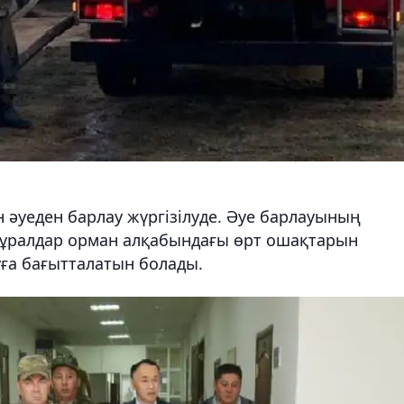
н әуеден барлау жүргізілуде. Әуе барлауының
ұралдар орман алқабындағы өрт ошақтарын
уға бағытталатын болады.