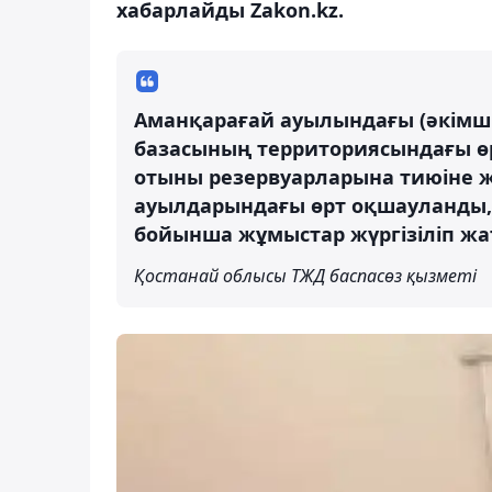
хабарлайды Zakon.kz.
Аманқарағай ауылындағы (әкімші
базасының территориясындағы ө
отыны резервуарларына тиюіне ж
ауылдарындағы өрт оқшауланды, 
бойынша жұмыстар жүргізіліп жа
Қостанай облысы ТЖД баспасөз қызметі