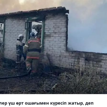
лер үш өрт ошағымен күресіп жатыр, деп