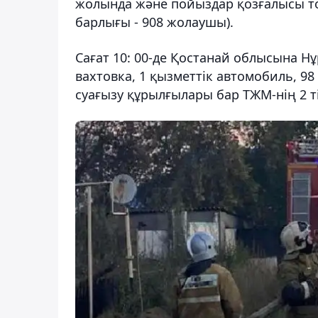
жолында және пойыздар қозғалысы тол
барлығы - 908 жолаушы).
Сағат 10: 00-де Қостанай облысына Н
вахтовка, 1 қызметтік автомобиль, 98
суағызу құрылғылары бар ТЖМ-нің 2 