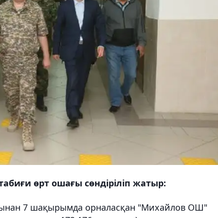
табиғи өрт ошағы сөндіріліп жатыр:
лынан 7 шақырымда орналасқан "Михайлов ОШ"