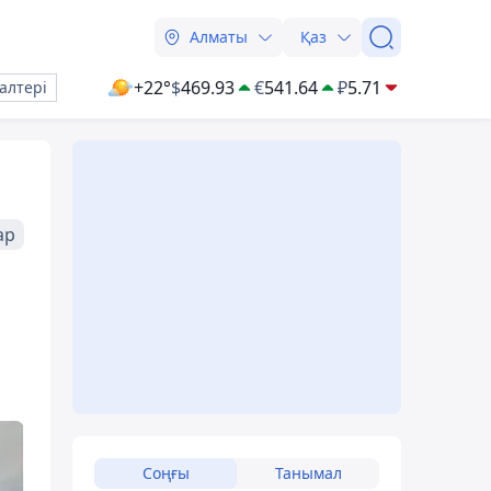
Алматы
Қаз
+22°
$
469.93
€
541.64
₽
5.71
алтері
ар
Соңғы
Танымал