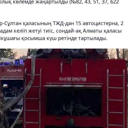
ық көлемде жаңартылды (№82, 43, 51, 37, 622
ұр-Сұлтан қаласының ТЖД-дан 15 автоцистерна, 2
 адам келіп жетуі тиіс, сондай-ақ Алматы қаласы
тікұшағы қосымша күш ретінде тартылады.