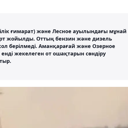
лік ғимарат) және Лесное ауылындағы мұнай
рт жойылды. Оттың бензин және дизель
ол берілмеді. Аманқарағай және Озерное
енді жекелеген от ошақтарын сөндіру
тыр.