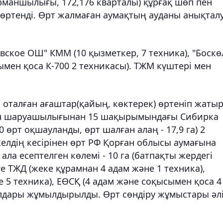
маншылығы, 172,176 кварталы) құрғақ шөп пен
 өртенді. Өрт жалмаған аумақтың ауданы анықтал
кое ОШ" КММ (10 қызметкер, 7 техника), "Боскө
мен қоса К-700 2 техникасы). ТЖМ күштері мен
 оталған ағаштар(қайың, көктерек) өртеніп жатыр
ан шаруашылығынан 15 шақырымындағы Сибирка
0 өрт оқшауланды, өрт шалған алаң - 17,9 га) 2
 желдің кесірінен өрт РФ Қорған облысы аумағына
ла есептелген көлемі - 10 га (батпақты жердегі
ге ТЖД (жеке құрамнан 4 адам және 1 техника),
5 техника), ЕӨСҚ (4 адам және соқысымен қоса 4
алдары жұмылдырылды. Өрт сөндіру жұмыстары әл