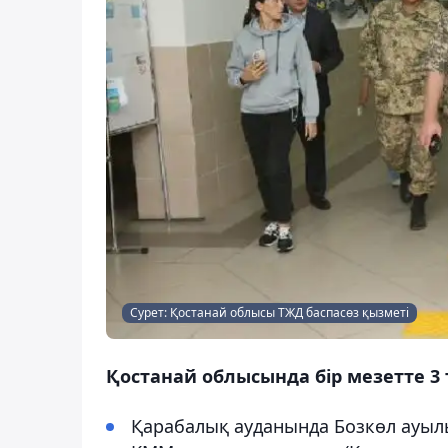
Сурет: Қостанай облысы ТЖД баспасөз қызметі
Қостанай облысында бір мезетте 3 
Қарабалық ауданында Бозкөл ауы