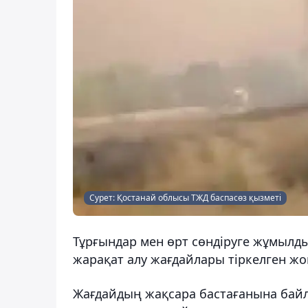
Сурет: Қостанай облысы ТЖД баспасөз қызметі
Тұрғындар мен өрт сөндіруге жұмылд
жарақат алу жағдайлары тіркелген жо
Жағдайдың жақсара бастағанына байл