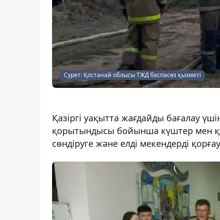
Сурет: Қостанай облысы ТЖД баспасөз қызметі
Қазіргі уақытта жағдайды бағалау үші
қорытындысы бойынша күштер мен қ
сөндіруге және елді мекендерді қорға