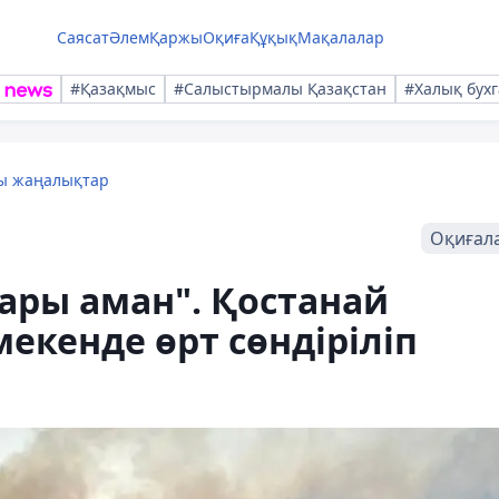
Саясат
Әлем
Қаржы
Оқиға
Құқық
Мақалалар
#Қазақмыс
#Салыстырмалы Қазақстан
#Халық бухг
лы жаңалықтар
Оқиғал
ары аман". Қостанай
екенде өрт сөндіріліп