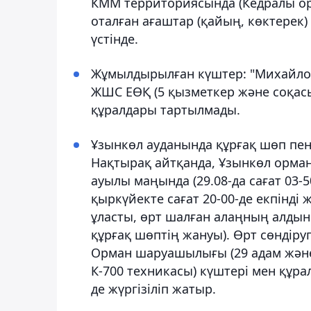
КММ территориясында (Кедралы ор
оталған ағаштар (қайың, көктерек)
үстінде.
Жұмылдырылған күштер: "Михайловс
ЖШС ЕӨҚ (5 қызметкер және соқасы
құралдары тартылмады.
Ұзынкөл ауданында құрғақ шөп пен
Нақтырақ айтқанда, Ұзынкөл орм
ауылы маңында (29.08-да сағат 03-5
қыркүйекте сағат 20-00-де екпінді
ұласты, өрт шалған алаңның алдын а
құрғақ шөптің жануы). Өрт сөндіру
Орман шаруашылығы (29 адам және 
К-700 техникасы) күштері мен құр
де жүргізіліп жатыр.