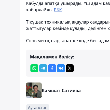
Кабулда апатқа ұшырады. Үш адам қаз
хабарлайды
РБК
.
Тікұшақ техникалық ақаулар салдары
жаттығулар кезінде құлады, делінген 
Сонымен қатар, апат кезінде бес адам
Мақаламен бөлісу:
Камшат Сатиева
Ауғанстан