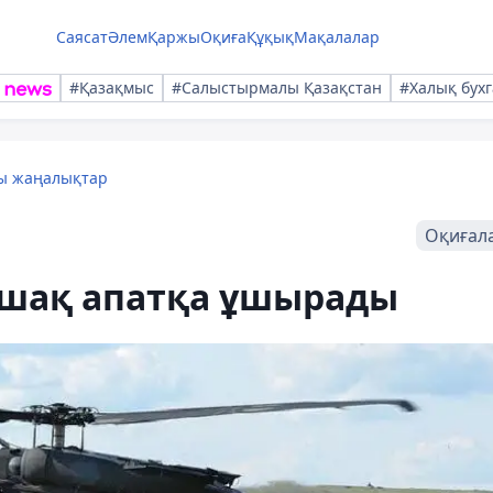
Саясат
Әлем
Қаржы
Оқиға
Құқық
Мақалалар
#Қазақмыс
#Салыстырмалы Қазақстан
#Халық бухг
лы жаңалықтар
Оқиғал
кұшақ апатқа ұшырады