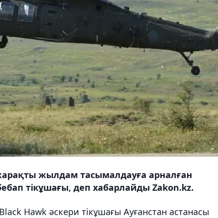
-жарақты жылдам тасымалдауға арналған
бап тікұшағы, деп хабарлайды Zakon.kz.
 Black Hawk әскери тікұшағы Ауғанстан астанасы