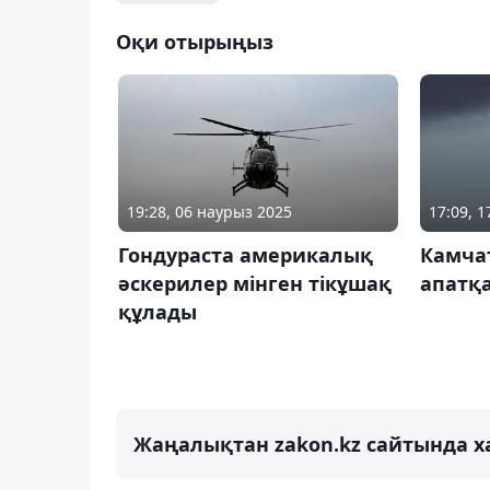
Оқи отырыңыз
19:28, 06 наурыз 2025
17:09, 
Гондураста америкалық
Камча
әскерилер мінген тікұшақ
апатқ
құлады
Жаңалықтан zakon.kz сайтында х