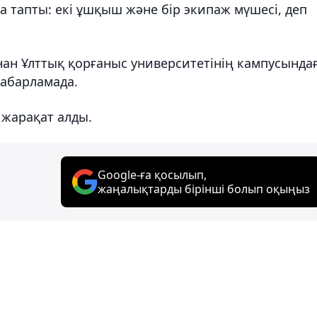
а тапты: екі ұшқыш және бір экипаж мүшесі, деп
нан Ұлттық қорғаныс университетінің кампусында
хабарламада.
 жарақат алды.
Google-ға қосылып,
жаңалықтарды бірінші болып оқыңыз