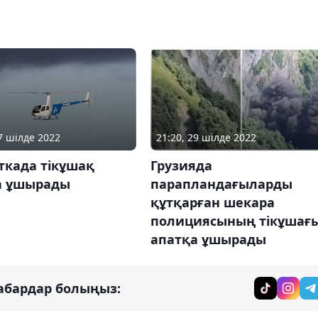
17 шілде 2022
21:20, 29 шілде 2022
ткада тікұшақ
Грузияда
а ұшырады
парапландағыларды
құтқарған шекара
полициясының тікұшағ
апатқа ұшырады
абардар болыңыз: