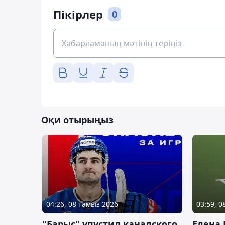
Пікірлер
0
Оқи отырыңыз
04:26, 08 тамыз 2026
03:59, 
"Барыс" упустил канадского
Елена 