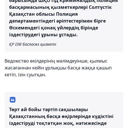
барысында ШҚО ПД Криминалдық полиция
басқармасының қызметкерлері Солтүстік
Қазақстан облысы Полиция
департаментіндегі әріптестерімен бірге
Өскемендегі қонақ үйлердің бірінде
іздестірудегі ұрыны ұстады.
ҚР ІІМ баспасөз қызметі
Ведомство өкілдерінің мәлімдеуінше, қылмыс
жасағаннан кейін ұрлықшы басқа жаққа қашып
кетіп, ізін суытқан.
Төрт ай бойы тәртіп сақшылары
Қазақстанның басқа өңірлерінде күдіктіні
іздестіруді тоқтатқан жоқ, нәтижесінде