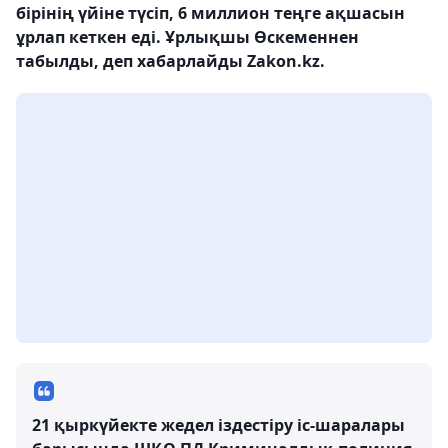
бірінің үйіне түсіп, 6 миллион теңге ақшасын
ұрлап кеткен еді. Ұрлықшы Өскеменнен
табылды, деп хабарлайды Zakon.kz.
21 қыркүйекте жедел іздестіру іс-шаралары