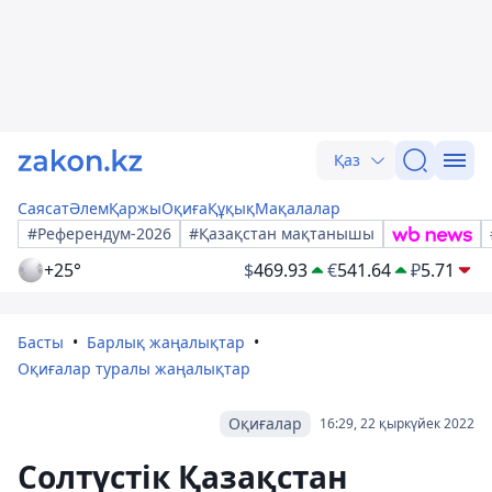
Қаз
Саясат
Әлем
Қаржы
Оқиға
Құқық
Мақалалар
#Референдум-2026
#Қазақстан мақтанышы
+25°
$
469.93
€
541.64
₽
5.71
Басты
Барлық жаңалықтар
Оқиғалар туралы жаңалықтар
Оқиғалар
16:29, 22 қыркүйек 2022
Солтүстік Қазақстан