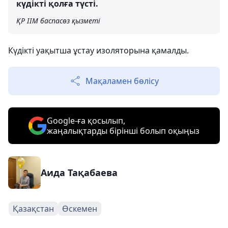
күдікті қолға түсті.
ҚР ІІМ баспасөз қызметі
Күдікті уақытша ұстау изоляторына қамалды.
Мақаламен бөлісу
Google-ға қосылып,
жаңалықтарды бірінші болып оқыңыз
Аида Тақабаева
Қазақстан
Өскемен