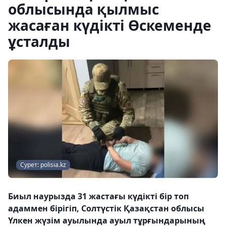
облысында қылмыс
жасаған күдікті Өскеменде
ұсталды
Сурет: polisia.kz
Биыл наурызда 31 жастағы күдікті бір топ
адаммен бірігіп, Солтүстік Қазақстан облысы
Үлкен жүзім ауылында ауыл тұрғындарының