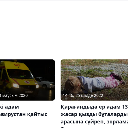
14:46, 25 шілде 2022
09 маусым 2020
Қарағандыда ер адам 13
кі адам
жасар қызды бұталард
авирустан қайтыс
арасына сүйреп, зорлам