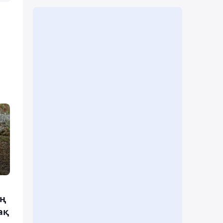
ың
ақ