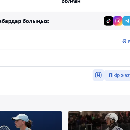
болған
абардар болыңыз:
Пікір жаз