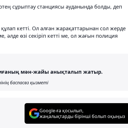
ртең сұрыптау станциясы ауданында болды, деп
 құлап кетті. Ол алған жарақаттарынан сол жерде
е, әлде өзі секіріп кетті ме, ол жағын полиция
Оқиғаның мән-жайы анықталып жатыр.
інің баспасөз қызметі
Google-ға қосылып,
жаңалықтарды бірінші болып оқыңыз