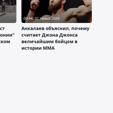
00:44, 07 тамыз 2026
ст
Анкалаев объяснил, почему
лонии"
считает Джона Джонса
ском
величайшим бойцом в
истории ММА