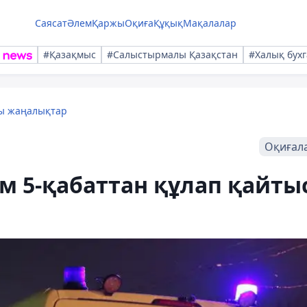
Саясат
Әлем
Қаржы
Оқиға
Құқық
Мақалалар
#Қазақмыс
#Салыстырмалы Қазақстан
#Халық бухг
лы жаңалықтар
Оқиғал
м 5-қабаттан құлап қайты