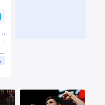
Кіру
у