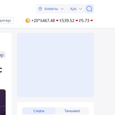
Алматы
Қаз
+20°
$
467.48
€
539.52
₽
5.73
алтері
ар
с
Соңғы
Танымал