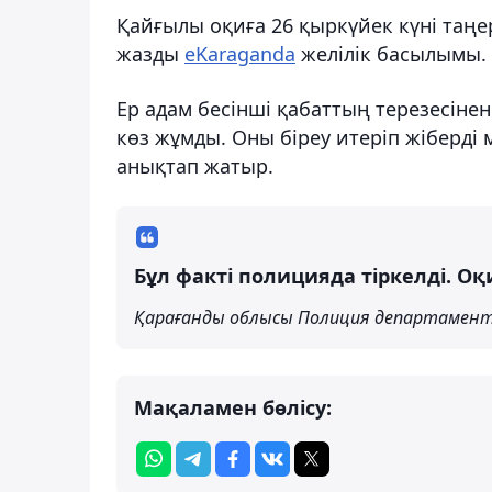
Қайғылы оқиға 26 қыркүйек күні таңе
жазды
eKaraganda
желілік басылымы.
Ер адам бесінші қабаттың терезесінен
көз жұмды. Оны біреу итеріп жіберді м
анықтап жатыр.
Бұл факті полицияда тіркелді. 
Қарағанды ​​облысы Полиция департамент
Мақаламен бөлісу: