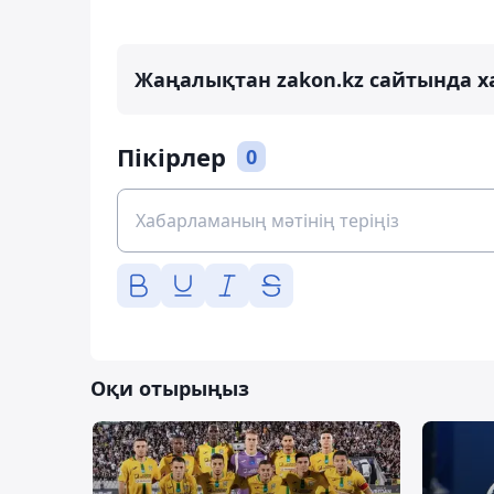
Жаңалықтан zakon.kz сайтында х
Пікірлер
0
Оқи отырыңыз