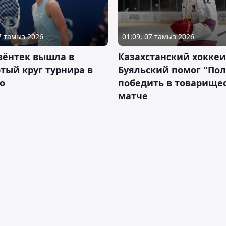
07 тамыз 2026
01:09, 07 тамыз 2026
вёнтек вышла в
Казахстанский хоккеи
тый круг турнира в
Буяльский помог "По
о
победить в товарище
матче