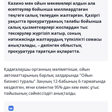
Казино мен ойын мекемелері алдын ала
есептеулер бойынша миллиардтаған
теңгеге салық төлеуден жалтарған. Қазіргі
уақытта прокуратураның талабы бойынша
салық қызметкерлері жоспардан тыс
тексерулер жүргізіп жатыр, соның
нәтижесінде жалтарудың түпкілікті сомасы
анықталады, – делінген облыстық
прокуратура таратқан ақпаратта.
Қадағалаушы органның мәліметінше, ойын
автоматтарының барлық залдарында "Ойын
бизнесі туралы" Заңның 12-бабының 6-тармағында
көзделген, яғни клиентке 95%-дан кем емес ұтыс
пайызының сәйкессіздігі анықталды.