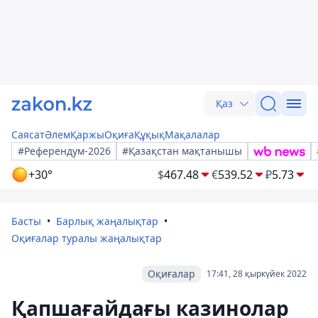
Қаз
Саясат
Әлем
Қаржы
Оқиға
Құқық
Мақалалар
#Референдум-2026
#Қазақстан мақтанышы
+30°
$
467.48
€
539.52
₽
5.73
Басты
Барлық жаңалықтар
Оқиғалар туралы жаңалықтар
Оқиғалар
17:41, 28 қыркүйек 2022
Қапшағайдағы казинолар