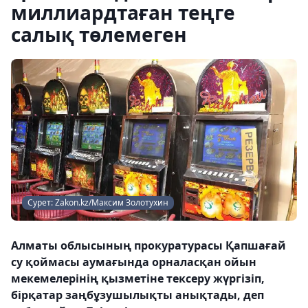
миллиардтаған теңге
салық төлемеген
Сурет: Zakon.kz/Максим Золотухин
Алматы облысының прокуратурасы Қапшағай
су қоймасы аумағында орналасқан ойын
мекемелерінің қызметіне тексеру жүргізіп,
бірқатар заңбұзушылықты анықтады, деп