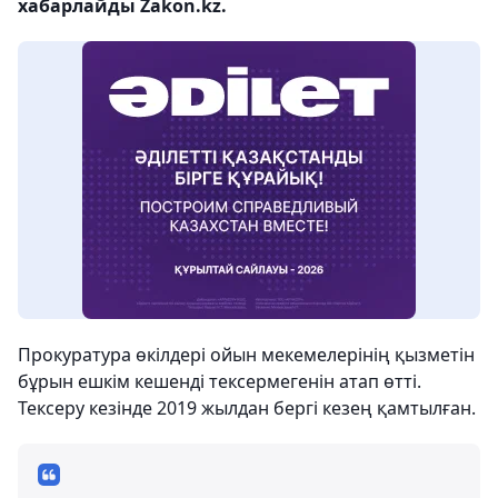
хабарлайды Zakon.kz.
Прокуратура өкілдері ойын мекемелерінің қызметін
бұрын ешкім кешенді тексермегенін атап өтті.
Тексеру кезінде 2019 жылдан бергі кезең қамтылған.