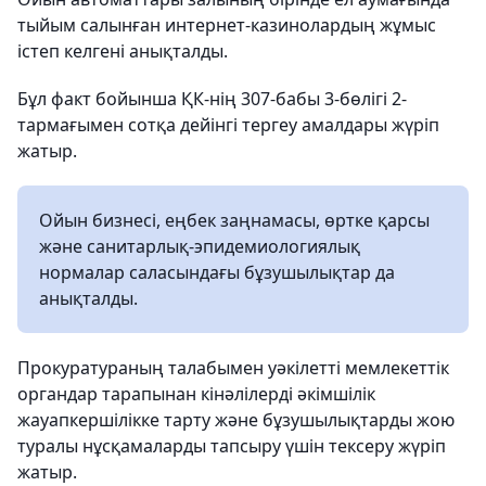
тыйым салынған интернет-казинолардың жұмыс
істеп келгені анықталды.
Бұл факт бойынша ҚК-нің 307-бабы 3-бөлігі 2-
тармағымен сотқа дейінгі тергеу амалдары жүріп
жатыр.
Ойын бизнесі, еңбек заңнамасы, өртке қарсы
және санитарлық-эпидемиологиялық
нормалар саласындағы бұзушылықтар да
анықталды.
Прокуратураның талабымен уәкілетті мемлекеттік
органдар тарапынан кінәлілерді әкімшілік
жауапкершілікке тарту және бұзушылықтарды жою
туралы нұсқамаларды тапсыру үшін тексеру жүріп
жатыр.