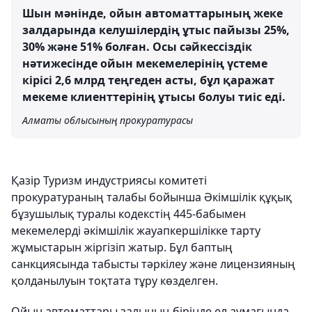
Шын мәнінде, ойын автоматтарының жеке
залдарында келушілердің ұтыс пайызы 25%,
30% және 51% болған. Осы сәйкессіздік
нәтижесінде ойын мекемелерінің үстеме
кірісі 2,6 млрд теңгеден асты, бұл қаражат
мекеме клиенттерінің ұтысы болуы тиіс еді.
Алматы облысының прокуратурасы
Қазір Туризм индустриясы комитеті
прокуратураның талабы бойынша Әкімшілік құқық
бұзушылық туралы кодекстің 445-бабымен
мекемелерді әкімшілік жауапкершілікке тарту
жұмыстарын жіргізіп жатыр. Бұл баптың
санкциясында табысты тәркілеу және лицензияның
қолданылуын тоқтата тұру көзделген.
Ойын автоматтары залының бірінде ел аумағында