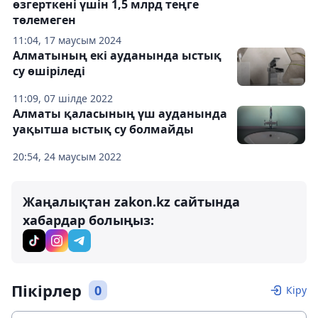
өзгерткені үшін 1,5 млрд теңге
төлемеген
11:04, 17 маусым 2024
Алматының екі ауданында ыстық
су өшіріледі
11:09, 07 шілде 2022
Алматы қаласының үш ауданында
уақытша ыстық су болмайды
20:54, 24 маусым 2022
Жаңалықтан zakon.kz сайтында
хабардар болыңыз:
Пікірлер
0
Кіру