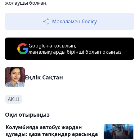
жолаушы болған.
Мақаламен бөлісу
Google-ға қосылып,
жаңалықтарды бірінші болып оқыңыз
Еңлік Сақтан
АҚШ
Оқи отырыңыз
Колумбияда автобус жардан
құлады: қаза тапқандар арасында