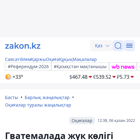
Қаз
Саясат
Әлем
Қаржы
Оқиға
Құқық
Мақалалар
#Референдум-2026
#Қазақстан мақтанышы
+33°
$
467.48
€
539.52
₽
5.73
Басты
Барлық жаңалықтар
Оқиғалар туралы жаңалықтар
Оқиғалар
12:38, 06 қазан 2022
Гватемалада жүк көлігі