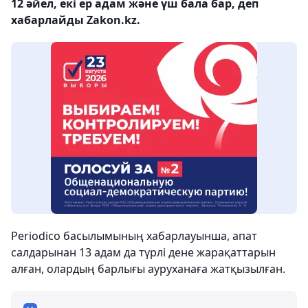
12 әйел, екі ер адам және үш бала бар, деп
хабарлайды Zakon.kz.
Periodico басылымының хабарлауынша, апат
салдарынан 13 адам да түрлі дене жарақаттарын
алған, олардың барлығы ауруханаға жатқызылған.