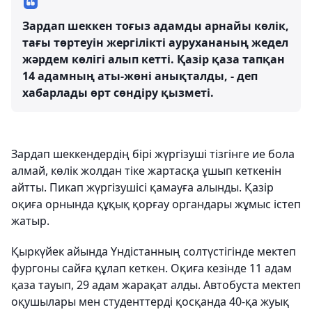
Зардап шеккен тоғыз адамды арнайы көлік,
тағы төртеуін жергілікті аурухананың жедел
жәрдем көлігі алып кетті. Қазір қаза тапқан
14 адамның аты-жөні анықталды, - деп
хабарлады өрт сөндіру қызметі.
Зардап шеккендердің бірі жүргізуші тізгінге ие бола
алмай, көлік жолдан тіке жартасқа ұшып кеткенін
айтты. Пикап жүргізушісі қамауға алынды. Қазір
оқиға орнында құқық қорғау органдары жұмыс істеп
жатыр.
Қыркүйек айында Үндістанның солтүстігінде мектеп
фургоны сайға құлап кеткен. Оқиға кезінде 11 адам
қаза тауып, 29 адам жарақат алды. Автобуста мектеп
оқушылары мен студенттерді қосқанда 40-қа жуық