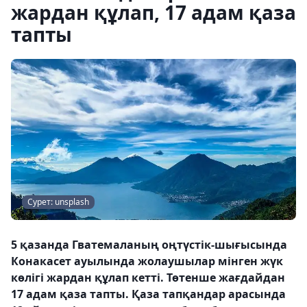
жардан құлап, 17 адам қаза
тапты
Сурет: unsplash
5 қазанда Гватемаланың оңтүстік-шығысында
Конакасет ауылында жолаушылар мінген жүк
көлігі жардан құлап кетті. Төтенше жағдайдан
17 адам қаза тапты. Қаза тапқандар арасында