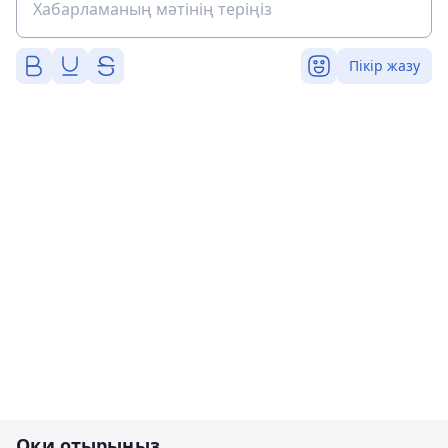
Пікір жазу
Оқи отырыңыз